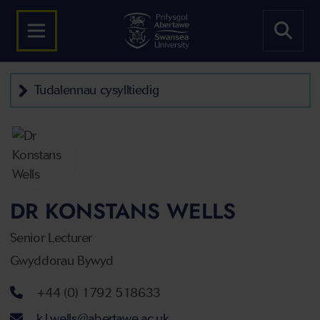
Tudalennau cysylltiedig
DR KONSTANS WELLS
Senior Lecturer
Gwyddorau Bywyd
Rhif ffôn
+44 (0) 1792 518633
Cyfeiriad ebost
k.l.wells@abertawe.ac.uk