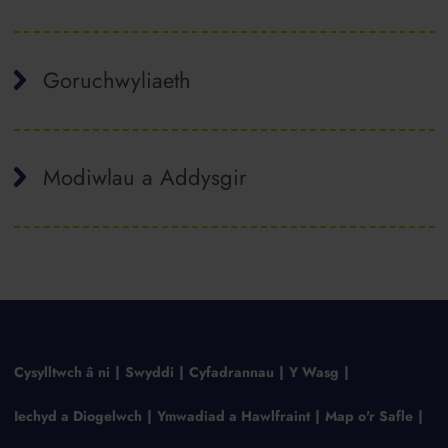
Goruchwyliaeth
Modiwlau a Addysgir
Cysylltwch â ni
Swyddi
Cyfadrannau
Y Wasg
Iechyd a Diogelwch
Ymwadiad a Hawlfraint
Map o'r Safle