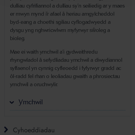
dulliau cyfrifiannol a dulliau sy’n seiliedig ar y maes
er mwyn mynd i’r afael â heriau amgylcheddol
byd-eang a choethi sgiliau cyflogadwyedd a
dysgu yng nghwricwlwm myfyrwyr sŵoleg a
bioleg.
Mae ei waith ymchwil a’i gydweithredu
rhyngwladol â sefydliadau ymchwil a diwydiannol
sylfaenol yn cynnig cyfleoedd i fyfyrwyr gradd ac
ôl-radd fel rhan o leoliadau gwaith a phrosiectau
ymchwil a oruchwylir.
Ymchwil
Cyhoeddiadau