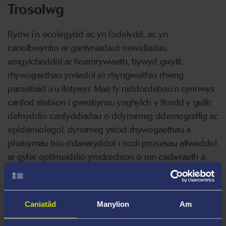
Trosolwg
Rydw i’n ecolegydd ac yn fodelydd, ac yn
canolbwyntio ar ganlyniadau’r newidiadau
amgylcheddol ar fioamrywiaeth, bywyd gwyllt,
rhywogaethau ymledol a’r rhyngweithio rhwng
parasitiaid a’u lletywyr. Mae fy niddordebau’n cynnwys
canfod atebion i gwestiynau ynghylch y ffordd y gellir
defnyddio canfyddiadau o ddynameg ddemograffig ac
epidemiolegol, dynameg ystod rhywogaethau a
phatrymau bio-ddaearyddol i nodi prosesau allweddol
ar gyfer optimeiddio ymdrechion o ran cadwraeth a
rheoli plâu ac ar gyfer atal clefydau sy’n cael eu lledu
dan sefyllfaoedd amgylcheddol gwahanol a
chynlluniau polisi.
Caniatâd
Manylion
Am