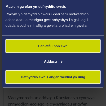
Meysydd Arbenigedd
Mae ein gwefan yn defnyddio cwcis
Ecoleg a rheolaeth bywyd gwyllt
Rydym yn defnyddio cwcis i ddarparu nodweddion,
Ecoleg clefydau
addasiadau a metrigau gwe anhysbys i'n galluogi i
ddadansoddi ein traffig a gwella profiad ein gwefan.
Eco-epidemioleg
Ecohealth and One Health
Bioamrywiaeth
Caniatáu pob cwci
Bioleg cadwraeth
Addasu
Uchafbwyntiau Gyrfa
Defnyddio cwcis angenrheidiol yn unig
Diddordebau Addysgu
Mae ymdrechion addysgu Konstans yn cynnwys
primyddion ecolegol a chysyniadau ar gyfer