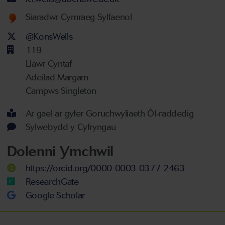
Welsh language proficiency
Siaradwr Cymraeg Sylfaenol
Twitter Account
@KonsWells
119
Llawr Cyntaf
Adeilad Margam
Campws Singleton
Ar gael ar gyfer Goruchwyliaeth Ôl-raddedig
Sylwebydd y Cyfryngau
Dolenni Ymchwil
https://orcid.org/0000-0003-0377-2463
ResearchGate
Google Scholar