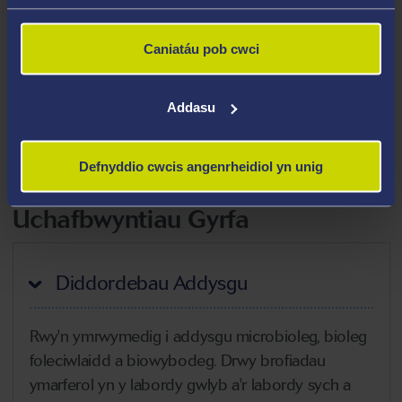
Meysydd Arbenigedd
Microbiomau
Caniatáu pob cwci
Biocemeg
Genomeg
Addasu
Biodechnoleg
Bioadfer
Defnyddio cwcis angenrheidiol yn unig
Uchafbwyntiau Gyrfa
Diddordebau Addysgu
Rwy'n ymrwymedig i addysgu microbioleg, bioleg
foleciwlaidd a biowybodeg. Drwy brofiadau
ymarferol yn y labordy gwlyb a'r labordy sych a