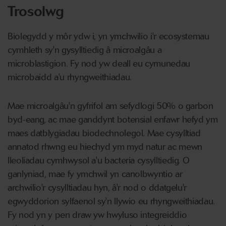
Trosolwg
Biolegydd y môr ydw i, yn ymchwilio i'r ecosystemau
cymhleth sy'n gysylltiedig â microalgâu a
microblastigion. Fy nod yw deall eu cymunedau
microbaidd a'u rhyngweithiadau.
Mae microalgâu'n gyfrifol am sefydlogi 50% o garbon
byd-eang, ac mae ganddynt botensial enfawr hefyd ym
maes datblygiadau biodechnolegol. Mae cysylltiad
annatod rhwng eu hiechyd ym myd natur ac mewn
lleoliadau cymhwysol a'u bacteria cysylltiedig. O
ganlyniad, mae fy ymchwil yn canolbwyntio ar
archwilio'r cysylltiadau hyn, â'r nod o ddatgelu'r
egwyddorion sylfaenol sy'n llywio eu rhyngweithiadau.
Fy nod yn y pen draw yw hwyluso integreiddio