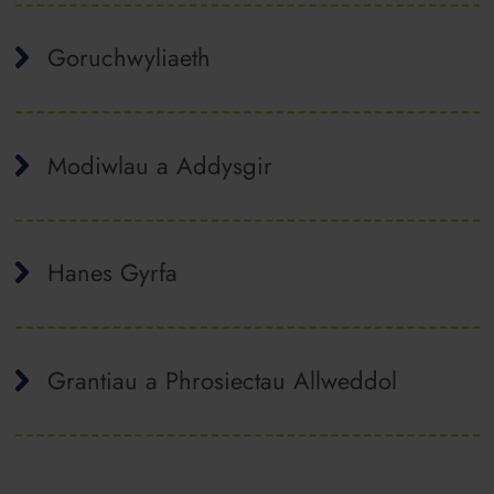
Goruchwyliaeth
Modiwlau a Addysgir
Hanes Gyrfa
Grantiau a Phrosiectau Allweddol