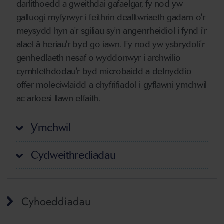
darlithoedd a gweithdai gafaelgar, fy nod yw
galluogi myfyrwyr i feithrin dealltwriaeth gadarn o'r
meysydd hyn a'r sgiliau sy'n angenrheidiol i fynd i'r
afael â heriau'r byd go iawn. Fy nod yw ysbrydoli'r
genhedlaeth nesaf o wyddonwyr i archwilio
cymhlethdodau'r byd microbaidd a defnyddio
offer moleciwlaidd a chyfrifiadol i gyflawni ymchwil
ac arloesi llawn effaith.
Ymchwil
Cydweithrediadau
Cyhoeddiadau