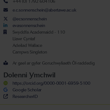
Rhif ffôn
+44 (0) 1792 604106
Cyfeiriad ebost
e.c.sonnenschein@abertawe.ac.uk
Twitter Account
@ecsonnenschein
LinkedIn Account
evasonnenschein
Swyddfa Academaidd - 110
Llawr Cyntaf
Adeilad Wallace
Campws Singleton
Ar gael ar gyfer Goruchwyliaeth Ôl-raddedig
Dolenni Ymchwil
https://orcid.org/0000-0001-6959-5100
Google Scholar
ResearcherID