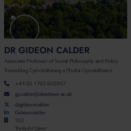
DR GIDEON CALDER
Associate Professor of Social Philosophy and Policy
Troseddeg Cymdeithaseg a Pholisi Cymdeithasol
Rhif ffôn
+44 (0) 1792 602857
Cyfeiriad ebost
g.j.calder@abertawe.ac.uk
Twitter Account
@gideoncalder
LinkedIn Account
Gideoncalder
332
Trydydd Llawr