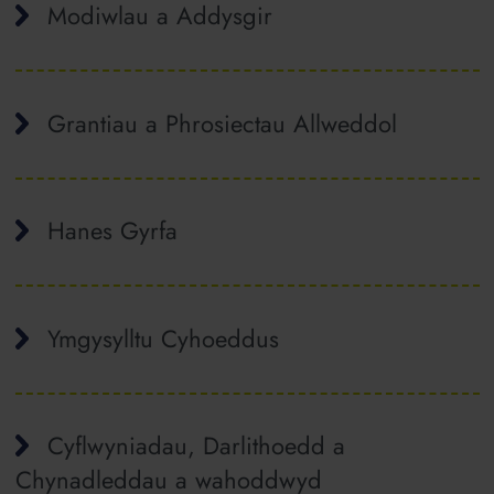
Modiwlau a Addysgir
Grantiau a Phrosiectau Allweddol
Hanes Gyrfa
Ymgysylltu Cyhoeddus
Cyflwyniadau, Darlithoedd a
Chynadleddau a wahoddwyd