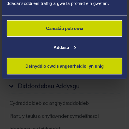
ddadansoddi ein traffig a gwella profiad ein gwefan.
Cydgynhyrchu
Damcaniaeth ac ymarfer lles cymdeithasol
Damcaniaeth gymdeithasol
Caniatáu pob cwci
Athroniaeth wleidyddol
Moeseg gymhwysol a phroffesiynol
Addasu
Uchafbwyntiau Gyrfa
Defnyddio cwcis angenrheidiol yn unig
Diddordebau Addysgu
Cydraddoldeb ac anghydraddoldeb
Plant, y teulu a chyfiawnder cymdeithasol
Ideolegau gwleidyddol