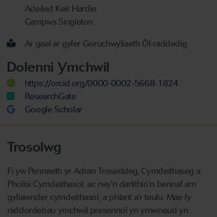
Adeilad Keir Hardie
Campws Singleton
Ar gael ar gyfer Goruchwyliaeth Ôl-raddedig
Dolenni Ymchwil
https://orcid.org/0000-0002-5668-1824
ResearchGate
Google Scholar
Trosolwg
Fi yw Pennaeth yr Adran Troseddeg, Cymdeithaseg a
Pholisi Cymdeithasol, ac rwy'n darlithio'n bennaf am
gyfiawnder cymdeithasol, a phlant a'r teulu. Mae fy
niddordebau ymchwil presennol yn ymwneud yn