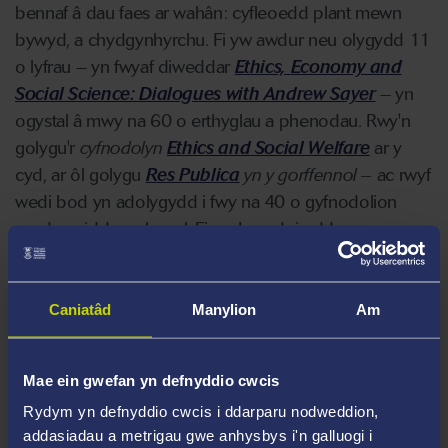
bennaf â dau faes ar wahân: cyfleoedd plant mewn
bywyd, a chydgynhyrchu. Fi yw awdur neu olygydd 11
o lyfrau – yn fwyaf diweddar
Ethics, Economy and
Social Science: Dialogues with Andrew Sayer
– yn
ogystal â mwy na 60 o erthyglau a phenodau. Rwy'n
golygu'r
cyfnodolyn
Ethics and Social Welfare
ar y
cyd, ar ôl golygu
Res Publica
yn y gorffennol –
ac rwyf
wedi bod yn adolygydd i fwy na 40 o gyfnodolion
academaidd gwahanol. Fi yw Is-gadeirydd y
Gymdeithas Polisi Cymdeithasol (SPA) a Chadeirydd
Comisiwn Tegwch Casnewydd, yn ogystal â bod yn un
o Gymrodyr y Gymdeithas Frenhinol er Hybu’r
Caniatâd
Manylion
Am
Celfyddydau, Gweithgynhyrchion a Masnach (RSA).
Mae ein gwefan yn defnyddio cwcis
Meysydd Arbenigedd
Rydym yn defnyddio cwcis i ddarparu nodweddion,
Plant, y teulu a chyfiawnder cymdeithasol
addasiadau a metrigau gwe anhysbys i'n galluogi i