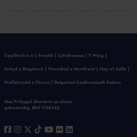
Cysylltwch â ni
Swyddi
Cyfadrannau
Y Wasg
Iechyd a Diogelwch
Ymwadiad a Hawlfraint
Map o'r Safle
Preifatrwydd a Chwcis
Datganiad Caethwasiaeth Fodern
Mae Prifysgol Abertawe yn elusen
gofrestredig, Rhif 1138342