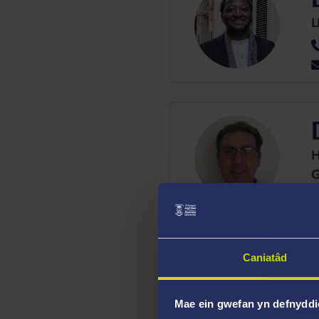
L
H
Caniatâd
T
Mae ein gwefan yn defnyddi