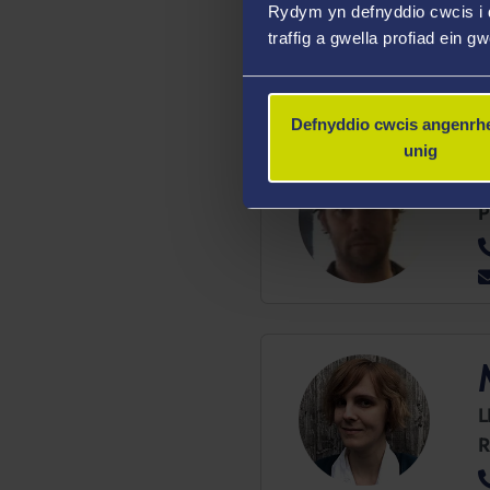
Rydym yn defnyddio cwcis i 
traffig a gwella profiad ein g
Defnyddio cwcis angenrhe
unig
L