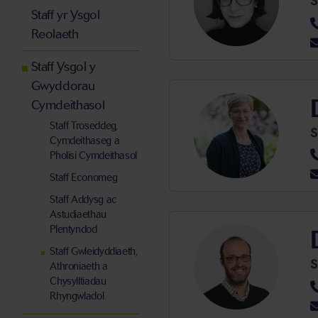
S
Staff yr Ysgol
Reolaeth
Staff Ysgol y
Gwyddorau
Cymdeithasol
Staff Troseddeg,
S
Cymdeithaseg a
Pholisi Cymdeithasol
Staff Economeg
Staff Addysg ac
Astudiaethau
Plentyndod
Staff Gwleidyddiaeth,
S
Athroniaeth a
Chysylltiadau
Rhyngwladol