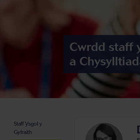
Cwrdd staff 
a Chysylltia
Staff Ysgol y
Gyfraith