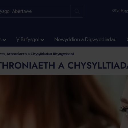
Offer Hyg
s
Y Brifysgol
Newyddion a Digwyddiadau
eth, Athroniaeth a Chysylltiadau Rhyngwladol
ATHRONIAETH A CHYSYLLTI