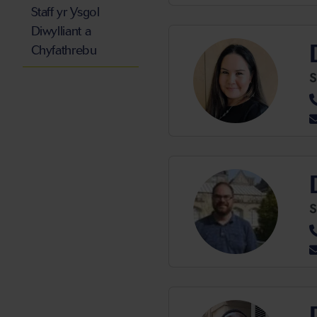
Staff yr Ysgol
Diwylliant a
Chyfathrebu
S
S