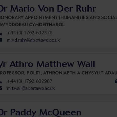
Dr Mario Von Der Ruhr
ONORARY APPOINTMENT (HUMANITIES AND SOCIAL
GWYDDORAU CYMDEITHASOL
+44 (0) 1792 602376
m.v.d.ruhr@abertawe.ac.uk
Yr Athro Matthew Wall
PROFESSOR,
POLITI, ATHRONIAETH A CHYSYLLTIAD
+44 (0) 1792 602987
m.t.wall@abertawe.ac.uk
Dr Paddy McQueen