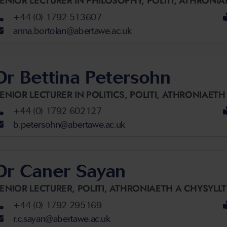
ENIOR LECTURER IN PHILOSOPHY,
POLITI, ATHRONI
+44 (0) 1792 513607
anna.bortolan@abertawe.ac.uk
Dr Bettina Petersohn
ENIOR LECTURER IN POLITICS,
POLITI, ATHRONIAET
+44 (0) 1792 602127
b.petersohn@abertawe.ac.uk
Dr Caner Sayan
ENIOR LECTURER,
POLITI, ATHRONIAETH A CHYSYL
+44 (0) 1792 295169
r.c.sayan@abertawe.ac.uk