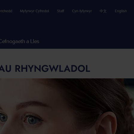
yrchedd
Myfyrwyr Cyfredol
Staff
Cyn-fyfyrwyr
中文
English
Cefnogaeth a Lles
ADAU RHYNGWLADOL