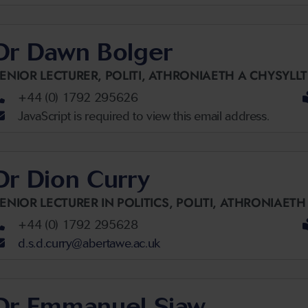
Dr Dawn Bolger
ENIOR LECTURER,
POLITI, ATHRONIAETH A CHYSYL
+44 (0) 1792 295626
JavaScript is required to view this email address.
Dr Dion Curry
ENIOR LECTURER IN POLITICS,
POLITI, ATHRONIAET
+44 (0) 1792 295628
d.s.d.curry@abertawe.ac.uk
Dr Emmanuel Siaw