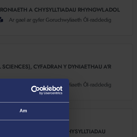
THRONIAETH A CHYSYLLTIADAU RHYNGWLADOL
Ar gael ar gyfer Goruchwyliaeth Ôl-raddedig
 SCIENCES),
CYFADRAN Y DYNIAETHAU A'R
Ar gael ar gyfer Goruchwyliaeth Ôl-raddedig
Am
POLITI, ATHRONIAETH A CHYSYLLTIADAU