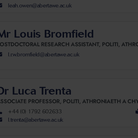
leah.owen@abertawe.ac.uk
Mr Louis Bromfield
OSTDOCTORAL RESEARCH ASSISTANT,
POLITI, ATH
l.r.w.bromfield@abertawe.ac.uk
Dr Luca Trenta
SSOCIATE PROFESSOR,
POLITI, ATHRONIAETH A C
+44 (0) 1792 602633
l.trenta@abertawe.ac.uk