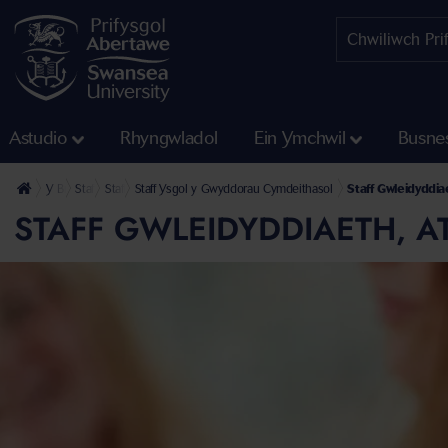
Astudio
Rhyngwladol
Ein Ymchwil
Busne
Y Brifysgol
Staff
Staff yng Nghyfadran y Dyniaethau a’r Gwyddorau Cymdeithasol
Staff Ysgol y Gwyddorau Cymdeithasol
Staff Gwleidyddia
STAFF GWLEIDYDDIAETH, 