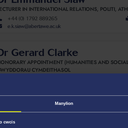
ECTURER IN INTERNATIONAL RELATIONS,
POLITI, A
+44 (0) 1792 889265
e.k.siaw@abertawe.ac.uk
Dr Gerard Clarke
ONORARY APPOINTMENT (HUMANITIES AND SOCIAL
GWYDDORAU CYMDEITHASOL
+44 (0) 1792 513525
g.clarke@abertawe.ac.uk
Manylion
Dr Jamie Stacey
UTOR IN POLITICS AND INTERNATIONAL RELATIONS,
o cwcis