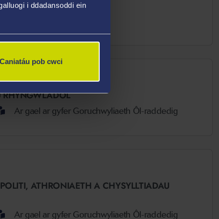
alluogi i ddadansoddi ein
Caniatáu pob cwci
AU RHYNGWLADOL
Ar gael ar gyfer Goruchwyliaeth Ôl-raddedig
POLITI, ATHRONIAETH A CHYSYLLTIADAU
Ar gael ar gyfer Goruchwyliaeth Ôl-raddedig