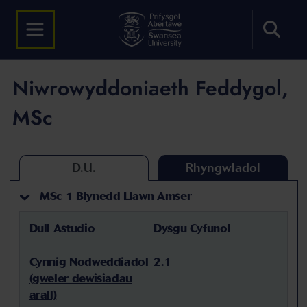
Niwrowyddoniaeth Feddygol,
MSc
D.U.
Rhyngwladol
MSc 1 Blynedd Llawn Amser
Dull Astudio
Dysgu Cyfunol
Cynnig Nodweddiadol
2.1
(gweler dewisiadau
arall)