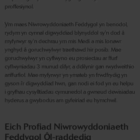
proffesiynol.
Ym maes Niwrowyddoniaeth Feddygol yn benodol,
rydym yn cynnal digwyddiad blynyddol sy'n dod â
myfyrwyr sy’n dechrau ym mis Medi a mis Ionawr
ynghyd â goruchwylwyr traethawd hir posib. Mae
goruchwylwyr yn cyflwyno eu prosiectau ar ffurf
cyflwyniadau 3 munud difyr, a ddilynir gan rwydweithio
anffurfiol. Mae myfyrwyr yn ymateb yn frwdfrydig yn
gyson i'r digwyddiad hwn, gan nodi ei fod yn eu helpu
i gryfhau cysylltiadau cymunedol a gwneud dewisiadau
hyderus a gwybodus am gyfeiriad eu hymchwil.
Eich Profiad Niwrowyddoniaeth
Feddygol Ôl-raddedig