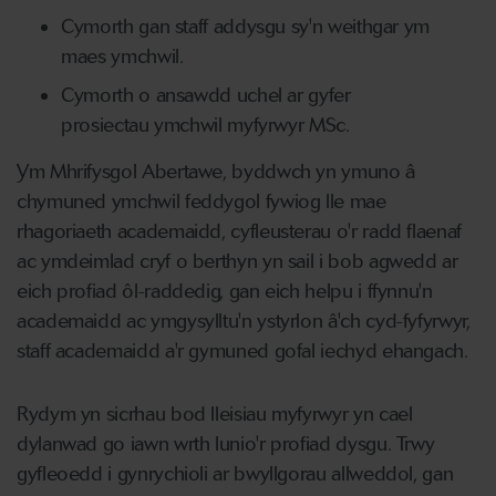
Cymorth gan staff addysgu sy'n weithgar ym
maes ymchwil.
Cymorth o ansawdd uchel ar gyfer
prosiectau ymchwil myfyrwyr MSc.
Ym Mhrifysgol Abertawe, byddwch yn ymuno â
chymuned ymchwil feddygol fywiog lle mae
rhagoriaeth academaidd, cyfleusterau o'r radd flaenaf
ac ymdeimlad cryf o berthyn yn sail i bob agwedd ar
eich profiad ôl-raddedig, gan eich helpu i ffynnu'n
academaidd ac ymgysylltu'n ystyrlon â'ch cyd-fyfyrwyr,
staff academaidd a'r gymuned gofal iechyd ehangach.
Rydym yn sicrhau bod lleisiau myfyrwyr yn cael
dylanwad go iawn wrth lunio'r profiad dysgu. Trwy
gyfleoedd i gynrychioli ar bwyllgorau allweddol, gan