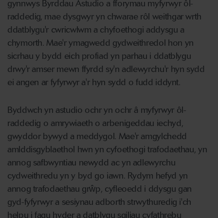
gynnwys Byrddau Astudio a fforymau myfyrwyr ôl-
raddedig, mae dysgwyr yn chwarae rôl weithgar wrth
ddatblygu'r cwricwlwm a chyfoethogi addysgu a
chymorth. Mae'r ymagwedd gydweithredol hon yn
sicrhau y bydd eich profiad yn parhau i ddatblygu
drwy'r amser mewn ffyrdd sy'n adlewyrchu'r hyn sydd
ei angen ar fyfyrwyr a'r hyn sydd o fudd iddynt.
Byddwch yn astudio ochr yn ochr â myfyrwyr ôl-
raddedig o amrywiaeth o arbenigeddau iechyd,
gwyddor bywyd a meddygol. Mae'r amgylchedd
amlddisgyblaethol hwn yn cyfoethogi trafodaethau, yn
annog safbwyntiau newydd ac yn adlewyrchu
cydweithredu yn y byd go iawn. Rydym hefyd yn
annog trafodaethau grŵp, cyfleoedd i ddysgu gan
gyd-fyfyrwyr a sesiynau adborth strwythuredig i'ch
helpu i fagu hyder a datblygu sgiliau cyfathrebu