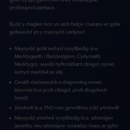
proffesiynol parhaus.
Bydd y rhaglen hon yn eich helpu i baratoi ar gyfer
gyrfaoedd yn y meysydd canlynol:
Meysydd gofal iechyd cysylltiedig (e.e.
Meddygaeth i Raddedigion, Cydymaith
Meddygol, swydd hyfforddiant clinigol, nyrsio
iechyd meddwl ac ati),
Gwaith dadansoddi a diagnosteg mewn
labordai (e.e profi clinigol, profi diogelwch
bwyd)
Ymchwil (e.e. PhD neu gynorthwy-ydd ymchwil)
Meysydd ymchwil cysylltiedig (e.e. arbenigwr
gwerthu neu arbenigwr ceisiadau maes ar gyfer