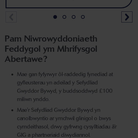
Pam Niwrowyddoniaeth
Feddygol ym Mhrifysgol
Abertawe?
Mae gan fyfyrwyr ôl-raddedig fynediad at
gyfleusterau yn adeilad y Sefydliad
Gwyddor Bywyd, y buddsoddwyd £100
miliwn ynddo.
Mae'r Sefydliad Gwyddor Bywyd yn
canolbwyntio ar ymchwil glinigol o bwys
cymdeithasol, drwy gyfrwng cysylltiadau â’r
GIG a phartneriaid diwydiannol.