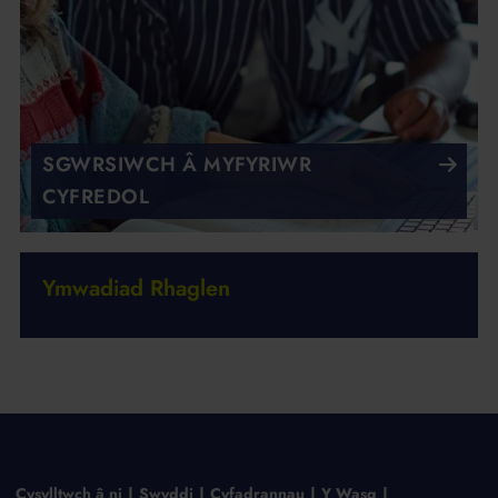
SGWRSIWCH Â MYFYRIWR
CYFREDOL
Ymwadiad Rhaglen
Cysylltwch â ni
Swyddi
Cyfadrannau
Y Wasg