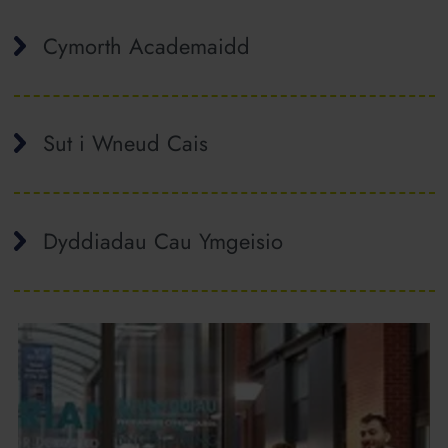
Cymorth Academaidd
Sut i Wneud Cais
Dyddiadau Cau Ymgeisio