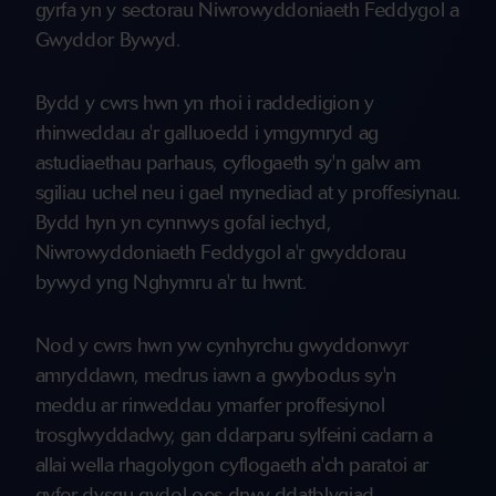
gyrfa yn y sectorau Niwrowyddoniaeth Feddygol a
Gwyddor Bywyd.
Bydd y cwrs hwn yn rhoi i raddedigion y
rhinweddau a'r galluoedd i ymgymryd ag
astudiaethau parhaus, cyflogaeth sy'n galw am
sgiliau uchel neu i gael mynediad at y proffesiynau.
Bydd hyn yn cynnwys gofal iechyd,
Niwrowyddoniaeth Feddygol a'r gwyddorau
bywyd yng Nghymru a'r tu hwnt.
Nod y cwrs hwn yw cynhyrchu gwyddonwyr
amryddawn, medrus iawn a gwybodus sy'n
meddu ar rinweddau ymarfer proffesiynol
trosglwyddadwy, gan ddarparu sylfeini cadarn a
allai wella rhagolygon cyflogaeth a'ch paratoi ar
gyfer dysgu gydol oes drwy ddatblygiad