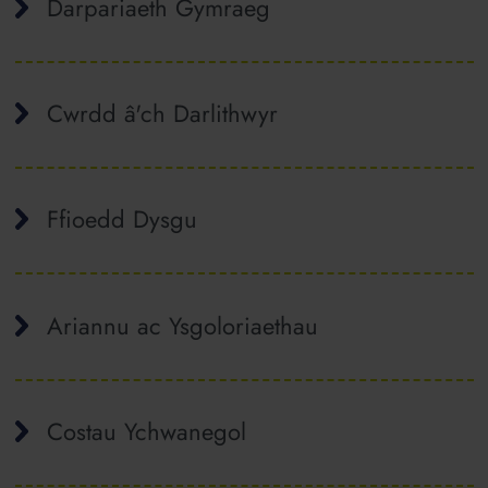
Darpariaeth Gymraeg
Cwrdd â'ch Darlithwyr
Ffioedd Dysgu
Ariannu ac Ysgoloriaethau
Costau Ychwanegol