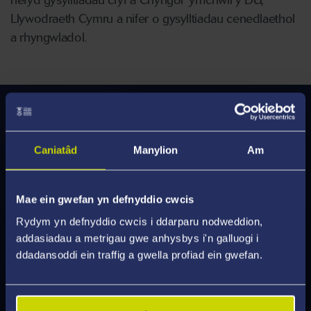
Llywodraeth Cymru a nifer o gysylltiadau cenedlaethol
a rhyngwladol.
Modiwlau
Rydym wedi gwella ein modiwlau i ddarparu
Caniatâd
Manylion
Am
profiad dysgu deniadol, wedi'i gynllunio i'ch helpu
i ddatblygu'r sgiliau y mae cyflogwyr yn chwilio
Mae ein gwefan yn defnyddio cwcis
amdanynt. Darganfyddwch beth sydd ar gael a
Rydym yn defnyddio cwcis i ddarparu nodweddion,
chael eich hysbrydoli gan y modiwlau y gallwch eu
addasiadau a metrigau gwe anhysbys i'n galluogi i
hastudio.
ddadansoddi ein traffig a gwella profiad ein gwefan.
Archwiliwch Modiwlau