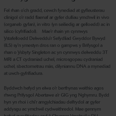
Fel rhan o'ch gradd, cewch fynediad at gyfleusterau
clinigol o'r radd flaenaf ar gyfer dulliau ymchwil in vivo
(organeb gyfan), in vitro (yn seiliedig ar gelloedd) ac in
silico (cyfrifiadol). Mae'r rhain yn cynnwys
Ystafelloedd Delweddu'r Sefydliad Gwyddor Bywyd
(ILS) sy'n ymestyn dros ran o gampws y Brifysgol a
rhan o Ysbyty Singleton ac yn cynnwys delweddu 3T
MRI a CT cydraniad uchel, microsgopau cydraniad
uchel, sbectometrau màs, dilyniannu DNA a mynediad
at uwch-gyfrifiadura.
Byddwch hefyd yn elwa o'r berthynas weithio agos
rhwng Prifysgol Abertawe a'r GIG yng Nghymru. Bydd
hyn yn rhoi i chi'r amgylchiadau delfrydol ar gyfer
addysgu ac ymchwil cydweithredol. Mae gennym
hefyd gysylltiadau cryf â Chyngor Ymchwil y DU,