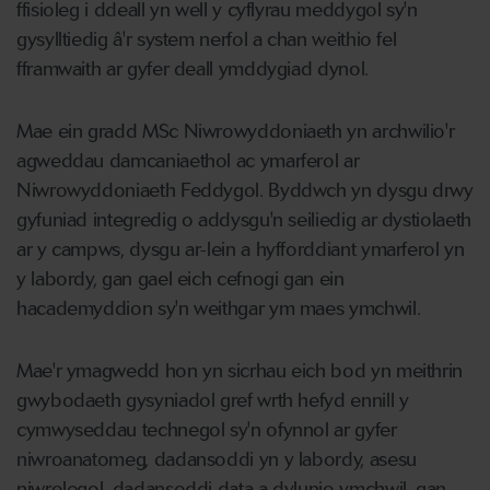
ffisioleg i ddeall yn well y cyflyrau meddygol sy'n
gysylltiedig â'r system nerfol a chan weithio fel
fframwaith ar gyfer deall ymddygiad dynol.
Mae ein gradd MSc Niwrowyddoniaeth yn archwilio'r
agweddau damcaniaethol ac ymarferol ar
Niwrowyddoniaeth Feddygol. Byddwch yn dysgu drwy
gyfuniad integredig o addysgu'n seiliedig ar dystiolaeth
ar y campws, dysgu ar-lein a hyfforddiant ymarferol yn
y labordy, gan gael eich cefnogi gan ein
hacademyddion sy'n weithgar ym maes ymchwil.
Mae'r ymagwedd hon yn sicrhau eich bod yn meithrin
gwybodaeth gysyniadol gref wrth hefyd ennill y
cymwyseddau technegol sy'n ofynnol ar gyfer
niwroanatomeg, dadansoddi yn y labordy, asesu
niwrolegol, dadansoddi data a dylunio ymchwil, gan