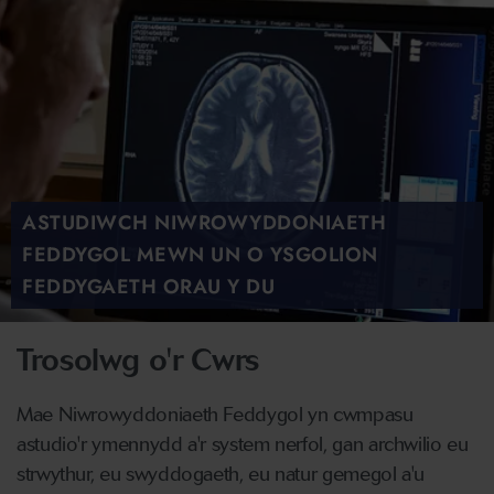
ASTUDIWCH NIWROWYDDONIAETH
FEDDYGOL MEWN UN O YSGOLION
FEDDYGAETH ORAU Y DU
Trosolwg o'r Cwrs
Mae Niwrowyddoniaeth Feddygol yn cwmpasu
astudio'r ymennydd a'r system nerfol, gan archwilio eu
strwythur, eu swyddogaeth, eu natur gemegol a'u