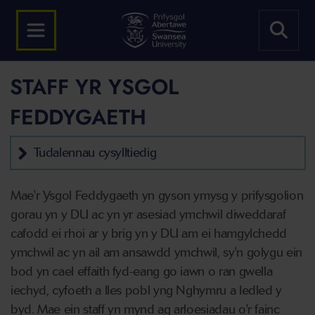
STAFF YR YSGOL
FEDDYGAETH
Tudalennau cysylltiedig
Mae'r Ysgol Feddygaeth yn gyson ymysg y prifysgolion
gorau yn y DU ac yn yr asesiad ymchwil diweddaraf
cafodd ei rhoi ar y brig yn y DU am ei hamgylchedd
ymchwil ac yn ail am ansawdd ymchwil, sy'n golygu ein
bod yn cael effaith fyd-eang go iawn o ran gwella
iechyd, cyfoeth a lles pobl yng Nghymru a ledled y
byd. Mae ein staff yn mynd ag arloesiadau o'r fainc