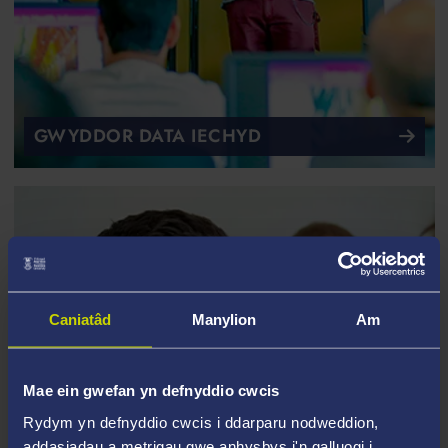
GWYDDOR DATA IECHYD
Caniatâd
Manylion
Am
Mae ein gwefan yn defnyddio cwcis
Rydym yn defnyddio cwcis i ddarparu nodweddion,
addasiadau a metrigau gwe anhysbys i'n galluogi i