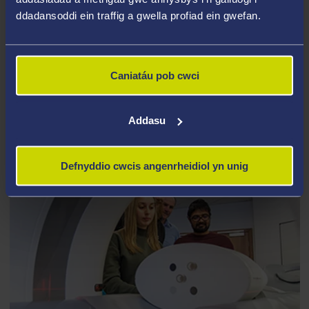
ddadansoddi ein traffig a gwella profiad ein gwefan.
MEDDYGAETH
Caniatáu pob cwci
Addasu
Defnyddio cwcis angenrheidiol yn unig