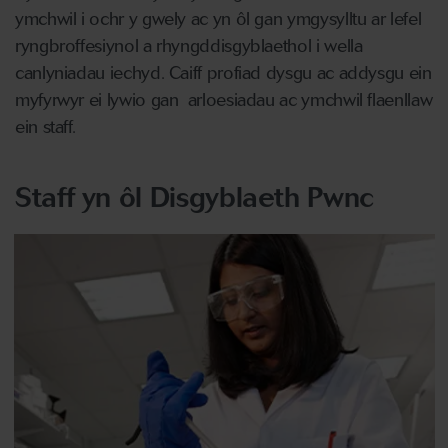
ymchwil i ochr y gwely ac yn ôl gan ymgysylltu ar lefel
ryngbroffesiynol a rhyngddisgyblaethol i wella
canlyniadau iechyd. Caiff profiad dysgu ac addysgu ein
myfyrwyr ei lywio gan arloesiadau ac ymchwil flaenllaw
ein staff.
Staff yn ôl Disgyblaeth Pwnc