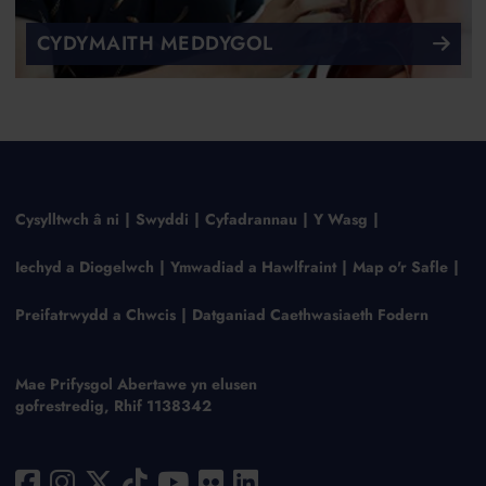
CYDYMAITH MEDDYGOL
Cysylltwch â ni
Swyddi
Cyfadrannau
Y Wasg
Iechyd a Diogelwch
Ymwadiad a Hawlfraint
Map o'r Safle
Preifatrwydd a Chwcis
Datganiad Caethwasiaeth Fodern
Mae Prifysgol Abertawe yn elusen
gofrestredig, Rhif 1138342