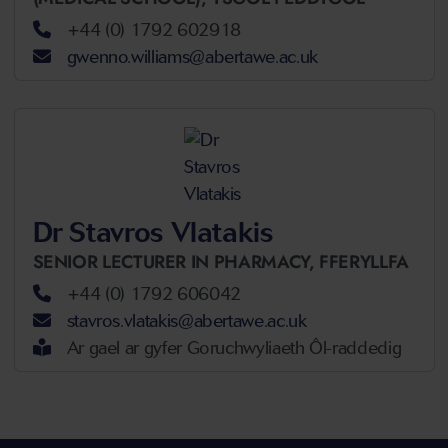
+44 (0) 1792 602918
gwenno.williams@abertawe.ac.uk
Dr Stavros Vlatakis
SENIOR LECTURER IN PHARMACY,
FFERYLLFA
+44 (0) 1792 606042
stavros.vlatakis@abertawe.ac.uk
Ar gael ar gyfer Goruchwyliaeth Ôl-raddedig