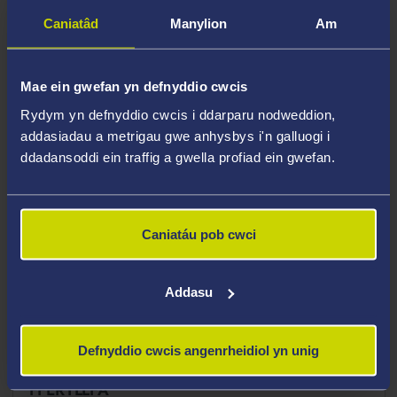
Caniatâd
Manylion
Am
Dr Gilda Padalino
Mae ein gwefan yn defnyddio cwcis
LECTURER,
FFERYLLFA
Rydym yn defnyddio cwcis i ddarparu nodweddion,
+44 (0) 1792 888684
addasiadau a metrigau gwe anhysbys i'n galluogi i
ddadansoddi ein traffig a gwella profiad ein gwefan.
gilda.padalino@abertawe.ac.uk
Ar gael ar gyfer Goruchwyliaeth Ôl-raddedig
Caniatáu pob cwci
Addasu
Dr Gillian Phua
Defnyddio cwcis angenrheidiol yn unig
LECTURER IN PHARMACY PRACTICE,
FFERYLLFA