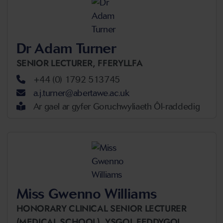
Dr Adam Turner
SENIOR LECTURER,
FFERYLLFA
+44 (0) 1792 513745
a.j.turner@abertawe.ac.uk
Ar gael ar gyfer Goruchwyliaeth Ôl-raddedig
Miss Gwenno Williams
HONORARY CLINICAL SENIOR LECTURER
(MEDICAL SCHOOL),
YSGOL FEDDYGOL