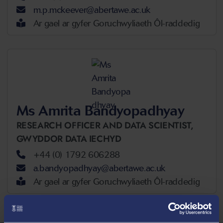
m.p.mckeever@abertawe.ac.uk
Ar gael ar gyfer Goruchwyliaeth Ôl-raddedig
Ms Amrita Bandyopadhyay
RESEARCH OFFICER AND DATA SCIENTIST,
GWYDDOR DATA IECHYD
+44 (0) 1792 606288
a.bandyopadhyay@abertawe.ac.uk
Ar gael ar gyfer Goruchwyliaeth Ôl-raddedig