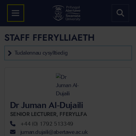
STAFF FFERYLLIAETH
Tudalennau cysylltiedig
Dr Juman Al-Dujaili
SENIOR LECTURER,
FFERYLLFA
+44 (0) 1792 513349
juman.dujaili@abertawe.ac.uk