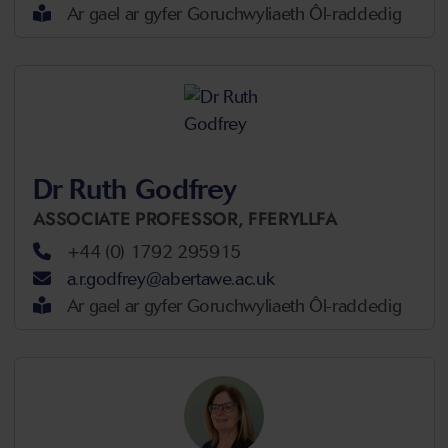
Ar gael ar gyfer Goruchwyliaeth Ôl-raddedig
Dr Ruth Godfrey
ASSOCIATE PROFESSOR,
FFERYLLFA
+44 (0) 1792 295915
a.r.godfrey@abertawe.ac.uk
Ar gael ar gyfer Goruchwyliaeth Ôl-raddedig