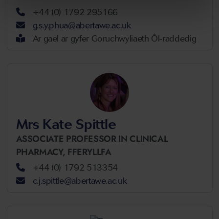
+44 (0) 1792 295166
g.s.y.phua@abertawe.ac.uk
Ar gael ar gyfer Goruchwyliaeth Ôl-raddedig
Mrs Kate Spittle
ASSOCIATE PROFESSOR IN CLINICAL
PHARMACY,
FFERYLLFA
+44 (0) 1792 513354
c.j.spittle@abertawe.ac.uk