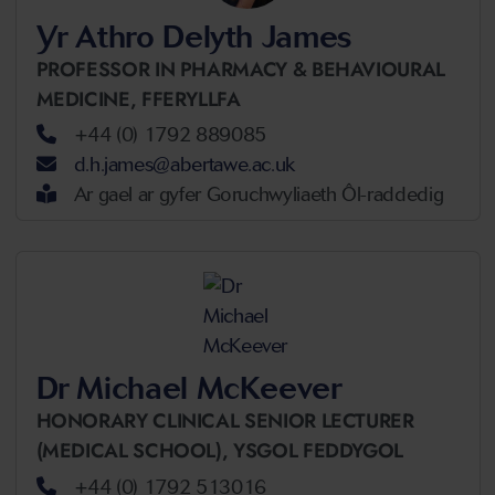
Yr Athro Delyth James
PROFESSOR IN PHARMACY & BEHAVIOURAL
MEDICINE,
FFERYLLFA
+44 (0) 1792 889085
d.h.james@abertawe.ac.uk
Ar gael ar gyfer Goruchwyliaeth Ôl-raddedig
Dr Michael McKeever
HONORARY CLINICAL SENIOR LECTURER
(MEDICAL SCHOOL),
YSGOL FEDDYGOL
+44 (0) 1792 513016