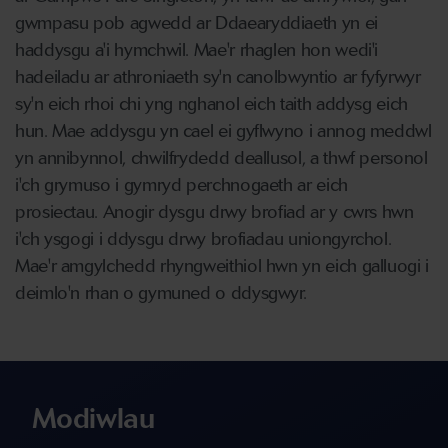
gwmpasu pob agwedd ar Ddaearyddiaeth yn ei
haddysgu a'i hymchwil. Mae'r rhaglen hon wedi'i
hadeiladu ar athroniaeth sy'n canolbwyntio ar fyfyrwyr
sy'n eich rhoi chi yng nghanol eich taith addysg eich
hun. Mae addysgu yn cael ei gyflwyno i annog meddwl
yn annibynnol, chwilfrydedd deallusol, a thwf personol
i'ch grymuso i gymryd perchnogaeth ar eich
prosiectau. Anogir dysgu drwy brofiad ar y cwrs hwn
i'ch ysgogi i ddysgu drwy brofiadau uniongyrchol.
Mae'r amgylchedd rhyngweithiol hwn yn eich galluogi i
deimlo'n rhan o gymuned o ddysgwyr.
Modiwlau