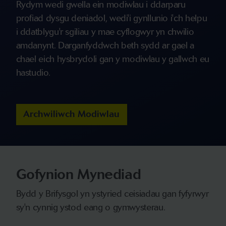
Rydym wedi gwella ein modiwlau i ddarparu
profiad dysgu deniadol, wedi'i gynllunio i'ch helpu
i ddatblygu'r sgiliau y mae cyflogwyr yn chwilio
amdanynt. Darganfyddwch beth sydd ar gael a
chael eich hysbrydoli gan y modiwlau y gallwch eu
hastudio.
Archwiliwch Modiwlau
Gofynion Mynediad
Bydd y Brifysgol yn ystyried ceisiadau gan fyfyrwyr
sy'n cynnig ystod eang o gymwysterau.