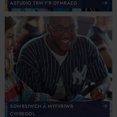
ASTUDIO TRWY'R GYMRAEG
SGWRSIWCH Â MYFYRIWR
CYFREDOL