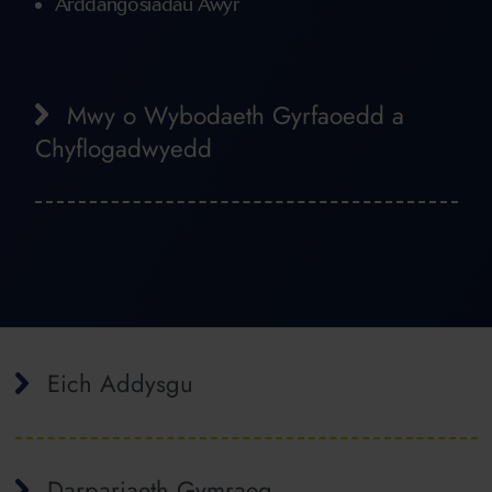
Arddangosiadau Awyr
Mwy o Wybodaeth Gyrfaoedd a
Chyflogadwyedd
Eich Addysgu
Darpariaeth Gymraeg