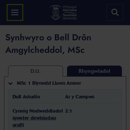
Synhwyro o Bell Drôn
Amgylcheddol, MSc
D.U.
Rhyngwladol
MSc 1 Blynedd Llawn Amser
Dull Astudio
Ar y Campws
Cynnig Nodweddiadol
2:1
(gweler dewisiadau
arall)