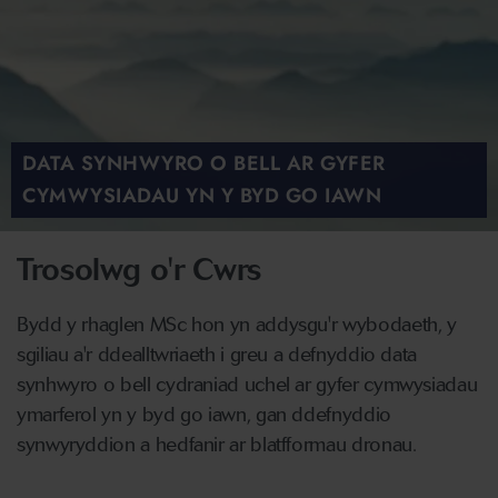
DATA SYNHWYRO O BELL AR GYFER
CYMWYSIADAU YN Y BYD GO IAWN
Trosolwg o'r Cwrs
Bydd y rhaglen MSc hon yn addysgu'r wybodaeth, y
sgiliau a'r ddealltwriaeth i greu a defnyddio data
synhwyro o bell cydraniad uchel ar gyfer cymwysiadau
ymarferol yn y byd go iawn, gan ddefnyddio
synwyryddion a hedfanir ar blatfformau dronau.