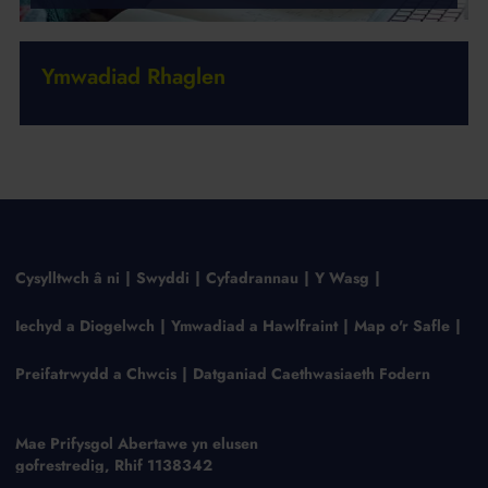
Ymwadiad Rhaglen
Cysylltwch â ni
Swyddi
Cyfadrannau
Y Wasg
Iechyd a Diogelwch
Ymwadiad a Hawlfraint
Map o'r Safle
Preifatrwydd a Chwcis
Datganiad Caethwasiaeth Fodern
Mae Prifysgol Abertawe yn elusen
gofrestredig, Rhif 1138342