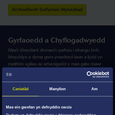
Archwiliwch Gofynion Mynediad
Gyrfaoedd a Chyflogadwyedd
Mae'r diwydiant dronau'n parhau i ehangu bob
blwyddyn a dyma gwrs ymarferol iawn a fydd yn
meithrin sgiliau ac arbenigedd y mae galw mawr
amdanynt yn ein byd cyfoes.
Mae graddedigion yn cael gwaith yn y meysydd
Caniatâd
Manylion
Am
canlynol:
Synhwyro o bell
Mae ein gwefan yn defnyddio cwcis