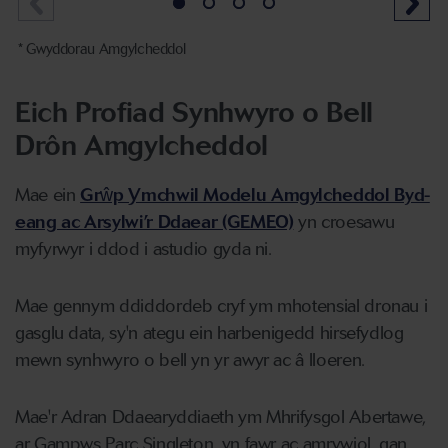
* Gwyddorau Amgylcheddol
Eich Profiad Synhwyro o Bell
Drôn Amgylcheddol
Mae ein
Grŵp Ymchwil Modelu Amgylcheddol Byd-
eang ac Arsylwi’r Ddaear (GEMEO)
yn croesawu
myfyrwyr i ddod i astudio gyda ni.
Mae gennym ddiddordeb cryf ym mhotensial dronau i
gasglu data, sy'n ategu ein harbenigedd hirsefydlog
mewn synhwyro o bell yn yr awyr ac â lloeren.
Mae'r Adran Ddaearyddiaeth ym Mhrifysgol Abertawe,
ar Gampws Parc Singleton, yn fawr ac amrywiol, gan