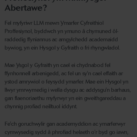
Abertawe?
Fel myfyriwr LLM mewn Ymarfer Cyfreithiol
Proffesiynol, byddwch yn ymuno â chymuned ôl-
raddedig ffyniannus ac amgylchedd academaidd
bywiog, yn ein Hysgol y Gyfraith o fri rhyngwladol.
Mae Ysgol y Gyfraith yn cael ei chydnabod fel
ffynhonnell arbenigedd, ac fel un sy'n cael effaith ar
ystod amrywiol o feysydd ymarfer. Mae ein Hysgol yn
llwyr ymrwymedig i wella dysgu ac addysgu'n barhaus,
gan flaenoriaethu myfyrwyr yn ein gweithgareddau a
chynnig profiad neilltuol iddynt.
Fe'ch goruchwylir gan academyddion ac ymarferwyr
cymwysedig sydd â phrofiad helaeth o'r byd go iawn,