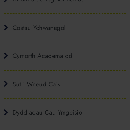
Costau Ychwanegol
Cymorth Academaidd
Sut i Wneud Cais
Dyddiadau Cau Ymgeisio