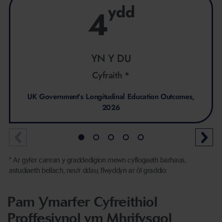
ydd
4
YN Y DU
Cyfraith *
UK Government’s Longitudinal Education Outcomes,
2026
* Ar gyfer canran y graddedigion mewn cyflogaeth barhaus,
astudiaeth bellach, neu'r ddau, flwyddyn ar ôl graddio.
Pam Ymarfer Cyfreithiol
Proffesiynol ym Mhrifysgol