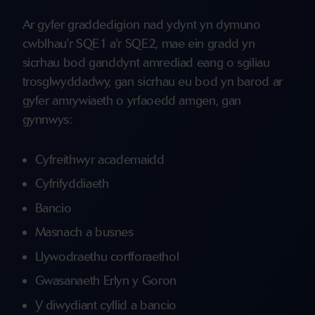
Ar gyfer graddedigion nad ydynt yn dymuno
cwblhau'r SQE1 a'r SQE2, mae ein gradd yn
sicrhau bod ganddynt amrediad eang o sgiliau
trosglwyddadwy, gan sicrhau eu bod yn barod ar
gyfer amrywiaeth o yrfaoedd amgen, gan
gynnwys:
Cyfreithwyr academaidd
Cyfrifyddiaeth
Bancio
Masnach a busnes
Llywodraethu corfforaethol
Gwasanaeth Erlyn y Goron
Y diwydiant cyllid a bancio