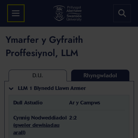
Ymarfer y Gyfraith
Proffesiynol, LLM
D.U.
Rhyngwladol
LLM 1 Blynedd Llawn Amser
Dull Astudio
Ar y Campws
Cynnig Nodweddiadol
2:2
(gweler dewisiadau
arall)