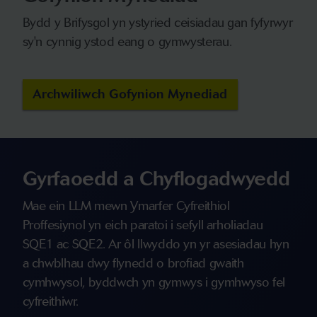
Bydd y Brifysgol yn ystyried ceisiadau gan fyfyrwyr
sy'n cynnig ystod eang o gymwysterau.
Archwiliwch Gofynion Mynediad
Gyrfaoedd a Chyflogadwyedd
Mae ein LLM mewn Ymarfer Cyfreithiol
Proffesiynol yn eich paratoi i sefyll arholiadau
SQE1 ac SQE2. Ar ôl llwyddo yn yr asesiadau hyn
a chwblhau dwy flynedd o brofiad gwaith
cymhwysol, byddwch yn gymwys i gymhwyso fel
cyfreithiwr.