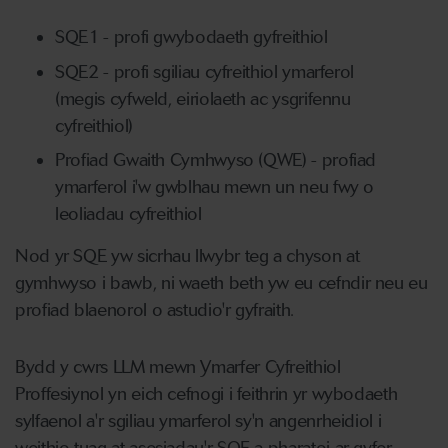
SQE1 - profi gwybodaeth gyfreithiol
SQE2 - profi sgiliau cyfreithiol ymarferol
(megis cyfweld, eiriolaeth ac ysgrifennu
cyfreithiol)
Profiad Gwaith Cymhwyso (QWE) - profiad
ymarferol i'w gwblhau mewn un neu fwy o
leoliadau cyfreithiol
Nod yr SQE yw sicrhau llwybr teg a chyson at
gymhwyso i bawb, ni waeth beth yw eu cefndir neu eu
profiad blaenorol o astudio'r gyfraith.
Bydd y cwrs LLM mewn Ymarfer Cyfreithiol
Proffesiynol yn eich cefnogi i feithrin yr wybodaeth
sylfaenol a'r sgiliau ymarferol sy'n angenrheidiol i