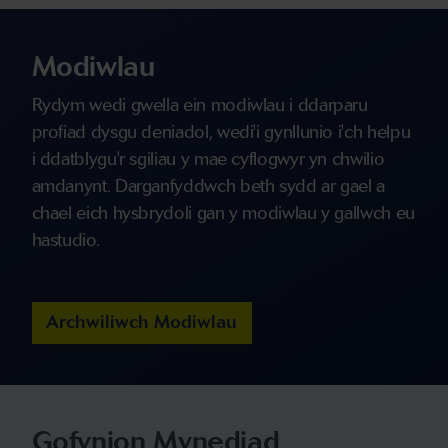
Modiwlau
Rydym wedi gwella ein modiwlau i ddarparu
profiad dysgu deniadol, wedi'i gynllunio i'ch helpu
i ddatblygu'r sgiliau y mae cyflogwyr yn chwilio
amdanynt. Darganfyddwch beth sydd ar gael a
chael eich hysbrydoli gan y modiwlau y gallwch eu
hastudio.
Archwiliwch Modiwlau
Gofynion Mynediad