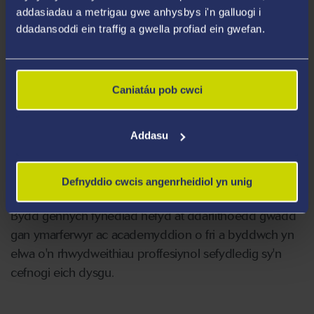
hanfodol ar gyfer ymarfer y gyfraith.
addasiadau a metrigau gwe anhysbys i'n galluogi i
ddadansoddi ein traffig a gwella profiad ein gwefan.
Mae ein rhaglen yn cynnwys amrywiaeth o ddulliau
asesu, a byddwch yn cael eich annog i ddatblygu
sgiliau gweithio mewn tîm a sgiliau cyfathrebu drwy
Caniatáu pob cwci
seminarau a gweithdai, yn ogystal â sgiliau rheoli
prosiectau a chynnal ymchwil annibynnol fel rhan o'r
Addasu
modiwl dysgu annibynnol. Bydd y sgiliau hyn yn
sicrhau y gallwch gystadlu'n llwyddiannus yn y
farchnad swyddi.
Defnyddio cwcis angenrheidiol yn unig
Bydd gennych fynediad hefyd at ddarlithoedd gwadd
gan ymarferwyr ac academyddion o fri a byddwch yn
elwa o'n rhwydweithiau proffesiynol sefydledig sy'n
cefnogi eich dysgu.