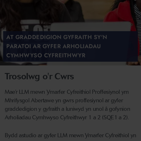
AT GRADDEDIGION GYFRAITH SY'N
PARATOI AR GYFER ARHOLIADAU
CYMHWYSO CYFREITHWYR
Trosolwg o'r Cwrs
Mae’r LLM mewn Ymarfer Cyfreithiol Proffesiynol ym
Mhrifysgol Abertawe yn gwrs proffesiynol ar gyfer
graddedigion y gyfraith a luniwyd yn unol â gofynion
Arholiadau Cymhwyso Cyfreithwyr 1 a 2 (SQE1 a 2).
Bydd astudio ar gyfer LLM mewn Ymarfer Cyfreithiol yn