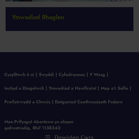
Ymwadiad Rhaglen
Cysylltwch â ni
Swyddi
Cyfadrannau
Y Wasg
Iechyd a Diogelwch
Ymwadiad a Hawlfraint
Map o'r Safle
Preifatrwydd a Chwcis
Datganiad Caethwasiaeth Fodern
Mae Prifysgol Abertawe yn elusen
gofrestredig, Rhif 1138342
Dewislen Cwrs