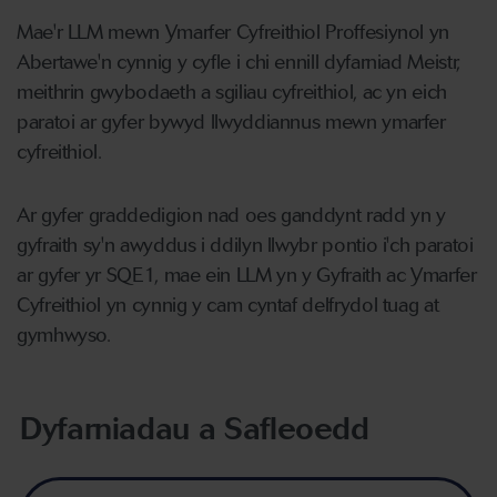
Mae'r LLM mewn Ymarfer Cyfreithiol Proffesiynol yn
Abertawe'n cynnig y cyfle i chi ennill dyfarniad Meistr,
meithrin gwybodaeth a sgiliau cyfreithiol, ac yn eich
paratoi ar gyfer bywyd llwyddiannus mewn ymarfer
cyfreithiol.
Ar gyfer graddedigion nad oes ganddynt radd yn y
gyfraith sy'n awyddus i ddilyn llwybr pontio i'ch paratoi
ar gyfer yr SQE1, mae ein LLM yn y Gyfraith ac Ymarfer
Cyfreithiol yn cynnig y cam cyntaf delfrydol tuag at
gymhwyso.
Dyfarniadau a Safleoedd