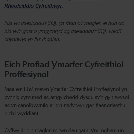
Rheoleiddio Cyfreithwyr
.
Nid yw asesiadau'r SQE yn rhan o'r rhaglen ei hun ac
nid yw'r gost o ymgymryd ag asesiadau'r SQE wedi'i
chynnwys yn ffi'r rhaglen.
Eich Profiad Ymarfer Cyfreithiol
Proffesiynol
Mae ein LLM mewn Ymarfer Cyfreithiol Proffesiynol yn
cynnig cymuned ac amgylchedd dysgu sy'n gynhwysol
ac yn canolbwyntio ar ein myfyrwyr, gan flaenoriaethu
eich llwyddiant.
Cyflwynir ein rhaglen mewn dau gam. Yng ngham un,