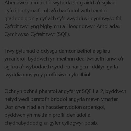
Abertawe'n rhoi i chi'r wybodaeth graidd a'r sgiliau
cyfreithiol ymarferol sy'n hanfodol wrth baratoi
graddedigion y gyfraith sy'n awyddus i gymhwyso fel
Cyfreithwyr yng Nghymru a Lloegr drwy'r Arholiadau
Cymhwyso Cyfreithwyr (SQE).
Trwy gyfuniad o ddysgu damcaniaethol a sgiliau
ymarferol, byddwch yn meithrin dealltwriaeth fanwl o'r
sgiliau a'r wybodaeth sydd eu hangen i ddilyn gyrfa
lwyddiannus yn y proffesiwn cyfreithiol.
Ochr yn ochr â pharatoi ar gyfer yr SQE1 a 2, byddwch
hefyd wedi paratoi'n briodol ar gyrfa mewn ymarfer.
Dan arweiniad ein hacademyddion arbenigol,
byddwch yn meithrin proffil deniadol a
chydnabyddedig ar gyfer cyflogwyr posib.