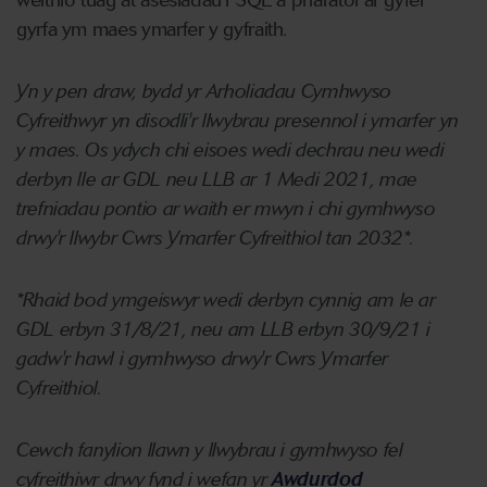
weithio tuag at asesiadau'r SQE a pharatoi ar gyfer
gyrfa ym maes ymarfer y gyfraith.
Yn y pen draw, bydd yr Arholiadau Cymhwyso
Cyfreithwyr yn disodli'r llwybrau presennol i ymarfer yn
y maes. Os ydych chi eisoes wedi dechrau neu wedi
derbyn lle ar GDL neu LLB ar 1 Medi 2021, mae
trefniadau pontio ar waith er mwyn i chi gymhwyso
drwy'r llwybr Cwrs Ymarfer Cyfreithiol tan 2032*.
*Rhaid bod ymgeiswyr wedi derbyn cynnig am le ar
GDL erbyn 31/8/21, neu am LLB erbyn 30/9/21 i
gadw'r hawl i gymhwyso drwy'r Cwrs Ymarfer
Cyfreithiol.
Cewch fanylion llawn y llwybrau i gymhwyso fel
cyfreithiwr drwy fynd i wefan yr
Awdurdod