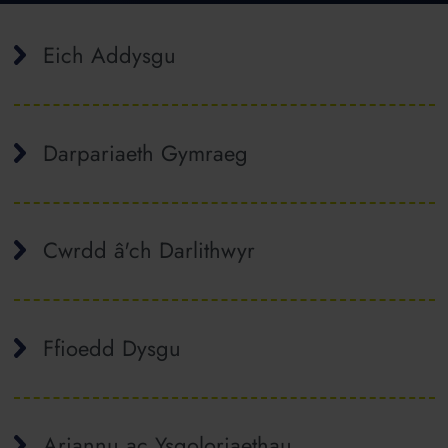
Eich Addysgu
Darpariaeth Gymraeg
Cwrdd â'ch Darlithwyr
Ffioedd Dysgu
Ariannu ac Ysgoloriaethau