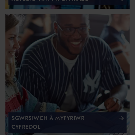
SGWRSIWCH Â MYFYRIWR
CYFREDOL