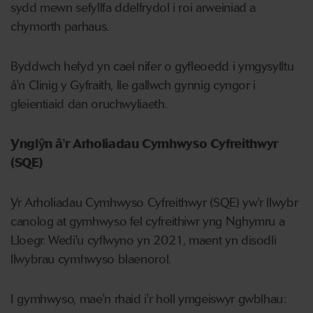
sydd mewn sefyllfa ddelfrydol i roi arweiniad a
chymorth parhaus.
Byddwch hefyd yn cael nifer o gyfleoedd i ymgysylltu
â'n Clinig y Gyfraith, lle gallwch gynnig cyngor i
gleientiaid dan oruchwyliaeth.
Ynglŷn â'r Arholiadau Cymhwyso Cyfreithwyr
(SQE)
Yr Arholiadau Cymhwyso Cyfreithwyr (SQE) yw'r llwybr
canolog at gymhwyso fel cyfreithiwr yng Nghymru a
Lloegr. Wedi'u cyflwyno yn 2021, maent yn disodli
llwybrau cymhwyso blaenorol.
I gymhwyso, mae'n rhaid i'r holl ymgeiswyr gwblhau: