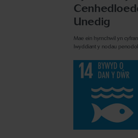
Cenhedloed
Unedig
Mae ein hymchwil yn cyfran
lwyddiant y nodau penodol