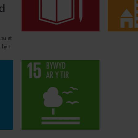
d
nu at
 hyn.