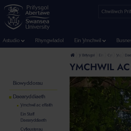
Astudio
Rhyngwladol
Ein Ymchwil
Busne
Y Brifysgol
Ein Cyfadrannau
Cyfadran Gwydd
Ysgol y B
Dae
YMCHWIL AC 
Biowyddorau
Daearyddiaeth
Ymchwil ac effaith
Ein Staff
Daearyddiaeth
Cyfleusterau