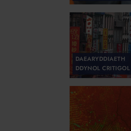
DAEARYDDIAETH
DDYNOL CRITIGOL