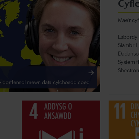
Cyfl
Mae'r cy
Labordy 
Siambr 
Dadanso
System f
Sbectro
y gorffennol mewn data cylchoedd coed