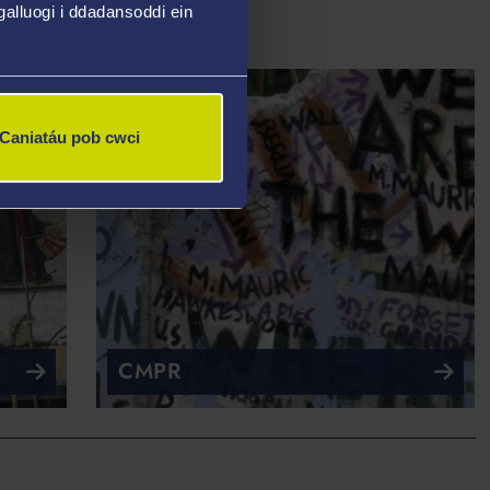
alluogi i ddadansoddi ein
Caniatáu pob cwci
CMPR