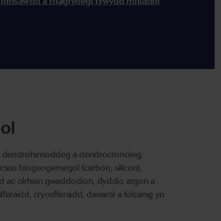
 hinsawdd a rhagfynegi tywydd rhifiadol
ol
 dendrohinsoddeg a dendrocronoleg,
ycsau biogeogemegol (carbon, silicon),
idd ac olrhain gwaddodion, dyddio argon a
eraidd, cryosfferaidd, daearol a folcanig yn