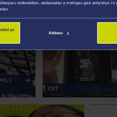
ddarparu nodweddion, addasiadau a metrigau gwe anhysbys i'n g
 Ymchwil
wefan.
idiol yn
Addasu
IL I
CUT