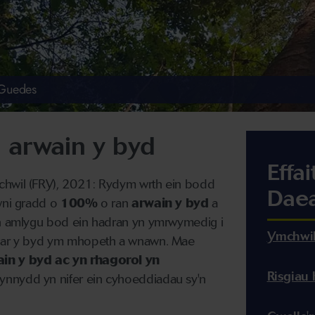
 Guedes
 arwain y byd
Effa
chwil (FRY), 2021: Rydym wrth ein bodd
Daea
awni gradd o
100%
o ran
arwain y byd
a
'n amlygu bod ein hadran yn ymrwymedig i
Ymchwil s
n ar y byd ym mhopeth a wnawn. Mae
in y byd ac yn rhagorol yn
Risgiau 
cynnydd yn nifer ein cyhoeddiadau sy'n