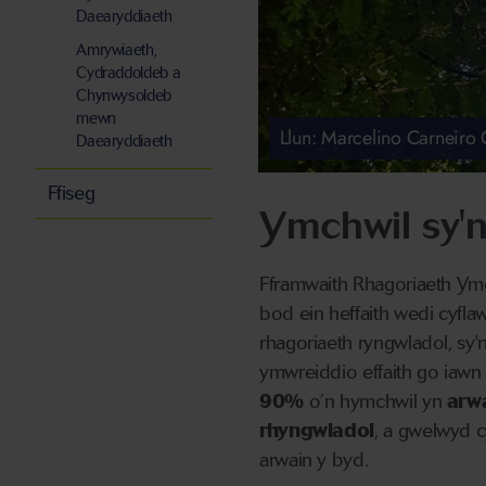
Daearyddiaeth
Amrywiaeth,
Cydraddoldeb a
Chynwysoldeb
mewn
Llun: Marcelino Carneiro
Daearyddiaeth
Ffiseg
Ymchwil sy'n
Fframwaith Rhagoriaeth Ym
bod ein heffaith wedi cyfl
rhagoriaeth ryngwladol, sy
ymwreiddio effaith go iaw
90%
o’n hymchwil yn
arwa
rhyngwladol
, a gwelwyd 
arwain y byd.