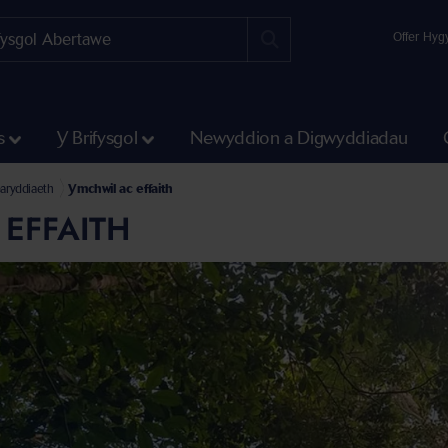
Offer Hyg
s
Y Brifysgol
Newyddion a Digwyddiadau
oniaeth a Pheirianneg
iowyddorau, Daearyddiaeth a Ffiseg
aryddiaeth
Ymchwil ac effaith
EFFAITH