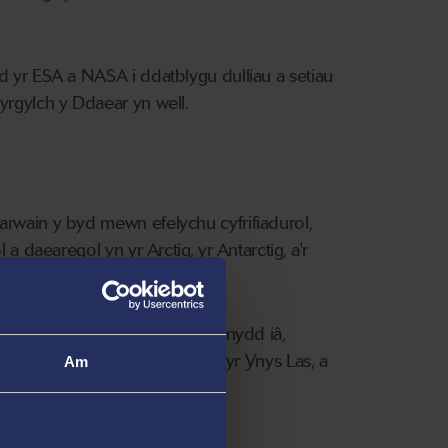
d yr ESA a NASA i ddatblygu dulliau a setiau
yrgylch y Ddaear yn well.
rwain y byd mewn efelychu cyfrifiadurol,
a daearegol yn yr Arctig, yr Antarctig, a'r
ydlogrwydd silff iâ, calfin mynydd iâ,
dau pridd solet yn Antarctica, yr Ynys Las, a
Am