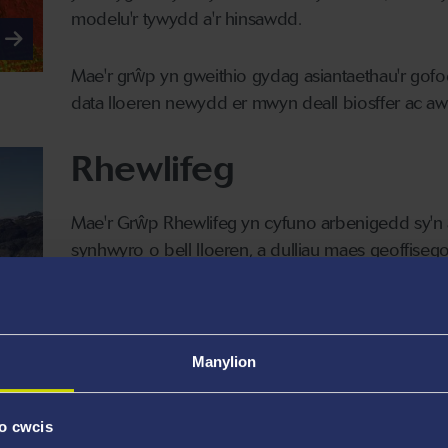
modelu'r tywydd a'r hinsawdd.
Mae'r grŵp yn gweithio gydag asiantaethau'r gofo
data lloeren newydd er mwyn deall biosffer ac aw
Rhewlifeg
Mae'r Grŵp Rhewlifeg yn cyfuno arbenigedd sy'n a
synhwyro o bell lloeren, a dulliau maes geoffisegol 
rhan fwyaf o'r rhanbarthau rhewlifol.
Nodir yn arbennig am hyrwyddo dealltwriaeth o sef
ymchwydd rhewlifoedd, llif ffrwd iâ a rhyngweithia
Manylion
Svalbard.
o cwcis