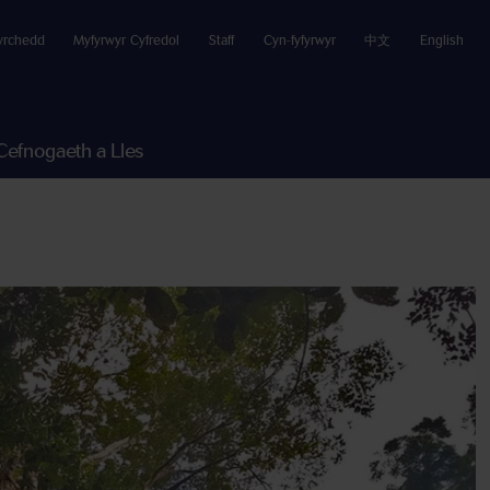
yrchedd
Myfyrwyr Cyfredol
Staff
Cyn-fyfyrwyr
中文
English
Cefnogaeth a Lles