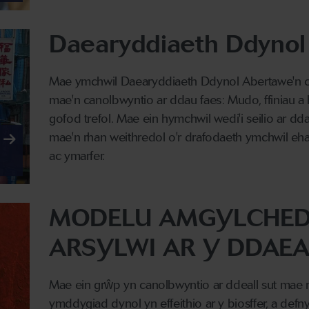
Daearyddiaeth Ddynol 
Mae ymchwil Daearyddiaeth Ddynol Abertawe'n 
mae'n canolbwyntio ar ddau faes: Mudo, ffiniau 
gofod trefol. Mae ein hymchwil wedi'i seilio ar d
mae'n rhan weithredol o'r drafodaeth ymchwil ehan
ac ymarfer.
MODELU AMGYLCHED
ARSYLWI AR Y DDAE
Mae ein grŵp yn canolbwyntio ar ddeall sut mae n
ymddygiad dynol yn effeithio ar y biosffer, a def