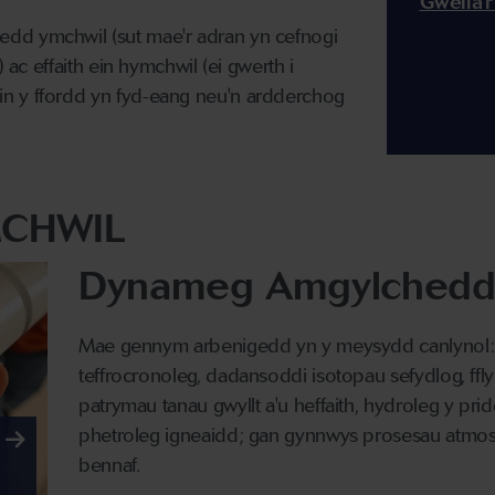
Gwella'r
dd ymchwil (sut mae'r adran yn cefnogi
) ac effaith ein hymchwil (ei gwerth i
n y ffordd yn fyd-eang neu'n ardderchog
CHWIL
Dynameg Amgylchedd
Mae gennym arbenigedd yn y meysydd canlynol:
teffrocronoleg, dadansoddi isotopau sefydlog, ffl
patrymau tanau gwyllt a'u heffaith, hydroleg y pr
phetroleg igneaidd; gan gynnwys prosesau atmosff
bennaf.