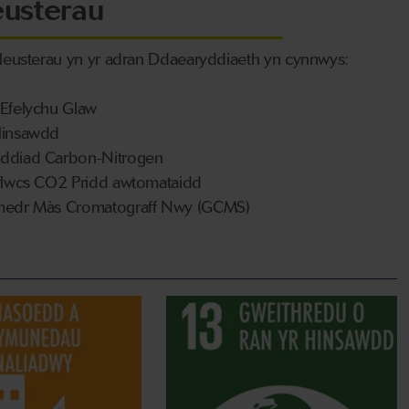
eusterau
fleusterau yn yr adran Ddaearyddiaeth yn cynnwys:
Efelychu Glaw
Hinsawdd
ddiad Carbon-Nitrogen
flwcs CO2 Pridd awtomataidd
medr Màs Cromatograff Nwy (GCMS)