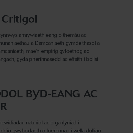
Critigol
cynnwys amrywiaeth eang o themâu ac
a hunaniaethau a Damcaniaeth gymdeithasol a
damcaniaeth, mae'n empirig gyfoethog ac
gach, gyda pherthnasedd ac effaith i bolisi
DOL BYD-EANG AC
AR
ewidiadau naturiol ac o ganlyniad i
nyddio gwybodaeth o loerennau i wella dulliau