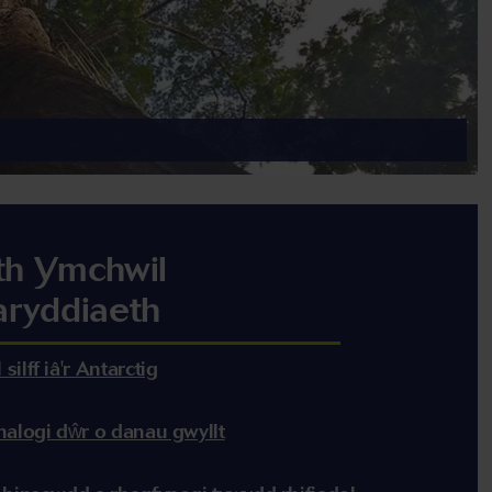
ith Ymchwil
ryddiaeth
ilff iâ'r Antarctig
halogi dŵr o danau gwyllt