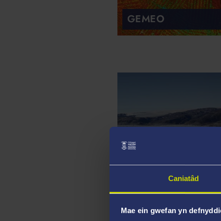
GEMEO
RHEWLIFEG
Caniatâd
Mae ein gwefan yn defnyddi