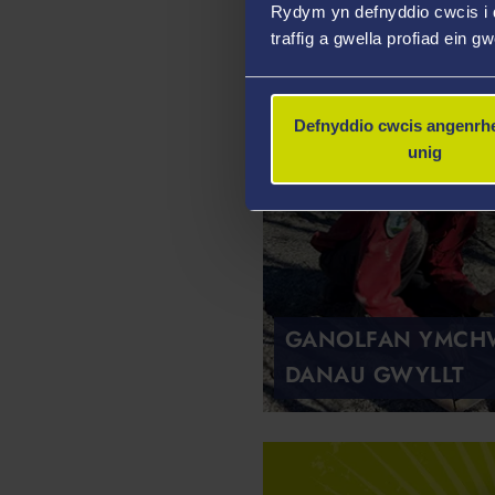
Rydym yn defnyddio cwcis i 
Canolfannau
traffig a gwella profiad ein g
Defnyddio cwcis angenrhe
unig
GANOLFAN YMCHW
DANAU GWYLLT