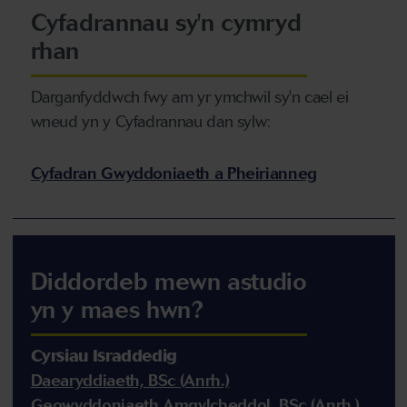
Cyfadrannau sy'n cymryd
rhan
Darganfyddwch fwy am yr ymchwil sy'n cael ei
wneud yn y Cyfadrannau dan sylw:
Cyfadran Gwyddoniaeth a Pheirianneg
Diddordeb mewn astudio
yn y maes hwn?
Cyrsiau Israddedig
Daearyddiaeth, BSc (Anrh.)
Geowyddoniaeth Amgylcheddol, BSc (Anrh.)