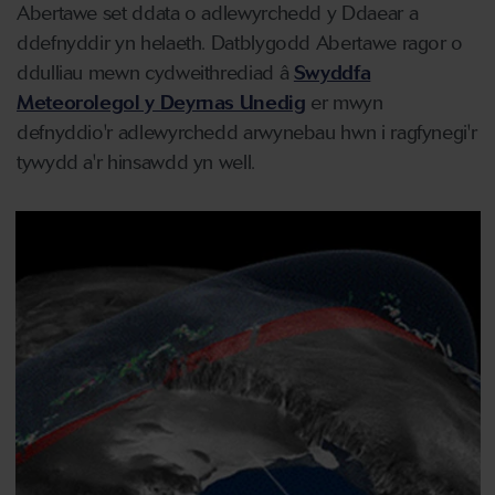
Abertawe set ddata o adlewyrchedd y Ddaear a
ddefnyddir yn helaeth. Datblygodd Abertawe ragor o
ddulliau mewn cydweithrediad â
Swyddfa
Meteorolegol y Deyrnas Unedig
er mwyn
defnyddio'r adlewyrchedd arwynebau hwn i ragfynegi'r
tywydd a'r hinsawdd yn well.