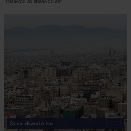
hinsawdd ac ansawdd aer.
Stoirm dywod Athen