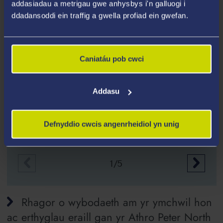
addasiadau a metrigau gwe anhysbys i'n galluogi i
ddadansoddi ein traffig a gwella profiad ein gwefan.
Caniatáu pob cwci
Addasu
European Centre for Medium-Range Weather
Defnyddio cwcis angenrheidiol yn unig
Forecasts
1/5
Rhagor o wybodaeth am yr ymchwil hon
ac erthyglau eraill gan yr Athro Peter North