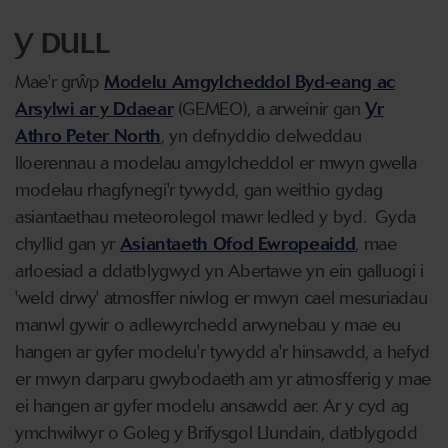
Y DULL
Mae'r grŵp
Modelu Amgylcheddol Byd-eang ac
Arsylwi ar y Ddaear
(GEMEO), a arweinir gan
Yr
Athro Peter North
, yn defnyddio delweddau
lloerennau a modelau amgylcheddol er mwyn gwella
modelau rhagfynegi'r tywydd, gan weithio gydag
asiantaethau meteorolegol mawr ledled y byd. Gyda
chyllid gan yr
Asiantaeth Ofod Ewropeaidd
, mae
arloesiad a ddatblygwyd yn Abertawe yn ein galluogi i
'weld drwy' atmosffer niwlog er mwyn cael mesuriadau
manwl gywir o adlewyrchedd arwynebau y mae eu
hangen ar gyfer modelu'r tywydd a'r hinsawdd, a hefyd
er mwyn darparu gwybodaeth am yr atmosfferig y mae
ei hangen ar gyfer modelu ansawdd aer. Ar y cyd ag
ymchwilwyr o Goleg y Brifysgol Llundain, datblygodd