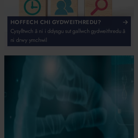
HOFFECH CHI GYDWEITHREDU?
Cysylltwch â ni i ddysgu sut gallwch gydweithredu â
ni drwy ymchwil