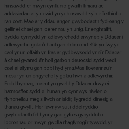
hinsawdd er mwyn cynllunio gwaith lliniaru ac
addasiadau at y newid yn yr hinsawdd sy'n effeithiol o
ran cost. Mae ar y ddau angen gwybodaeth fyd-eang y
gellir ei chael gan loerennau yn unig. Er enghraifft,
byddai cynnydd yn adlewyrchedd arwyneb y Ddaear i
adlewyrchu golau'r haul gan ddim ond 4% yn fwy yn
cael yr un effaith yn fras ar gydbwysedd ynni'r Ddaear
â chael gwared â'r holl garbon deuocsid sydd wedi
cael ei allyrru gan bobl hyd yma.Mae lloerennau'n
mesur yn uniongyrchol y golau hwn a adlewyrchir.
Fodd bynnag, maent yn gweld y Ddaear drwy ei
hatmosffer, sydd ei hunan yn cynnwys niwlen o
ffynonellau megis llwch anialdir, llygredd dinesig a
thanau gwyllt. Her fawr yw sut i ddefnyddio
gwybodaeth fel hynny gan gyfres gynyddol o
loerennau er mwyn gwella rhagfynegi'r tywydd, yr