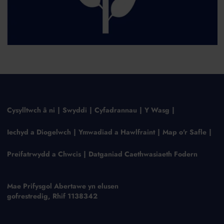
Cysylltwch â ni
Swyddi
Cyfadrannau
Y Wasg
Iechyd a Diogelwch
Ymwadiad a Hawlfraint
Map o'r Safle
Preifatrwydd a Chwcis
Datganiad Caethwasiaeth Fodern
Mae Prifysgol Abertawe yn elusen
gofrestredig, Rhif 1138342