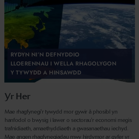
RYDYN NI’N DEFNYDDIO
LLOERENNAU I WELLA RHAGOLYGON
Y TYWYDD A HINSAWDD
Yr Her
Mae rhagfynegi'r tywydd mor gywir â phosibl yn
hanfodol o bwysig i lawer o sectorau'r economi megis
trafnidiaeth, amaethyddiaeth a gwasanaethau iechyd.
Mae angen rhagfynegiadau mwy hirdymor ar gyfer yr