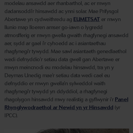
modelau ansawdd aer rhanbarthol, ac er mwyn
dadansoddi'r hinsawdd ac ynni solar. Mae Prifysgol
Abertawe yn cydweithredu ag
EUMETSAT
er mwyn
llunio map lloeren amser go-iawn o lygredd
atmosfferig er mwyn gwella gwaith rhagfynegi ansawdd
aer, sydd ar gael i'r cyhoedd ac i asiantaethau
rhagfynegi'r tywydd. Mae sawl asiantaeth genedlaethol
wedi defnyddio'r setiau data gwell gan Abertawe er
mwyn meincnodi eu modelau hinsawdd, tra yn y
Deyrnas Unedig mae'r setiau data wedi cael eu
defnyddio er mwyn gwella'n sylweddol waith
rhagfynegi'r tywydd yn ddyddiol, a rhagfynegi
rhagolygon hinsawdd mwy realistig a gyflwynir i'r
Panel
Rhynglywodraethol ar Newid yn yr Hinsawdd
(yr
IPCC).