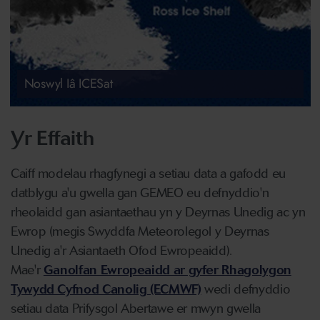
Noswyl Iâ ICESat
Yr Effaith
Caiff modelau rhagfynegi a setiau data a gafodd eu
datblygu a'u gwella gan GEMEO eu defnyddio'n
rheolaidd gan asiantaethau yn y Deyrnas Unedig ac yn
Ewrop (megis Swyddfa Meteorolegol y Deyrnas
Unedig a'r Asiantaeth Ofod Ewropeaidd).
Mae'r
Ganolfan Ewropeaidd ar gyfer Rhagolygon
Tywydd Cyfnod Canolig (ECMWF)
wedi defnyddio
setiau data Prifysgol Abertawe er mwyn gwella