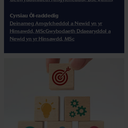
Cyrsiau Ôl-raddedig
Deinameg Amgylcheddol a Newid yn yr
Hinsawdd, MSc
Gwybodaeth Ddaearyddol a
Newid yn yr Hinsawdd, MSc