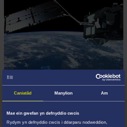
GRŴP YMCHWIL
Grŵp Modelu Amgylcheddol Byd-eang ac Arsylwi'r
Caniatâd
Manylion
Am
Ddaear
Mae ein gwefan yn defnyddio cwcis
Partneriaid Ymchwil
Rydym yn defnyddio cwcis i ddarparu nodweddion,