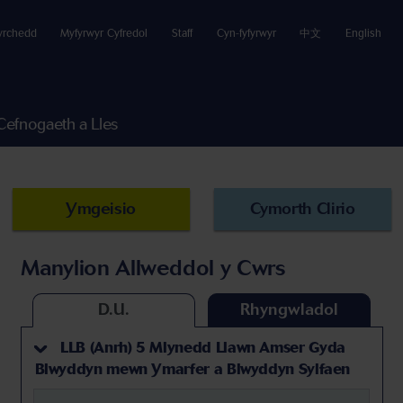
yrchedd
Myfyrwyr Cyfredol
Staff
Cyn-fyfyrwyr
中文
English
Cefnogaeth a Lles
Ymgeisio
Cymorth Clirio
Manylion Allweddol y Cwrs
D.U.
Rhyngwladol
LLB (Anrh) 5 Mlynedd Llawn Amser Gyda
Blwyddyn mewn Ymarfer a Blwyddyn Sylfaen