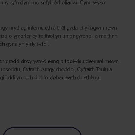
i hynny sy'n dymuno sefyll Arholiadau Cymhwyso
gymryd ag interniaeth â thâl gyda chyflogwr mewn
ofiad o ymarfer cyfreithiol yn uniongyrchol, a meithrin
ch gyrfa yn y dyfodol.
ra'ch gradd drwy ystod eang o fodiwlau dewisol mewn
roseddu, Cyfraith Amgylcheddol, Cyfraith Teulu a
i i ddilyn eich diddordebau wrth ddatblygu