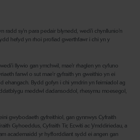
n radd sy'n para pedair blynedd, wedi'i chynllunio'n
sydd hefyd yn rhoi profiad gwerthfawr i chi yn y
wedi'i llywio gan ymchwil, mae'r rhaglen yn cyfuno
riaeth fanwl o sut mae'r gyfraith yn gweithio yn ei
 ehangach. Bydd gofyn i chi ymdrin yn feirniadol ag
gan ddatblygu meddwl dadansoddol, rhesymu moesegol,
ini gwybodaeth gyfreithiol, gan gynnwys Cyfraith
aith Gyhoeddus, Cyfraith Tir, Ecwiti ac Ymddiriedau, a
 cam academaidd yr hyfforddiant sydd ei angen gan