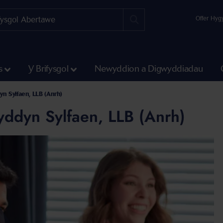
Offer Hyg
s
Y Brifysgol
Newyddion a Digwyddiadau
yn Sylfaen, LLB (Anrh)
yddyn Sylfaen, LLB (Anrh)