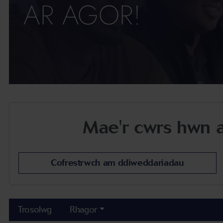
AR AGOR!
Mae'r cwrs hwn ar
Cofrestrwch am ddiweddariadau
Trosolwg
Rhagor