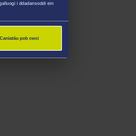
alluogi i ddadansoddi ein
Caniatáu pob cwci