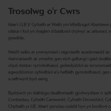
Trosolwg o'r Cwrs
Mae'r LLB Y Gyfraith ar Waith ym Mhrifysgol Abertawe y
ofalus i fod yn rhaglen ddeallusol drylwyr ac arloesol, 
gweithle.
Wedi'i seilio ar ymrwymiad i ragoriaeth academaidd ac 
damcaniaeth ac ymarfer, gan eich galluogi i gael dealltw
chyd-destun cymdeithasol, gwleidyddol ac economaidd
egwyddorion cyfreithiol a'u heffaith gymdeithasol, 
a safbwynt byd-eang.
Byddwch yn datblygu dealltwriaeth gynhwysfawr o sylfe
Contractau, Cyfraith Camwedd, Cyfraith Droseddol, Cyfr
Chyfraith yr UE. Mae'r pynciau craidd hyn yn bodloni