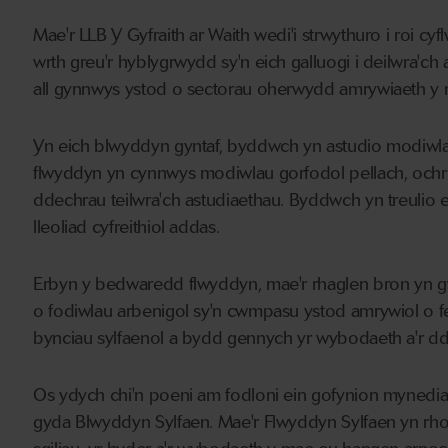
Mae'r LLB Y Gyfraith ar Waith wedi'i strwythuro i roi cyfl
wrth greu'r hyblygrwydd sy'n eich galluogi i deilwra'ch
all gynnwys ystod o sectorau oherwydd amrywiaeth y 
Yn eich blwyddyn gyntaf, byddwch yn astudio modiwlau g
flwyddyn yn cynnwys modiwlau gorfodol pellach, ochr y
ddechrau teilwra'ch astudiaethau. Byddwch yn treulio 
lleoliad cyfreithiol addas.
Erbyn y bedwaredd flwyddyn, mae'r rhaglen bron yn gw
o fodiwlau arbenigol sy'n cwmpasu ystod amrywiol o f
bynciau sylfaenol a bydd gennych yr wybodaeth a'r dd
Os ydych chi'n poeni am fodloni ein gofynion mynediad
gyda Blwyddyn Sylfaen. Mae'r Flwyddyn Sylfaen yn rhoi 