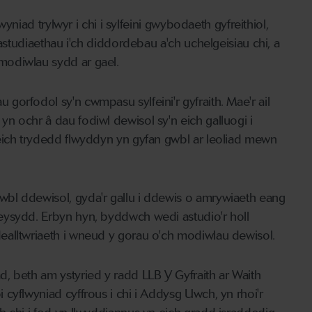
wyniad trylwyr i chi i sylfeini gwybodaeth gyfreithiol,
 astudiaethau i'ch diddordebau a'ch uchelgeisiau chi, a
modiwlau sydd ar gael.
orfodol sy'n cwmpasu sylfeini'r gyfraith. Mae'r ail
n ochr â dau fodiwl dewisol sy'n eich galluogi i
eich trydedd flwyddyn yn gyfan gwbl ar leoliad mewn
bl ddewisol, gyda'r gallu i ddewis o amrywiaeth eang
eysydd. Erbyn hyn, byddwch wedi astudio'r holl
ealltwriaeth i wneud y gorau o'ch modiwlau dewisol.
, beth am ystyried y radd LLB Y Gyfraith ar Waith
cyflwyniad cyffrous i chi i Addysg Uwch, yn rhoi'r