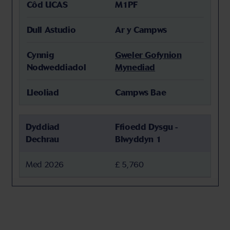
Côd UCAS
M1PF
Dull Astudio
Ar y Campws
Cynnig
Gweler Gofynion
Nodweddiadol
Mynediad
Lleoliad
Campws Bae
Dyddiad
Ffioedd Dysgu -
Dechrau
Blwyddyn 1
Med 2026
£ 5,760