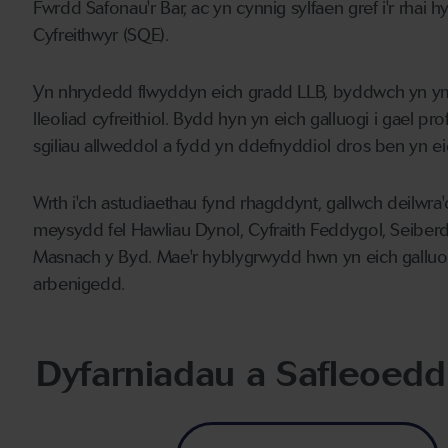
Fwrdd Safonau'r Bar, ac yn cynnig sylfaen gref i'r rha
Cyfreithwyr (SQE).
Yn nhrydedd flwyddyn eich gradd LLB, byddwch yn ym
lleoliad cyfreithiol. Bydd hyn yn eich galluogi i gael pr
sgiliau allweddol a fydd yn ddefnyddiol dros ben yn ei
Wrth i'ch astudiaethau fynd rhagddynt, gallwch deilw
meysydd fel Hawliau Dynol, Cyfraith Feddygol, Seiberd
Masnach y Byd. Mae'r hyblygrwydd hwn yn eich galluog
arbenigedd.
Dyfarniadau a Safleoedd