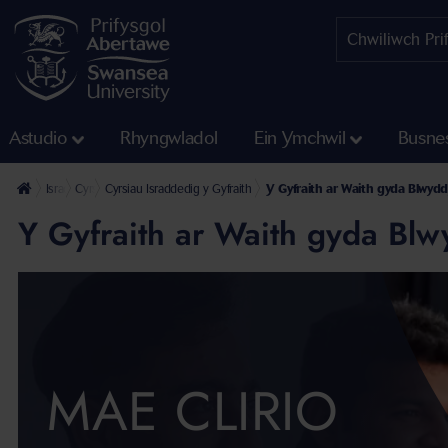
Astudio
Rhyngwladol
Ein Ymchwil
Busne
Israddedig
Cyrsiau Israddedig
Cyrsiau Israddedig y Gyfraith
Y Gyfraith ar Waith gyda Blwydd
Y Gyfraith ar Waith gyda Blw
MAE CLIRIO