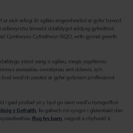
f ar eich arfogi â'r sgiliau angenrheidiol ar gyfer bywyd
 i adlewyrchu tirwedd ddatblygol addysg gyfreithiol,
ad Cymhwyso Cyfreithwyr (SQE), wrth gynnal gwerth
datblygu ystod eang o sgiliau, megis ysgrifennu
 cynnwys asesiadau cwestiynau aml-ddewis, sy'n
bod wedi'ch paratoi ar gyfer gofynion proffesiynol
 i gael profiad yn y byd go iawn wedi'u hymgorffori
linig y Gyfraith
, lle gallwch roi cyngor i gleientiaid dan
 cystadlaethau
ffug lys barn
,
negodi a chyfweld â