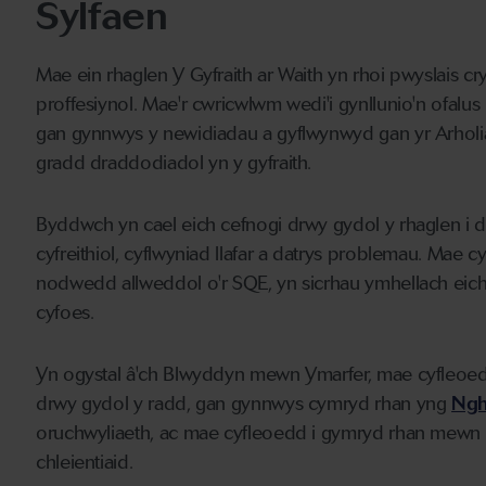
Sylfaen
Mae ein rhaglen Y Gyfraith ar Waith yn rhoi pwyslais cry
proffesiynol. Mae'r cwricwlwm wedi'i gynllunio'n ofalus
gan gynnwys y newidiadau a gyflwynwyd gan yr Arholi
gradd draddodiadol yn y gyfraith.
Byddwch yn cael eich cefnogi drwy gydol y rhaglen i d
cyfreithiol, cyflwyniad llafar a datrys problemau. Mae
nodwedd allweddol o'r SQE, yn sicrhau ymhellach eich 
cyfoes.
Yn ogystal â'ch Blwyddyn mewn Ymarfer, mae cyfleoedd
drwy gydol y radd, gan gynnwys cymryd rhan yng
Ngh
oruchwyliaeth, ac mae cyfleoedd i gymryd rhan mewn
chleientiaid.