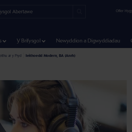
Offer Hyg
s
Y Brifysgol
Newyddion a Digwyddiadau
eithu ar y Pryd
Ieithoedd Modern, BA (Anrh)