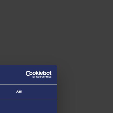
3
5
YN Y DU
YN Y DU
am Brofiad Myfyrwyr
Laith ac Leithydd
The Times and Sunday
Times Good University
The Guardian Univer
Guide 2026
Guide 2026
Am