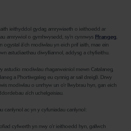
taith ieithyddol gydag amrywiaeth o ieithoedd ar
lefelau amrywiol o gymhwysedd, sy'n cynnwys
Ffrangeg
,
Yn ogystal â'ch modiwlau yn eich prif iaith, mae ein
n astudiaethau diwylliannol, addysg a chyfieithu.
rwy astudio modiwlau rhagarweiniol mewn Catalaneg,
laneg a Phortiwgaleg eu cynnig ar sail dreigl). Drwy
ewis modiwlau o unrhyw un o'r llwybrau hyn, gan eich
iddordebau a'ch uchelgeisiau.
au canlynol ac yn y cyfuniadau canlynol:
ad cyfwerth yn nwy o'r ieithoedd hyn, gallwch