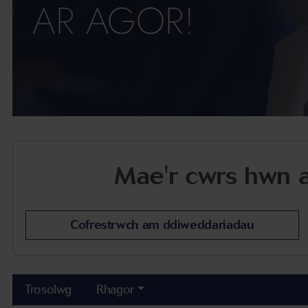
AR AGOR!
Mae'r cwrs hwn ar
Cofrestrwch am ddiweddariadau
Trosolwg
Rhagor