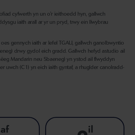
.
ad cyfwerth yn un o'r ieithoedd hyn, gallwch
ddysgu iaith arall ar yr un pryd, trwy ein llwybrau
 oes gennych iaith ar lefel TGAU, gallwch ganolbwyntio
eneg) drwy gydol eich gradd. Gallwch hefyd astudio ail
einëeg Mandarin neu Sbaeneg) yn ystod ail flwyddyn
er uwch (C1) yn eich iaith gyntaf, a rhuglder canolradd-
af
il