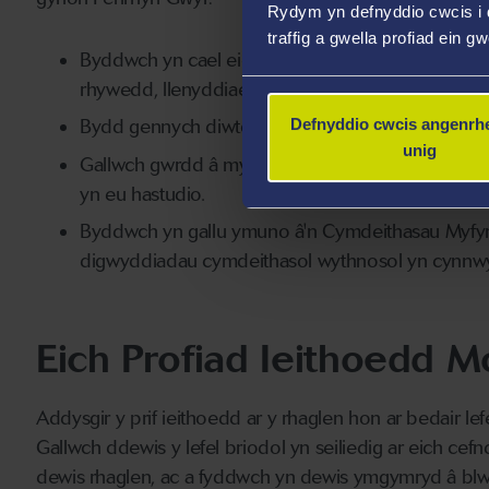
Rydym yn defnyddio cwcis i 
traffig a gwella profiad ein g
Byddwch yn cael eich addysgu gan
arbenigwyr y
rhywedd, llenyddiaeth ganoloesol a modern cynnar
Bydd gennych diwtor personol a fydd yn cynnig u
Defnyddio cwcis angenrhe
unig
Gallwch gwrdd â myfyrwyr cyfnewid mewn caffis ia
yn eu hastudio.
Byddwch yn gallu ymuno â'n Cymdeithasau Myfy
digwyddiadau cymdeithasol wythnosol yn cynnwys
Eich Profiad Ieithoedd 
Addysgir y prif ieithoedd ar y rhaglen hon ar bedair l
Gallwch ddewis y lefel briodol yn seiliedig ar eich cefn
dewis rhaglen, ac a fyddwch yn dewis ymgymryd â 