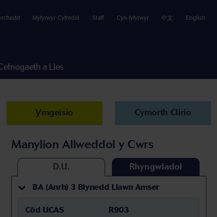
yrchedd
Myfyrwyr Cyfredol
Staff
Cyn-fyfyrwyr
中文
English
Cefnogaeth a Lles
Ymgeisio
Cymorth Clirio
Manylion Allweddol y Cwrs
D.U.
Rhyngwladol
BA (Anrh) 3 Blynedd Llawn Amser
Côd UCAS
R903