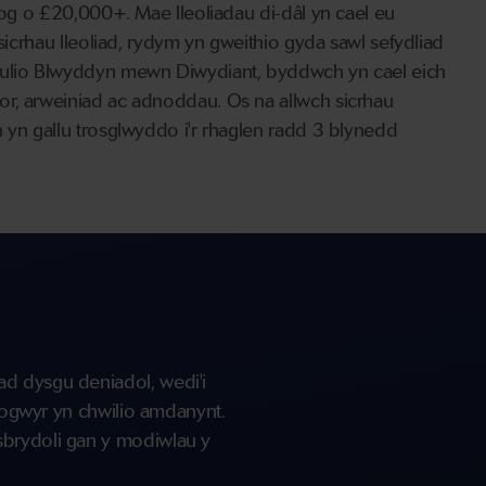
alog o £20,000+. Mae lleoliadau di-dâl yn cael eu
 sicrhau lleoliad, rydym yn gweithio gyda sawl sefydliad
reulio Blwyddyn mewn Diwydiant, byddwch yn cael eich
or, arweiniad ac adnoddau. Os na allwch sicrhau
 yn gallu trosglwyddo i'r rhaglen radd 3 blynedd
ad dysgu deniadol, wedi'i
flogwyr yn chwilio amdanynt.
sbrydoli gan y modiwlau y