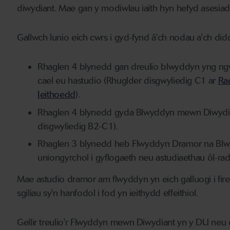
diwydiant. Mae gan y modiwlau iaith hyn hefyd asesiad
Gallwch lunio eich cwrs i gyd-fynd â'ch nodau a'ch di
Rhaglen 4 blynedd gan dreulio blwyddyn yng ngwl
cael eu hastudio (Rhuglder disgwyliedig C1 ar
Rad
Ieithoedd
).
Rhaglen 4 blynedd gyda Blwyddyn mewn Diwydian
disgwyliedig B2-C1).
Rhaglen 3 blynedd heb Flwyddyn Dramor na Blw
uniongyrchol i gyflogaeth neu astudiaethau ôl-ra
Mae astudio dramor am flwyddyn yn eich galluogi i firei
sgiliau sy'n hanfodol i fod yn ieithydd effeithiol.
Gellir treulio'r Flwyddyn mewn Diwydiant yn y DU neu dr