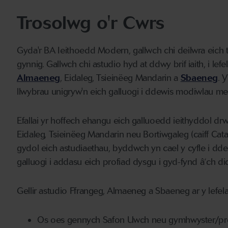
Trosolwg o'r Cwrs
Gyda'r BA Ieithoedd Modern, gallwch chi deilwra eich 
gynnig. Gallwch chi astudio hyd at ddwy brif iaith, i 
Almaeneg
, Eidaleg, Tsieinëeg Mandarin a
Sbaeneg
. 
llwybrau unigryw'n eich galluogi i ddewis modiwlau mew
Efallai yr hoffech ehangu eich galluoedd ieithyddol d
Eidaleg, Tsieinëeg Mandarin neu Bortiwgaleg (caiff Cata
gydol eich astudiaethau, byddwch yn cael y cyfle i dd
galluogi i addasu eich profiad dysgu i gyd-fynd â‘ch d
Gellir astudio Ffrangeg, Almaeneg a Sbaeneg ar y lefel
Os oes gennych Safon Uwch neu gymhwyster/profi