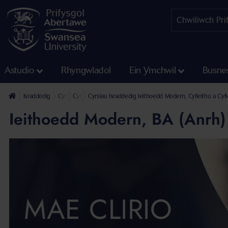
Astudio
Rhyngwladol
Ein Ymchwil
Busne
Israddedig
Cyrsiau Israddedig
Cyrsiau Israddedig Ysgol Diwylliant a Chyfathrebu
Cyrsiau Israddedig Ieithoedd Modern, Cyfieithu a Cyfi
Ieithoedd Modern, BA (Anrh)
MAE CLIRIO