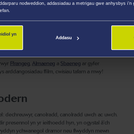
ddarparu nodweddion, addasiadau a metrigau gwe anhysbys i'n g
wefan.
mchwil
sy'n arbenigo mewn ffilm, astudiaethau
, astudiaethau theatr a chyfieithu.
nrhyw gefnogaeth y gall fod ei hangen arnoch.
idiol yn
Addasu
ith wythnosol i sgwrsio yn yr ieithoedd yr ydych
rwyr
Ffrangeg
,
Almaeneg
a
Sbaeneg
ar gyfer
 arddangosiadau ffilm, cwisiau tafarn a mwy!
Modern
efel: dechreuwyr, canolradd, canolradd uwch ac uwch.
dir presennol yn yr ieithoedd hyn, yn ogystal â'ch
blwyddyn ychwanegol dramor neu flwyddyn mewn