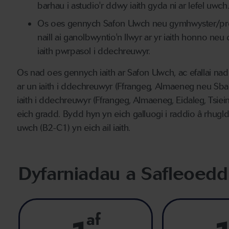
barhau i astudio'r ddwy iaith gyda ni ar lefel uwch
Os oes gennych Safon Uwch neu gymhwyster/profi
naill ai ganolbwyntio'n llwyr ar yr iaith honno neu 
iaith pwrpasol i ddechreuwyr.
Os nad oes gennych iaith ar Safon Uwch, ac efallai nad
ar un iaith i ddechreuwyr (Ffrangeg, Almaeneg neu Sba
iaith i ddechreuwyr (Ffrangeg, Almaeneg, Eidaleg, Tsi
eich gradd. Bydd hyn yn eich galluogi i raddio â rhugld
uwch (B2-C1) yn eich ail iaith.
Dyfarniadau a Safleoedd
af