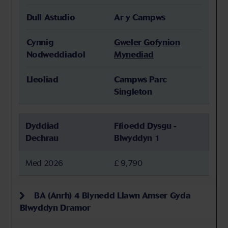
Dull Astudio
Ar y Campws
Cynnig
Gweler Gofynion
Nodweddiadol
Mynediad
Lleoliad
Campws Parc
Singleton
Dyddiad
Ffioedd Dysgu -
Dechrau
Blwyddyn 1
Med 2026
£ 9,790
BA (Anrh) 4 Blynedd Llawn Amser Gyda
Blwyddyn Dramor