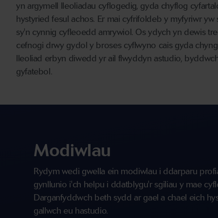
yn argymell lleoliadau cyflogedig, gyda chyflog cyfart
hystyried fesul achos. Er mai cyfrifoldeb y myfyriwr yw
sy'n cynnig cyfleoedd amrywiol. Os ydych yn dewis t
cefnogi drwy gydol y broses cyflwyno cais gyda chyng
lleoliad erbyn diwedd yr ail flwyddyn astudio, byddwch
gyfatebol.
Modiwlau
Rydym wedi gwella ein modiwlau i ddarparu profi
gynllunio i'ch helpu i ddatblygu'r sgiliau y mae cy
Darganfyddwch beth sydd ar gael a chael eich hy
gallwch eu hastudio.