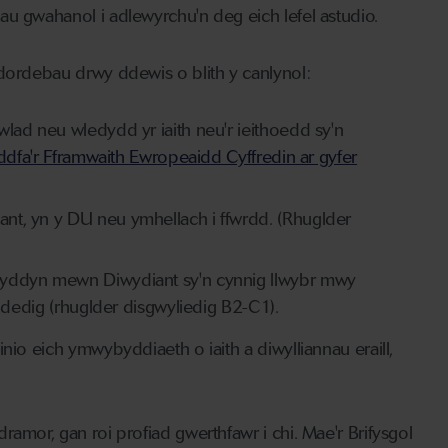
au gwahanol i adlewyrchu'n deg eich lefel astudio.
ddordebau drwy ddewis o blith y canlynol:
ad neu wledydd yr iaith neu'r ieithoedd sy'n
dfa'r Fframwaith Ewropeaidd Cyffredin ar gyfer
t, yn y DU neu ymhellach i ffwrdd. (Rhuglder
yddyn mewn Diwydiant sy'n cynnig llwybr mwy
ddedig (rhuglder disgwyliedig B2-C1).
nio eich ymwybyddiaeth o iaith a diwylliannau eraill,
amor, gan roi profiad gwerthfawr i chi. Mae'r Brifysgol