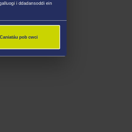
alluogi i ddadansoddi ein
Caniatáu pob cwci