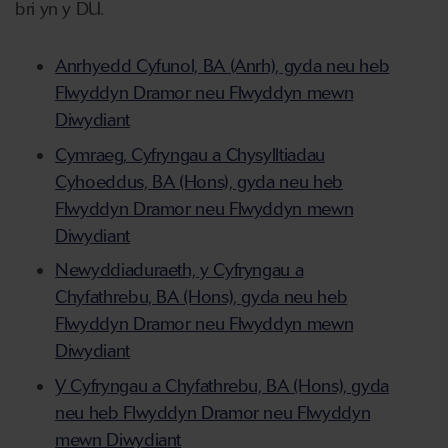
bri yn y DU.
Anrhyedd Cyfunol, BA (Anrh), gyda neu heb
Flwyddyn Dramor neu Flwyddyn mewn
Diwydiant
Cymraeg, Cyfryngau a Chysylltiadau
Cyhoeddus, BA (Hons), gyda neu heb
Flwyddyn Dramor neu Flwyddyn mewn
Diwydiant
Newyddiaduraeth, y Cyfryngau a
Chyfathrebu, BA (Hons), gyda neu heb
Flwyddyn Dramor neu Flwyddyn mewn
Diwydiant
Y Cyfryngau a Chyfathrebu, BA (Hons), gyda
neu heb Flwyddyn Dramor neu Flwyddyn
mewn Diwydiant