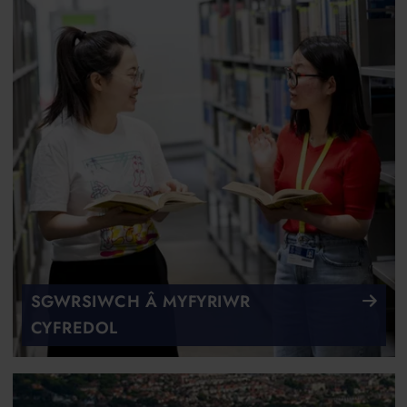
SGWRSIWCH Â MYFYRIWR
CYFREDOL