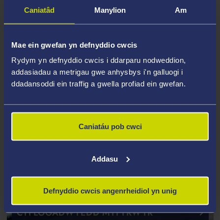
YSGOLORIAETHAU
Caniatâd
Manylion
Am
Mae ein gwefan yn defnyddio cwcis
Rydym yn defnyddio cwcis i ddarparu nodweddion,
addasiadau a metrigau gwe anhysbys i'n galluogi i
ddadansoddi ein traffig a gwella profiad ein gwefan.
Caniatáu pob cwci
Addasu
Defnyddio cwcis angenrheidiol yn unig
CYFLOGADWYEDD MYFYRWYR