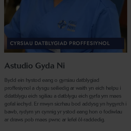
CYRSIAU DATBLYGIAD PROFFESIYNOL
Astudio Gyda Ni
Bydd ein hystod eang o gyrsiau datblygiad
proffesiynol a dysgu seiliedig ar waith yn eich helpu i
ddatblygu eich sgiliau a datblygu eich gyrfa ym maes
gofal iechyd. Er mwyn sicrhau bod addysg yn hygyrch i
bawb, rydym yn cynnig yr ystod eang hon o fodiwlau
ar draws pob maes pwnc ar lefel ôl-raddedig.