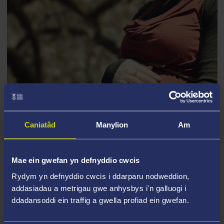
Caniatâd
Manylion
Am
Mae ein gwefan yn defnyddio cwcis
BYDWREIGIAETH
Rydym yn defnyddio cwcis i ddarparu nodweddion,
addasiadau a metrigau gwe anhysbys i'n galluogi i
ddadansoddi ein traffig a gwella profiad ein gwefan.