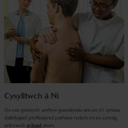
Cysylltwch â Ni
Os oes gennych unrhyw gwestiynau am un o'r cyrsiau
datblygiad proffesiynol parhaus rydym yn eu cynnig,
anfonwch
e-bost
atom.