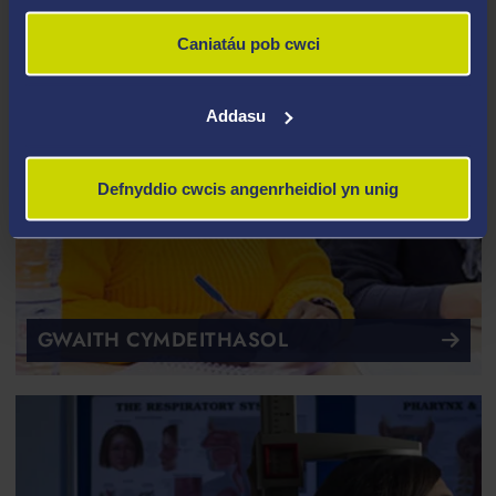
Caniatáu pob cwci
Addasu
Defnyddio cwcis angenrheidiol yn unig
GWAITH CYMDEITHASOL