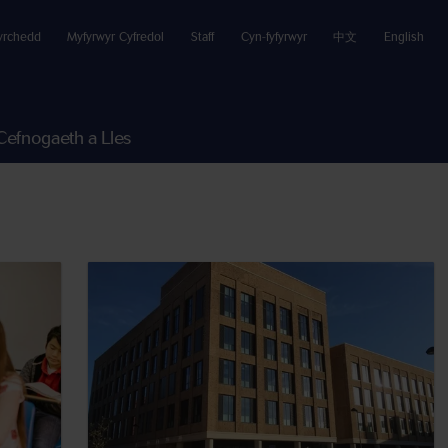
yrchedd
Myfyrwyr Cyfredol
Staff
Cyn-fyfyrwyr
中文
English
Cefnogaeth a Lles