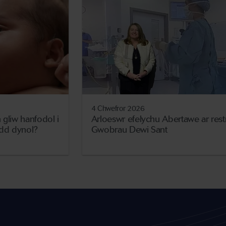
4 Chwefror 2026
 gliw hanfodol i
Arloeswr efelychu Abertawe ar restr
dd dynol?
Gwobrau Dewi Sant