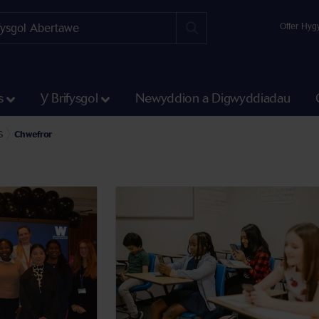
Offer Hyg
s
Y Brifysgol
Newyddion a Digwyddiadau
gwyddiadau
n
6
Chwefror