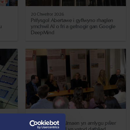
20 Chwefror 2026
Prifysgol Abertawe i gyflwyno rhaglen
u
ymchwil AI o fri a gefnogir gan Google
DeepMind
9 Chwefror 2026
Llysgennad yr Almaen yn amlygu pŵer
n
dysgu ieithoedd yn ystod dathliad