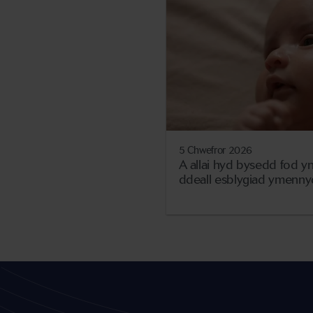
5 Chwefror 2026
A allai hyd bysedd fod yn
ddeall esblygiad ymenny