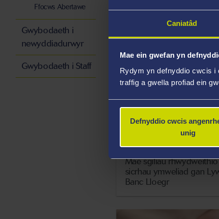
Ffocws Abertawe
ysgolion
Caniatâd
Gwybodaeth i
newyddiadurwyr
Mae ein gwefan yn defnyddi
Gwybodaeth i Staff
Rydym yn defnyddio cwcis i 
traffig a gwella profiad ein g
Defnyddio cwcis angenrhe
unig
9 Chwefror 2026
Mae sgiliau rhwydweithio
sicrhau ymweliad gan Ly
Banc Lloegr