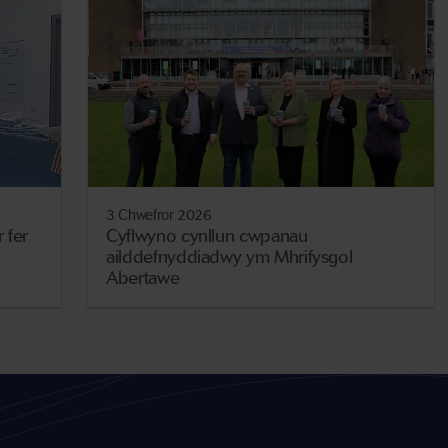
3 Chwefror 2026
 fer
Cyflwyno cynllun cwpanau
ailddefnyddiadwy ym Mhrifysgol
Abertawe