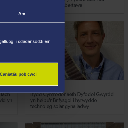
deuddydd yn Abertawe
Am
alluogi i ddadansoddi ein
Caniatáu pob cwci
6 Chwefror 2026
 Bach
Bydd Cymrodoriaeth Dyfodol Gwyrdd
wid yn
yn helpu'r Brifysgol i hyrwyddo
technoleg solar gynaliadwy