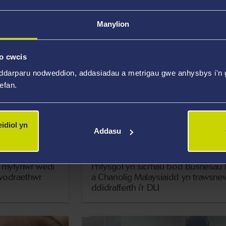
gyflenwi lled-ddargludyddion
Manylion
o cwcis
ddarparu nodweddion, addasiadau a metrigau gwe anhysbys i'n g
wefan.
idiol yn
Addasu
9 Chwefror 2026
 myfyriwr wedi
Prifysgol yn sicrhau bod Busnesau
wodraethwr
a Chanolig Malaysiaidd yn trawsne
ddidrafferth i'r DU