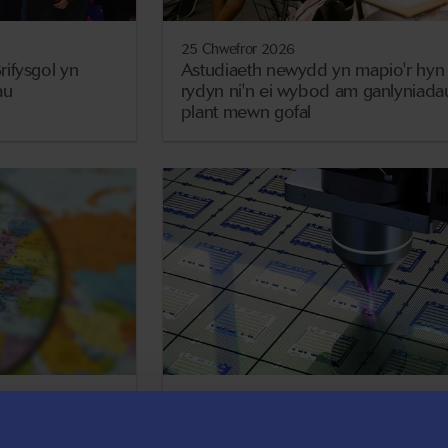
25 Chwefror 2026
ifysgol yn
Astudiaeth newydd yn mapio'r hyn
au
rydyn ni'n ei wybod am ganlyniada
plant mewn gofal
13 Chwefror 2026
u cyllid i roi
Ymchwilwyr helpu i gynnal cryfder
adol mewn
seiberddiogelwch ar draws cadwy