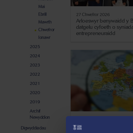
Mai
Ebrill
27 Chwefror 2026
Arloeswyr benywaidd y Br
Mawrth
datgelu cyfoeth o syniad
Chwefror
entrepreneuraidd
Ionawr
2025
2024
2023
2022
2021
2020
2019
Archif
Newyddion
16 Chwefror 2026
Prifysgol Abertawe'n sicrha
Digwyddiadau
hwb i ieithoedd rhyngwl