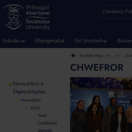
Astudio
Rhyngwladol
Ein Ymchwil
Busne
Swyddfa'r Wasg
Newyddion a Di
Newyddio
202
CHWEFROR
Newyddion a
Digwyddiadau
Newyddion
2026
Awst
Gorffennaf
Mehefin