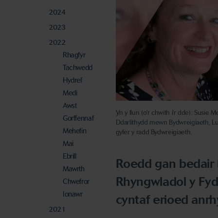
2024
2023
2022
Rhagfyr
Tachwedd
Hydref
Medi
Awst
Yn y llun (o'r chwith i'r dde): Sus
Gorffennaf
Ddarlithydd mewn Bydwreigiaeth, Luc
Mehefin
gyfer y radd Bydwreigiaeth.
Mai
Ebrill
Roedd gan bedair 
Mawrth
Rhyngwladol y Fydw
Chwefror
Ionawr
cyntaf erioed an
2021