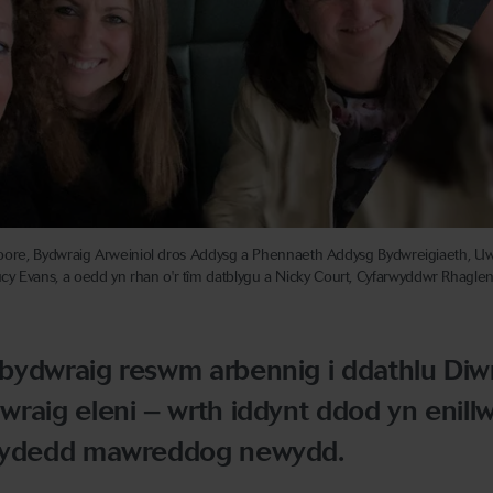
ie Moore, Bydwraig Arweiniol dros Addysg a Phennaeth Addysg Bydwreigiaeth, U
y Evans, a oedd yn rhan o'r tîm datblygu a Nicky Court, Cyfarwyddwr Rhaglen
bydwraig reswm arbennig i ddathlu Di
raig eleni – wrth iddynt ddod yn enill
rhydedd mawreddog newydd.