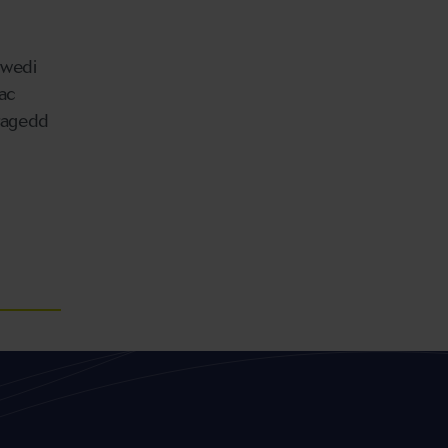
 wedi
 ac
wragedd