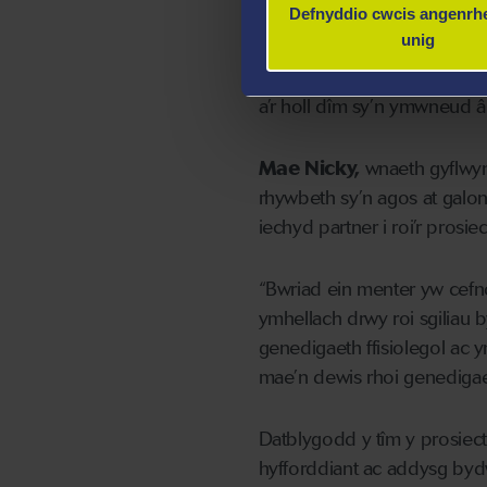
Defnyddio cwcis angenrhe
ffordd yr oedd y bartneriae
unig
bydwreigiaeth ynghyd, ac al
Amlyga manteision cydweith
a’r holl dîm sy’n ymwneud â
Mae Nicky,
wnaeth gyflwyn
rhywbeth sy’n agos at galo
iechyd partner i roi’r prosi
“Bwriad ein menter yw cefn
ymhellach drwy roi sgiliau 
genedigaeth ffisiolegol ac 
mae’n dewis rhoi genediga
Datblygodd y tîm y prosiect
hyfforddiant ac addysg bydw