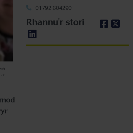
01792 604290
Rhannu'r stori
wch
 ar
wrnod
wyr