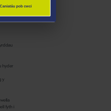
ysg
Caniatáu pob cwci
hwn.
 Nicky
byrddau
u hyder
g y
 wella
l fyth i