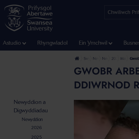
Astudio
Rhyngwladol
Ein Ymchwil
Busne
Swyddfa'r Wasg
Newyddion a Digwyddiadau
Newyddion
2022
Mai
Gwob
GWOBR ARBE
DDIWRNOD 
Newyddion a
Digwyddiadau
Newyddion
2026
2025