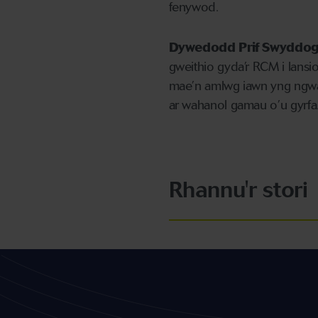
fenywod.
Dywedodd Prif Swyddog 
gweithio gyda’r RCM i lansio
mae’n amlwg iawn yng ngwai
ar wahanol gamau o’u gyrfa
Rhannu'r stori