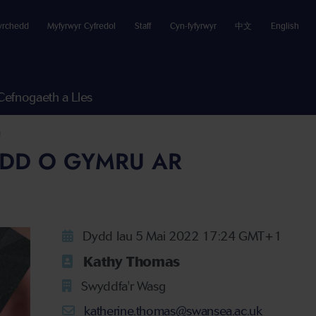
yrchedd
Myfyrwyr Cyfredol
Staff
Cyn-fyfyrwyr
中文
English
Cefnogaeth a Lles
g
DD O GYMRU AR
Dydd Iau 5 Mai 2022 17:24 GMT+1
Kathy Thomas
Swyddfa'r Wasg
katherine.thomas@swansea.ac.uk