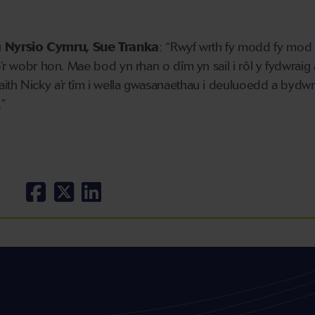
Nyrsio Cymru, Sue Tranka
: “Rwyf wrth fy modd fy mod
’r wobr hon. Mae bod yn rhan o dîm yn sail i rôl y fydwraig
th Nicky a’r tîm i wella gwasanaethau i deuluoedd a byd
.”