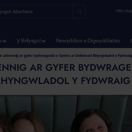
Offer Hyg
s
Y Brifysgol
Newyddion a Digwyddiadau
r arbennig ar gyfer bydwragedd o Gymru ar Ddiwrnod Rhyngwladol y Fydwrai
NNIG AR GYFER BYDWRAGE
RHYNGWLADOL Y FYDWRAIG