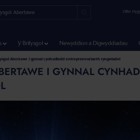
Offer Hyg
s
Y Brifysgol
Newyddion a Digwyddiadau
fysgol Abertawe i gynnal cynhadledd entrepreneuriaeth ryngwladol
ABERTAWE I GYNNAL CYNHA
L