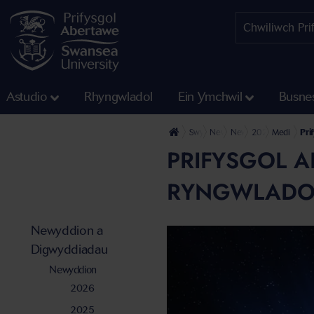
Astudio
Rhyngwladol
Ein Ymchwil
Busne
Swyddfa'r Wasg
Newyddion a Digwyddiadau
Newyddion
2021
Medi
Pri
PRIFYSGOL 
RYNGWLADO
Newyddion a
Digwyddiadau
Newyddion
2026
2025