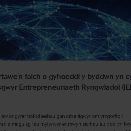
rtawe'n falch o gyhoeddi y byddwn yn c
wyr Entrepreneuriaeth Ryngwladol (IE
llaw ar gyfer trafodaethau gan arbenigwyr am ymgorffori
wm a magu sgiliau myfyrwyr er mwyn sicrhau eu bod yn fw