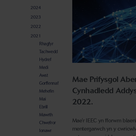
2024
2023
2022
2021
Rhagfyr
Tachwedd
Hydref
Medi
Awst
Mae Prifysgol Abe
Gorffennaf
Cynhadledd Addysg
Mehefin
Mai
2022.
Ebrill
Mawrth
Mae'r IEEC yn fforwm blaen
Chwefror
mentergarwch yn y cwricwl
Ionawr