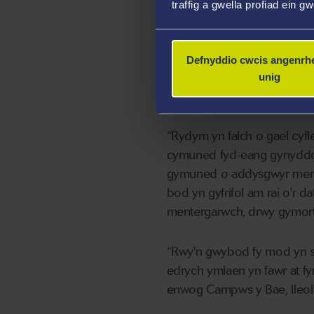
traffig a gwella profiad ein g
rhyngwladol. Bydd yn rhoi 
arferion da ar y llwyfan byd
Defnyddio cwcis angenrhe
Meddai Gareth Trainer, 
unig
Pwyllgor Llywio IEEC20
“Rydym yn falch o gael cyf
cymuned fyd-eang gynyddol 
gymuned o addysgwyr ment
bod yn gyfrifol am rai o'r 
mentergarwch, drwy gymort
“Rwy'n gwybod fy mod yn s
edrych ymlaen yn fawr at f
enwog Campws y Bae, lleolia