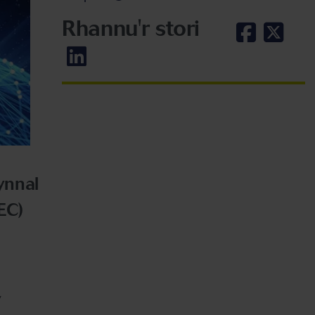
Rhannu'r stori
ynnal
EC)
y