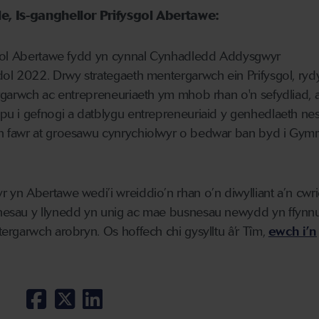
e, Is-ganghellor Prifysgol Abertawe:
sgol Abertawe fydd yn cynnal Cynhadledd Addysgwyr
ol 2022. Drwy strategaeth mentergarwch ein Prifysgol, ry
rgarwch ac entrepreneuriaeth ym mhob rhan o'n sefydliad, 
u i gefnogi a datblygu entrepreneuriaid y genhedlaeth nes
 fawr at groesawu cynrychiolwyr o bedwar ban byd i Gymr
yn Abertawe wedi’i wreiddio’n rhan o’n diwylliant a’n cwr
esau y llynedd yn unig ac mae busnesau newydd yn ffynn
rgarwch arobryn. Os hoffech chi gysylltu â’r Tîm,
ewch i’n