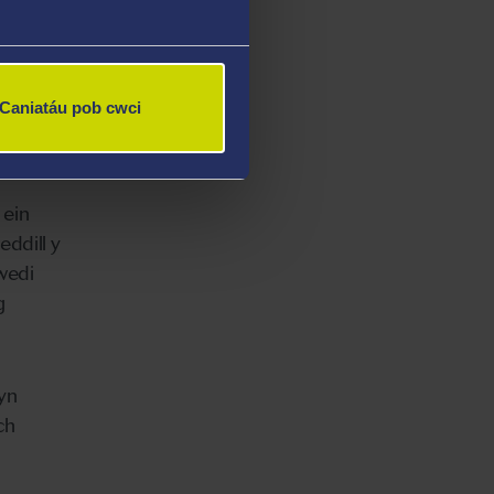
rhannu
Caniatáu pob cwci
 ein
ddill y
wedi
g
yn
ch