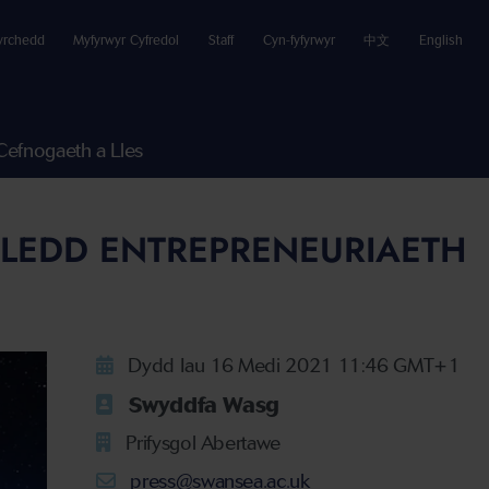
yrchedd
Myfyrwyr Cyfredol
Staff
Cyn-fyfyrwyr
中文
English
Cefnogaeth a Lles
DLEDD ENTREPRENEURIAETH
Dydd Iau 16 Medi 2021 11:46 GMT+1
Swyddfa Wasg
Prifysgol Abertawe
press@swansea.ac.uk