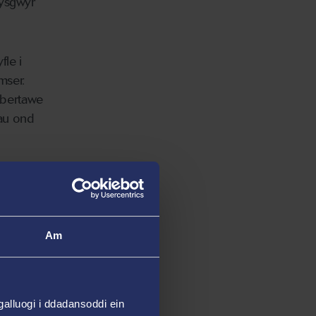
dysgwyr
le i
mser.
Abertawe
rau ond
:
Am
ol am
ysg
.
alluogi i ddadansoddi ein