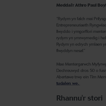
Meddai'r Athro Paul Boyl
“Rydym yn falch mai Prify
Entrepreneuriaeth Ryngwlad
llwyddo i ymgorffori mente
rydym yn ymrwymedig i help
Rydym yn edrych ymlaen yn
flwyddyn nesaf.”
Mae Mentergarwch Myfyrwyr 
Dechreuwyd dros 50 o fusn
Abertawe trwy ein Tîm Mente
tudalen we.
Rhannu'r stori