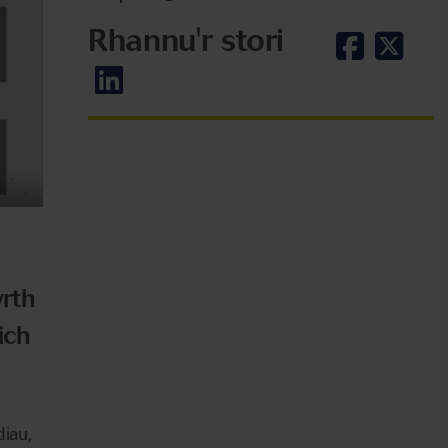
Rhannu'r stori
wrth
ich
iau,