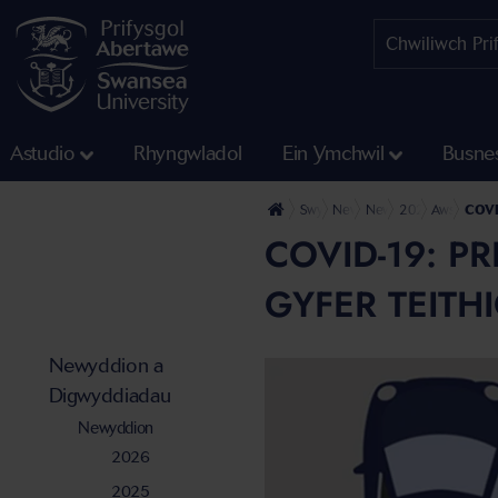
Astudio
Rhyngwladol
Ein Ymchwil
Busne
Swyddfa'r Wasg
Newyddion a Digwyddiadau
Newyddion
2021
Awst
COVID
COVID-19: P
GYFER TEITH
Newyddion a
Digwyddiadau
Newyddion
2026
2025