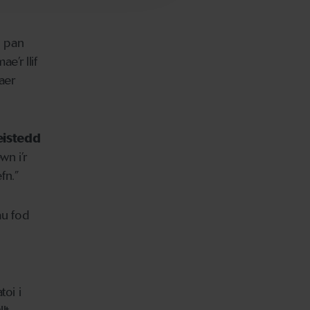
n pan
e’r llif
 aer
eistedd
wn i’r
fn.”
au fod
toi i