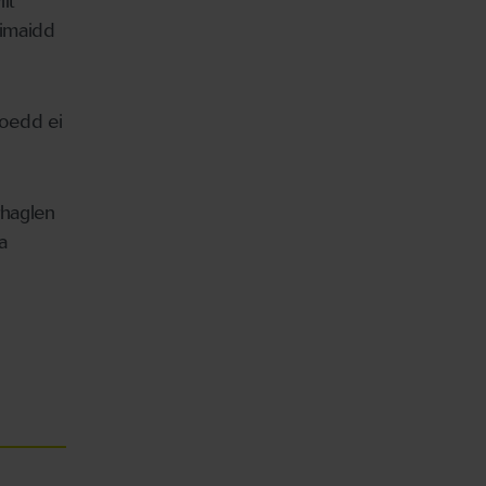
lt
timaidd
oedd ei
rhaglen
a