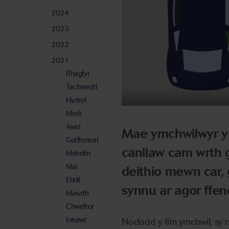
2024
2023
2022
2021
Rhagfyr
Tachwedd
Hydref
Medi
Awst
Mae ymchwilwyr y
Gorffennaf
canllaw cam wrth g
Mehefin
Mai
deithio mewn car,
Ebrill
synnu ar agor ffene
Mawrth
Chwefror
Ionawr
Nododd y tîm ymchwil, sy’n