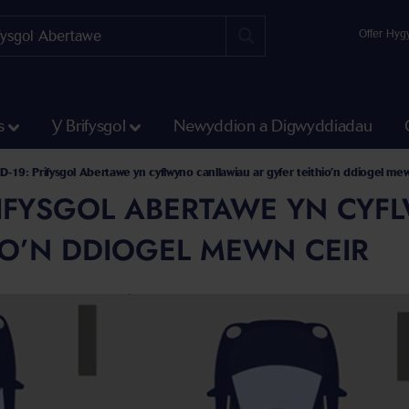
Offer Hyg
s
Y Brifysgol
Newyddion a Digwyddiadau
-19: Prifysgol Abertawe yn cyflwyno canllawiau ar gyfer teithio’n ddiogel me
RIFYSGOL ABERTAWE YN CY
IO’N DDIOGEL MEWN CEIR