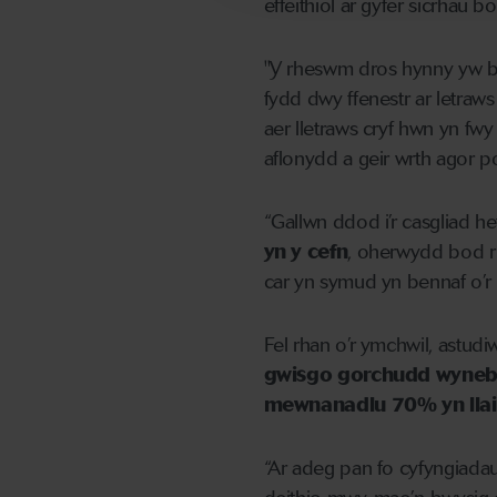
effeithiol ar gyfer sicrhau 
"Y rheswm dros hynny yw bod 
fydd dwy ffenestr ar letraws 
aer lletraws cryf hwn yn fwy e
aflonydd a geir wrth agor po
“Gallwn ddod i’r casgliad h
yn y cefn
, oherwydd bod rha
car yn symud yn bennaf o’r b
Fel rhan o’r ymchwil, astu
gwisgo gorchudd wyneb yn
mewnanadlu 70% yn llai o
“Ar adeg pan fo cyfyngiadau’