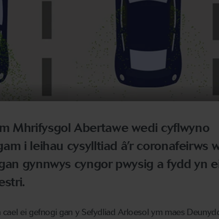
m Mhrifysgol Abertawe wedi cyflwyno
am i leihau cysylltiad â’r coronafeirws 
 gan gynnwys cyngor pwysig a fydd yn e
stri.
 cael ei gefnogi gan y Sefydliad Arloesol ym maes Deunydd