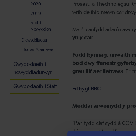
Prosesu a Thechnolegau Rh
2020
wrth deithio mewn car drwy
2019
Archif
Mae’r canfyddiadau’n awg
Newyddion
yn y car.
Digwyddiadau
Ffocws Abertawe
Fodd bynnag, unwaith ma
bod dwy ffenestr gyferbyn
Gwybodaeth i
greu llif aer lletraws
. Er e
newyddiadurwyr
Gwybodaeth i Staff
Erthygl BBC
Meddai arweinydd y pros
“Pan fydd claf sydd â COVID-
diferynnau. Mae diferynnau 