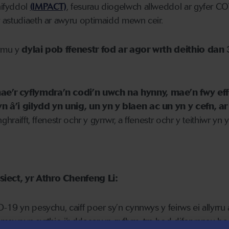
ifyddol
(IMPACT)
, fesurau diogelwch allweddol ar gyfer C
 astudiaeth ar awyru optimaidd mewn ceir.
rymu y
dylai pob ffenestr fod ar agor wrth deithio da
e’r cyflymdra’n codi’n uwch na hynny, mae’n fwy effe
 â’i gilydd yn unig, un yn y blaen ac un yn y cefn, ar
nghraifft, ffenestr ochr y gyrrwr, a ffenestr ochr y teithiwr yn y
iect, yr Athro Chenfeng Li:
19 yn pesychu, caiff poer sy’n cynnwys y feirws ei allyrru a
mawr yn syrthio i’r ddaear yn gyflym, tra bod diferynnau ba