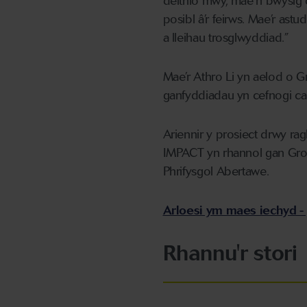
deithio mwy, mae’n bwysig 
posibl â’r feirws. Mae’r as
a lleihau trosglwyddiad.”
Mae’r Athro Li yn aelod o
ganfyddiadau yn cefnogi can
Ariennir y prosiect drwy ra
IMPACT yn rhannol gan Gro
Phrifysgol Abertawe.
Arloesi ym maes iechyd 
Rhannu'r stori