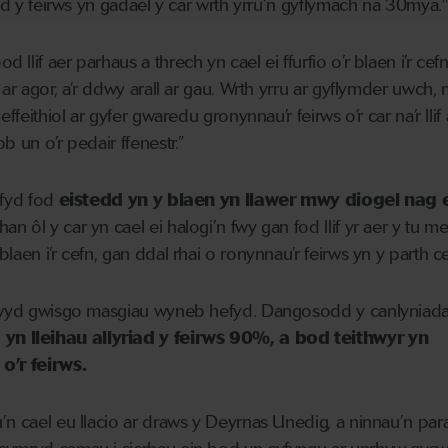
bod y feirws yn gadael y car wrth yrru’n gyflymach na 30mya."
llif aer parhaus a threch yn cael ei ffurfio o’r blaen i’r cef
ar agor, a’r ddwy arall ar gau. Wrth yrru ar gyflymder uwch, ma
ffeithiol ar gyfer gwaredu gronynnau’r feirws o’r car na’r llif
b un o’r pedair ffenestr.”
efyd fod
eistedd yn y blaen yn llawer mwy diogel nag 
n ôl y car yn cael ei halogi’n fwy gan fod llif yr aer y tu me
laen i’r cefn, gan ddal rhai o ronynnau’r feirws yn y parth ce
diwyd gwisgo masgiau wyneb hefyd. Dangosodd y canlyniad
 lleihau allyriad y feirws 90%, a bod teithwyr yn
’r feirws.
n cael eu llacio ar draws y Deyrnas Unedig, a ninnau’n para