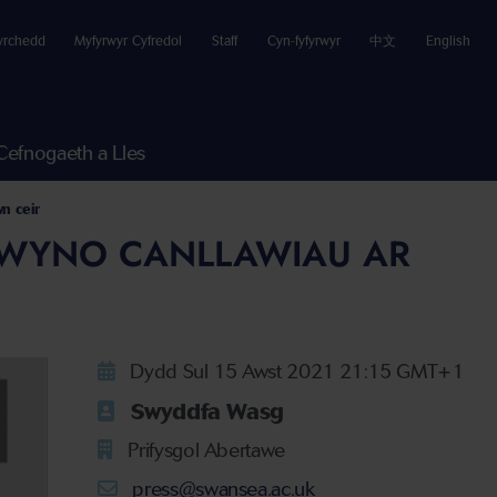
yrchedd
Myfyrwyr Cyfredol
Staff
Cyn-fyfyrwyr
中文
English
Cefnogaeth a Lles
wn ceir
FLWYNO CANLLAWIAU AR
Dydd Sul 15 Awst 2021 21:15 GMT+1
Swyddfa Wasg
Prifysgol Abertawe
press@swansea.ac.uk