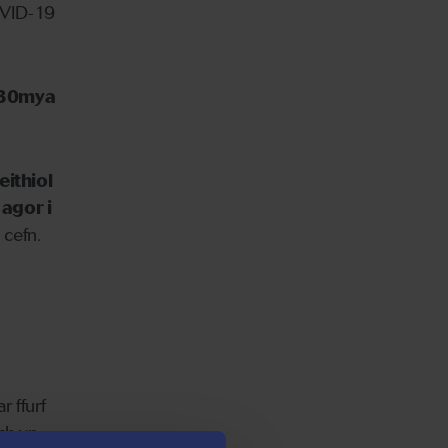
OVID-19
n 30mya
ithiol
 agor i
 cefn.
r ffurf
ch yn