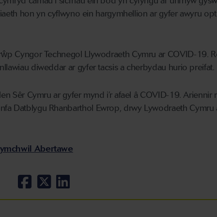
cymryd camau i sicrhau ein bod yn cyfyngu ar unrhyw gyswl
tudiaeth hon yn cyflwyno ein hargymhellion ar gyfer awyru op
 Grŵp Cyngor Technegol Llywodraeth Cymru ar COVID-19. R
llawiau diweddar ar gyfer tacsis a cherbydau hurio preifat.
glen Sêr Cymru ar gyfer mynd i’r afael â COVID-19. Ariennir 
nfa Datblygu Rhanbarthol Ewrop, drwy Lywodraeth Cymru 
- ymchwil Abertawe