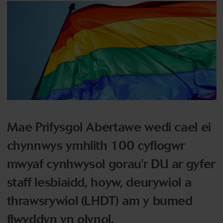
Mae Prifysgol Abertawe wedi cael ei
chynnwys ymhlith 100 cyflogwr
mwyaf cynhwysol gorau'r DU ar gyfer
staff lesbiaidd, hoyw, deurywiol a
thrawsrywiol (LHDT) am y bumed
flwyddyn yn olynol.