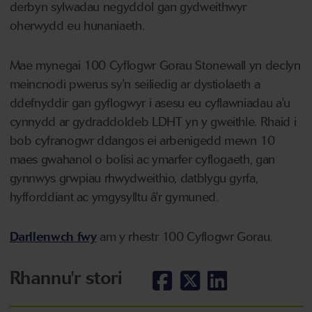
derbyn sylwadau negyddol gan gydweithwyr
oherwydd eu hunaniaeth.
Mae mynegai 100 Cyflogwr Gorau Stonewall yn declyn
meincnodi pwerus sy'n seiliedig ar dystiolaeth a
ddefnyddir gan gyflogwyr i asesu eu cyflawniadau a'u
cynnydd ar gydraddoldeb LDHT yn y gweithle. Rhaid i
bob cyfranogwr ddangos ei arbenigedd mewn 10
maes gwahanol o bolisi ac ymarfer cyflogaeth, gan
gynnwys grwpiau rhwydweithio, datblygu gyrfa,
hyfforddiant ac ymgysylltu â'r gymuned.
Darllenwch fwy
am y rhestr 100 Cyflogwr Gorau.
Rhannu'r stori