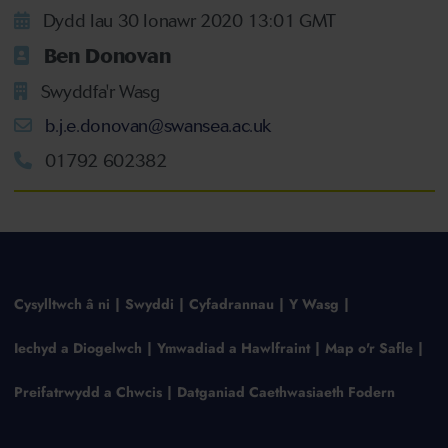
Dydd Iau 30 Ionawr 2020 13:01 GMT
Ben Donovan
Swyddfa'r Wasg
b.j.e.donovan@swansea.ac.uk
01792 602382
Cysylltwch â ni
Swyddi
Cyfadrannau
Y Wasg
Iechyd a Diogelwch
Ymwadiad a Hawlfraint
Map o'r Safle
Preifatrwydd a Chwcis
Datganiad Caethwasiaeth Fodern