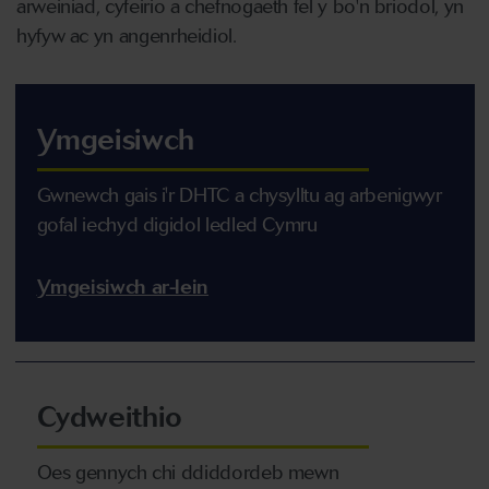
arweiniad, cyfeirio a chefnogaeth fel y bo'n briodol, yn
hyfyw ac yn angenrheidiol.
Ymgeisiwch
Gwnewch gais i'r DHTC a chysylltu ag arbenigwyr
gofal iechyd digidol ledled Cymru
Ymgeisiwch ar-lein
Cydweithio
Oes gennych chi ddiddordeb mewn