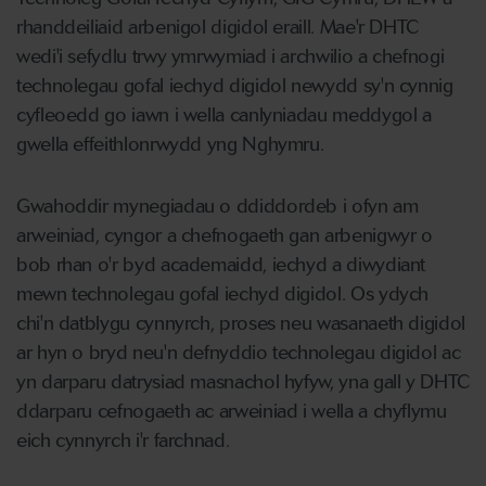
rhanddeiliaid arbenigol digidol eraill. Mae'r DHTC
wedi'i sefydlu trwy ymrwymiad i archwilio a chefnogi
technolegau gofal iechyd digidol newydd sy'n cynnig
cyfleoedd go iawn i wella canlyniadau meddygol a
gwella effeithlonrwydd yng Nghymru.
Gwahoddir mynegiadau o ddiddordeb i ofyn am
arweiniad, cyngor a chefnogaeth gan arbenigwyr o
bob rhan o'r byd academaidd, iechyd a diwydiant
mewn technolegau gofal iechyd digidol. Os ydych
chi'n datblygu cynnyrch, proses neu wasanaeth digidol
ar hyn o bryd neu'n defnyddio technolegau digidol ac
yn darparu datrysiad masnachol hyfyw, yna gall y DHTC
ddarparu cefnogaeth ac arweiniad i wella a chyflymu
eich cynnyrch i'r farchnad.