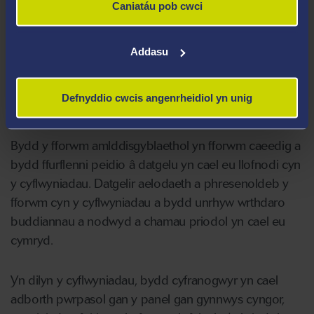
Caniatáu pob cwci
Rhaid i'r ymgeisydd allu mynegi'r angen
iechyd a galw'r farchnad
Addasu
Rhaid i'r ymgeisydd amlinellu'r rhwystrau a'r
heriau y maent yn ceisio eu goresgyn
Gall heriau fod yn dechnegol neu'n
Defnyddio cwcis angenrheidiol yn unig
fasnachol.
Bydd y fforwm amlddisgyblaethol yn fforwm caeedig a
bydd ffurflenni peidio â datgelu yn cael eu llofnodi cyn
y cyflwyniadau. Datgelir aelodaeth a phresenoldeb y
fforwm cyn y cyflwyniadau a bydd unrhyw wrthdaro
buddiannau a nodwyd a chamau priodol yn cael eu
cymryd.
Yn dilyn y cyflwyniadau, bydd cyfranogwyr yn cael
adborth pwrpasol gan y panel gan gynnwys cyngor,