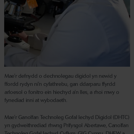
Mae'r defnydd o dechnolegau digidol yn newid y
ffordd rydyn ni'n cyfathrebu, gan ddarparu ffyrdd
arloesol o fonitro ein hiechyd a'n lles, a rhoi mwy o
fynediad inni at wybodaeth.
Mae'r Ganolfan Technoleg Gofal Iechyd Digidol (DHTC)
yn gydweithrediad rhwng Prifysgol Abertawe, Canolfan
Technoleg Gofal Iechyd Cyflym, GIG Cymru, DHEW a