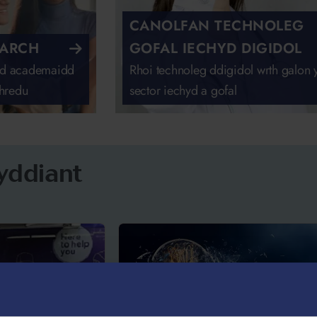
CANOLFAN TECHNOLEG
 ARCH
GOFAL IECHYD DIGIDOL
byd academaidd
Rhoi technoleg ddigidol wrth galon 
hredu
sector iechyd a gofal
yddiant