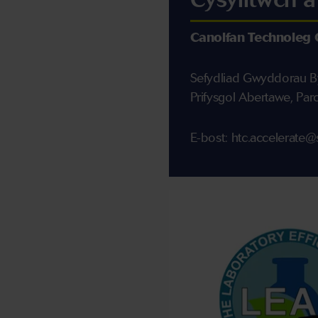
Canolfan Technoleg 
Sefydliad Gwyddorau 
Prifysgol Abertawe, Pa
E-bost: htc.accelerate