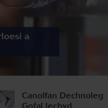
rloesi a
Canolfan Dechnoleg
Gofal Iechyd