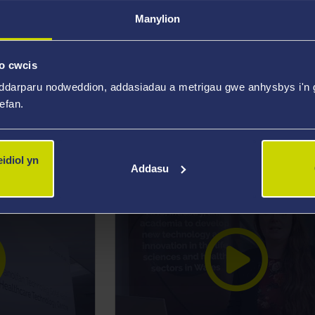
Manylion
artref am
Cydweithio rhanbarthol yn dychwe
o cwcis
diagnosis a
gyflymu ar draws sectorau iechyd 
ddarparu nodweddion, addasiadau a metrigau gwe anhysbys i'n g
gofal yn Ne Orllewin Cymru
wefan.
idiol yn
Addasu