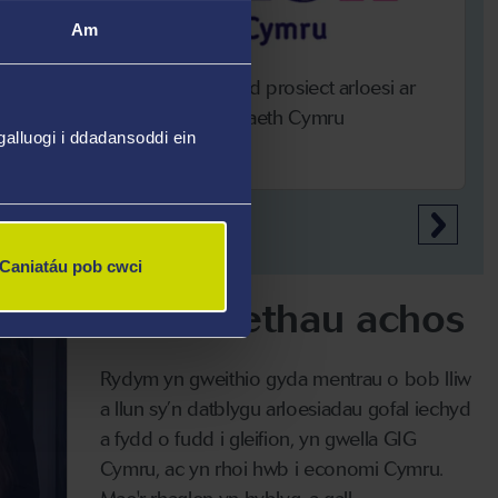
Am
lyd i
£250,000 o gyllid prosiect arloesi ar
a
gael gan Lywodraeth Cymru
alluogi i ddadansoddi ein
Caniatáu pob cwci
Astudiaethau achos
Rydym yn gweithio gyda mentrau o bob lliw
a llun sy’n datblygu arloesiadau gofal iechyd
a fydd o fudd i gleifion, yn gwella GIG
Cymru, ac yn rhoi hwb i economi Cymru.