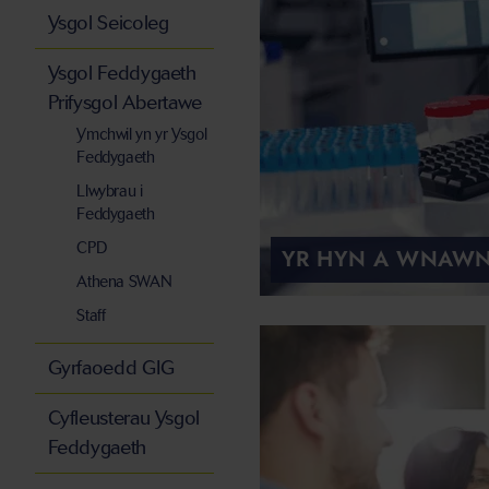
Ysgol Seicoleg
Ysgol Feddygaeth
Prifysgol Abertawe
Ymchwil yn yr Ysgol
Feddygaeth
Llwybrau i
Feddygaeth
CPD
YR HYN A WNAW
Athena SWAN
Staff
Gyrfaoedd GIG
Cyfleusterau Ysgol
Feddygaeth