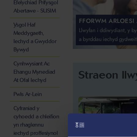
Efelychiad Prifysgol
Abertawe - SUSIM
FFORWM ARLOESI
Ysgol Haf
Llwyfan i ddiwydiant, y 
Meddygaeth,
a byrddau iechyd gydweit
Iechyd a Gwyddor
Bywyd
Cynhwysiant Ac
Straeon llw
Ehangu Mynediad
At Ofal Iechyd
Pwls Ar-Lein
Cyfraniad y
cyhoedd a chleifion
yn rhaglennu
iechyd proffesiynol