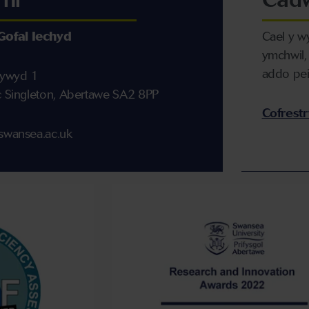
Gofal Iechyd
Cael y w
ymchwil,
addo pei
Bywyd 1
rc Singleton, Abertawe SA2 8PP
Cofrestr
@swansea.ac.uk