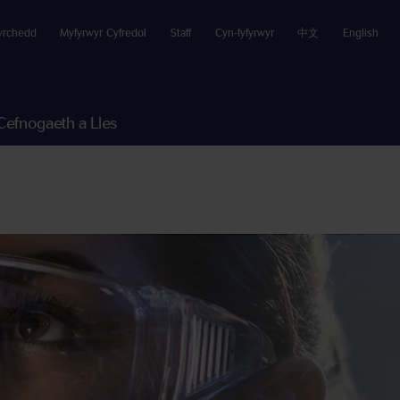
yrchedd
Myfyrwyr Cyfredol
Staff
Cyn-fyfyrwyr
中文
English
Cefnogaeth a Lles