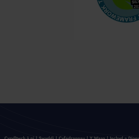
Cysylltwch â ni
Swyddi
Cyfadrannau
Y Wasg
Iechyd a Diog