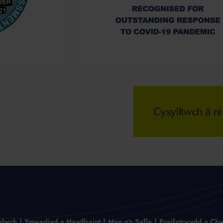
Cysylltwch â n
elwch
Ymwadiad a Hawlfraint
Map o'r Safle
Preifatrwydd a Chw