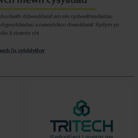
ybodaeth ddiweddaraf am ein cydweithrediadau
 digwyddiadau a newyddion diweddaraf. Rydym yn
dio â sbamio chi
wch i'n cylchlythyr