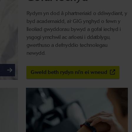
Rydym yn dod â phartneriaid o ddiwydiant, y
byd academaidd, a’r GIG ynghyd o fewn y
lleoliad gwyddorau bywyd a gofal iechyd i
ysgogi ymchwil ac arloesi i ddatblygu,
gwerthuso a defnyddio technolegau
newydd.
Gweld beth rydyn ni'n ei wneud