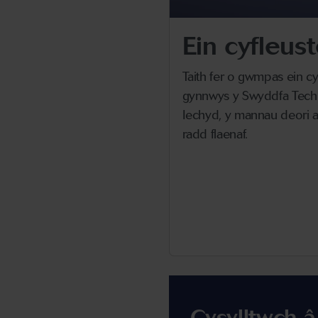
Ein cyfleus
Taith fer o gwmpas ein cy
gynnwys y Swyddfa Tech
Iechyd, y mannau deori a
radd flaenaf.
Cysylltwch â