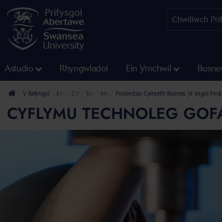
Astudio
Rhyngwladol
Ein Ymchwil
Busne
Y Brifysgol
Ein Cyfadrannau
Cyfadran Meddygaeth, Iechyd a Gwyddor Bywyd
Ysgol Feddygaeth Prifysgol Abertawe
Mentergarwch Ac Arloesi Yn Yr Ysgol Feddyga
Prosiectau Cymorth Busnes Yr Ysgol Fed
CYFLYMU TECHNOLEG GOFA