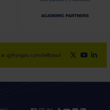
i ar gyfryngau cymdeithasol
cis