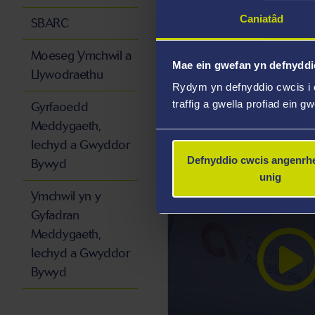
Caniatâd
SBARC
Bydd sgrinio pobl ddig
Moeseg Ymchwil a
Mae ein gwefan yn defnyddi
hepatitis C yn cyflymu 
Llywodraethu
Rydym yn defnyddio cwcis i 
thriniaeth ac
traffig a gwella profiad ein g
Gyrfaoedd
Meddygaeth,
Iechyd a Gwyddor
Defnyddio cwcis angenrhe
Bywyd
unig
Ymchwil yn y
Gyfadran
Meddygaeth,
Iechyd a Gwyddor
Bywyd