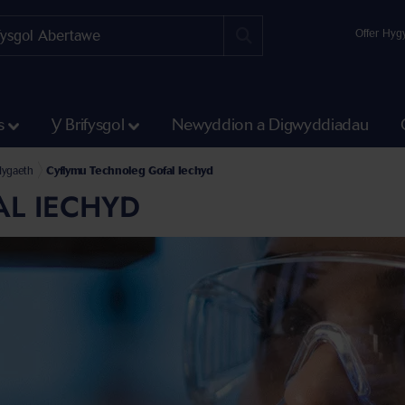
Offer Hyg
s
Y Brifysgol
Newyddion a Digwyddiadau
eth
dygaeth
Cyflymu Technoleg Gofal Iechyd
L IECHYD