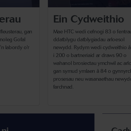
terau
Ein Cydweithio
fleusterau, gan
Mae HTC wedi cefnogi 83 o fentrau
noleg Gofal
ddatblygu datblygiadau arloesol
'n labordy o'r
newydd. Rydym wedi cydweithio â
i 200 o bartneriaid ar draws 90 o
wahanol brosiectau ymchwil ac arlo
gan symud ymlaen â 84 o gynnyrc
prosesau neu wasanaethau newydd 
farchnad.
 ni
Cadw