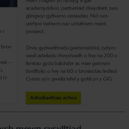
Mae'r rhaglen yn hyblyg, a gall
academyddion, partneriaid diwydiant, neu
glinigwyr gyflwyno ceisiadau. Nid oes
unrhyw isafswm nac uchafswm maint
 i
prosiect.
 bron
Drwy gydweithredu gwirioneddol, rydym
wedi adeiladu rhwydwaith o fwy na 200 o
esi –
fentrau gyda balchder ac mae gennym
h,
bortffolio o fwy na 60 o brosiectau ledled
i'r
Cymru sy’n gwella lefel y gofal yn y GIG.
Astudiaethau achos
ch mewn cysylltiad