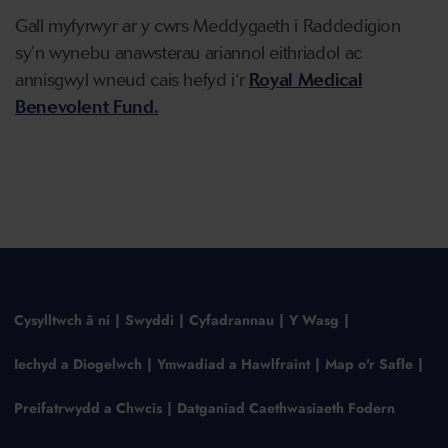
Gall myfyrwyr ar y cwrs Meddygaeth i Raddedigion
sy’n wynebu anawsterau ariannol eithriadol ac
annisgwyl wneud cais hefyd i‘r
Royal Medical
Benevolent Fund.
Cysylltwch â ni
Swyddi
Cyfadrannau
Y Wasg
Iechyd a Diogelwch
Ymwadiad a Hawlfraint
Map o'r Safle
Preifatrwydd a Chwcis
Datganiad Caethwasiaeth Fodern