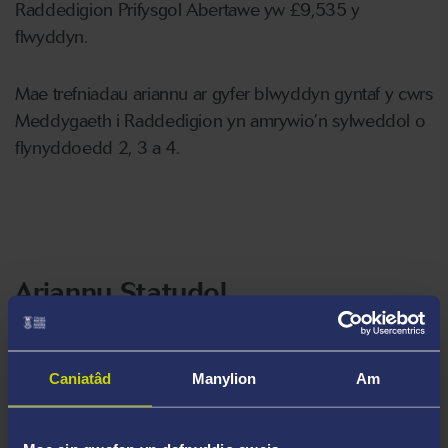
Raddedigion Prifysgol Abertawe yw £9,535 y
flwyddyn.
Mae trefniadau ariannu ar gyfer blwyddyn gyntaf y cwrs
Meddygaeth i Raddedigion yn amrywio’n sylweddol o
flynyddoedd 2, 3 a 4.
Ariannu Statudol
Myfyrwyr sy’n byw yng Nghymru
Caniatâd
Manylion
Am
Myfyrwyr sy’n byw yn Lloegr