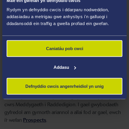
Mae ein gwefan yn defnyddio cwcis
Rydym yn defnyddio cwcis i ddarparu nodweddion,
addasiadau a metrigau gwe anhysbys i'n galluogi i
Myfywyr yr Alban A Gogledd Lwerddon
ddadansoddi ein traffig a gwella profiad ein gwefan.
Caniatáu pob cwci
Myfywyr Rhyngladol ar UE
Addasu
CYFLEOEDD CYLLIDO ERAILL
Defnyddio cwcis angenrheidiol yn unig
Mae sefydliadau eraill yn cynnig cymorth i fyfyrwyr ar y
cwrs Meddygaeth i Raddedigion. I gael gwybodaeth
gyfredol am gymorth ariannol a allai fod ar gael, ewch
i’r wefan
Prospects
.