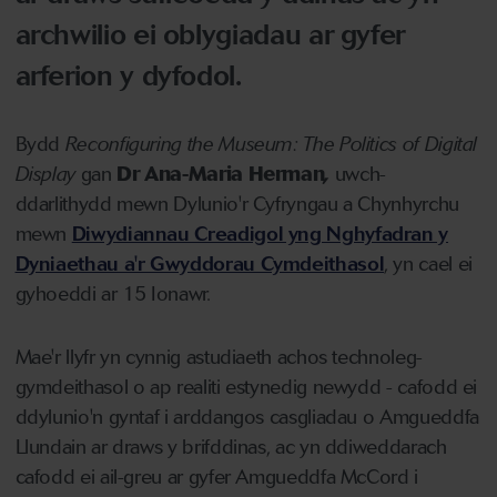
archwilio ei oblygiadau ar gyfer
arferion y dyfodol.
Bydd
Reconfiguring the Museum: The Politics of Digital
Display
gan
Dr Ana-Maria Herman
,
uwch-
ddarlithydd mewn Dylunio'r Cyfryngau a Chynhyrchu
mewn
Diwydiannau Creadigol yng Nghyfadran y
Dyniaethau a'r Gwyddorau Cymdeithasol
, yn cael ei
gyhoeddi ar 15 Ionawr.
Mae'r llyfr yn cynnig astudiaeth achos technoleg-
gymdeithasol o ap realiti estynedig newydd - cafodd ei
ddylunio'n gyntaf i arddangos casgliadau o Amgueddfa
Llundain ar draws y brifddinas, ac yn ddiweddarach
cafodd ei ail-greu ar gyfer Amgueddfa McCord i