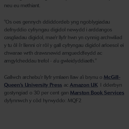
neu eu methiant.
"Os oes gennych ddiddordeb yng ngoblygiadau
defnyddio cyfryngau digidol newydd i arddangos
casgliadau digidol, mae'r llyfr hwn yn cynnig archwiliad
y tu ôl i'r llenni o’r rôl y gall cyfryngau digidol arloesol ei
chwarae wrth drawsnewid amgueddfeydd ac
amgylcheddau trefol - a'u gwleidyddiaeth."
Gallwch archebu'r llyfr ymlaen llaw a'i brynu o
McGill-
Queen’s University Press
ac
Amazon UK
I dderbyn
gostyngiad o 30 per cent gan
Marston Book Services
dyfynnwch y côd hyrwyddo: MQF2