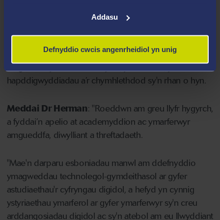
Addasu
Drwy ystyried y 'cymdeithasol' a'r 'technegol' gyda'i
gilydd, mae'r llyfr hefyd yn cyfleu natur arbrofol
Defnyddio cwcis angenrheidiol yn unig
cyflwyno technolegau cyfryngau digidol newydd i
amgueddfeydd a'r ansicrwydd, yr aflerwch, yr
hapddigwyddiadau a’r chymhlethdod sy'n rhan o hyn.
Meddai Dr Herman
: "Roeddwn am greu llyfr hygyrch,
a fyddai’n apelio at academyddion ac ymarferwyr
amgueddfa, diwylliant a threftadaeth.
"Mae'n darparu esboniadau manwl am ddefnyddio
ymagweddau technolegol-gymdeithasol ar gyfer
astudiaethau'r cyfryngau digidol, a hefyd yn cynnig
ystyriaethau ymarferol ar gyfer ymarferwyr sy'n creu
arddangosiadau digidol ac sy'n atebol am eu llwyddiant