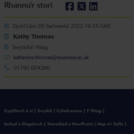
Rhannu'r stori
Dydd Llun 28 Tachwedd 2022 16:35 GMT
Kathy Thomas
Swyddfa'r Wasg
katherine.thomas@swansea.ac.uk
01792 604290
Cysylltwch â ni
Swyddi
Cyfadrannau
Y Wasg
Iechyd a Diogelwch
Ymwadiad a Hawlfraint
Map o'r Safle