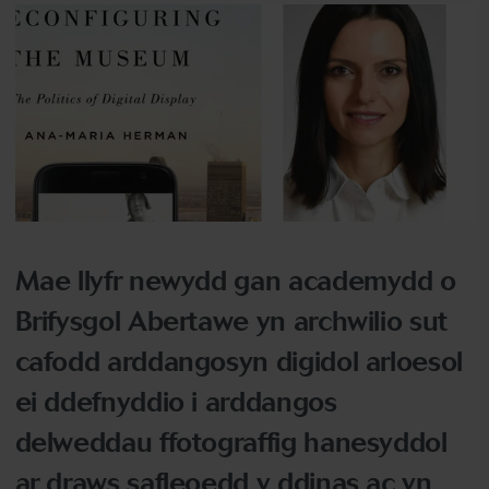
Mae llyfr newydd gan academydd o
Brifysgol Abertawe yn archwilio sut
cafodd arddangosyn digidol arloesol
ei ddefnyddio i arddangos
delweddau ffotograffig hanesyddol
ar draws safleoedd y ddinas ac yn