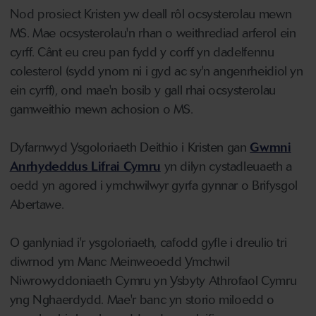
Nod prosiect Kristen yw deall rôl ocsysterolau mewn
MS. Mae ocsysterolau'n rhan o weithrediad arferol ein
cyrff. Cânt eu creu pan fydd y corff yn dadelfennu
colesterol (sydd ynom ni i gyd ac sy'n angenrheidiol yn
ein cyrff), ond mae'n bosib y gall rhai ocsysterolau
gamweithio mewn achosion o MS.
Dyfarnwyd Ysgoloriaeth Deithio i Kristen gan
Gwmni
Anrhydeddus Lifrai Cymru
yn dilyn cystadleuaeth a
oedd yn agored i ymchwilwyr gyrfa gynnar o Brifysgol
Abertawe.
O ganlyniad i'r ysgoloriaeth, cafodd gyfle i dreulio tri
diwrnod ym Manc Meinweoedd Ymchwil
Niwrowyddoniaeth Cymru yn Ysbyty Athrofaol Cymru
yng Nghaerdydd. Mae'r banc yn storio miloedd o