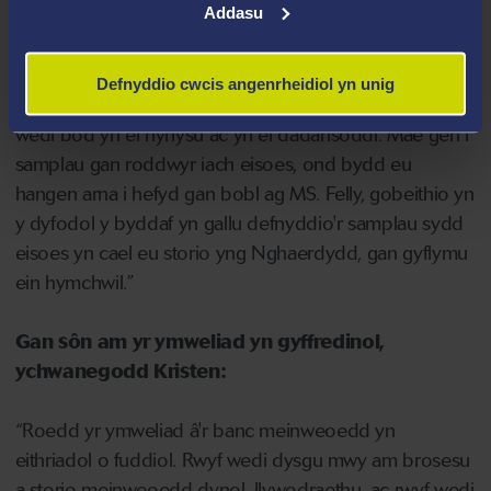
Addasu
fod ar gael i mi.
Yn ogystal, dysgais i fod y banc meinweoedd yn
Defnyddio cwcis angenrheidiol yn unig
cynnwys stoc o fath penodol o gell waed wen rwyf
wedi bod yn ei hynysu ac yn ei dadansoddi. Mae gen i
samplau gan roddwyr iach eisoes, ond bydd eu
hangen arna i hefyd gan bobl ag MS. Felly, gobeithio yn
y dyfodol y byddaf yn gallu defnyddio'r samplau sydd
eisoes yn cael eu storio yng Nghaerdydd, gan gyflymu
ein hymchwil.”
Gan sôn am yr ymweliad yn gyffredinol,
ychwanegodd Kristen:
“Roedd yr ymweliad â'r banc meinweoedd yn
eithriadol o fuddiol. Rwyf wedi dysgu mwy am brosesu
a storio meinweoedd dynol, llywodraethu, ac rwyf wedi