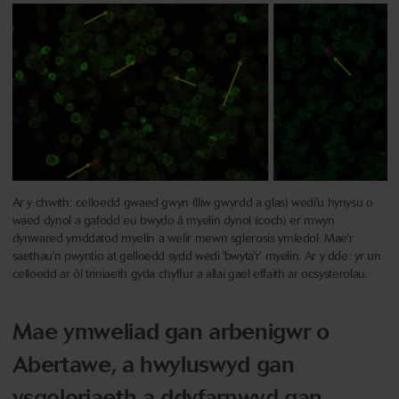
Ar y chwith: celloedd gwaed gwyn (lliw gwyrdd a glas) wedi'u hynysu o
waed dynol a gafodd eu bwydo â myelin dynol (coch) er mwyn
dynwared ymddatod myelin a welir mewn sglerosis ymledol. Mae'r
saethau'n pwyntio at gelloedd sydd wedi 'bwyta'r’ myelin. Ar y dde: yr un
celloedd ar ôl triniaeth gyda chyffur a allai gael effaith ar ocsysterolau.
Mae ymweliad gan arbenigwr o
Abertawe, a hwyluswyd gan
ysgoloriaeth a ddyfarnwyd gan