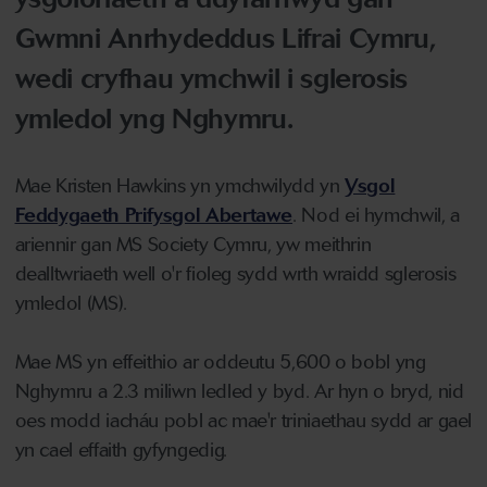
Gwmni Anrhydeddus Lifrai Cymru,
wedi cryfhau ymchwil i sglerosis
ymledol yng Nghymru.
Mae Kristen Hawkins yn ymchwilydd yn
Ysgol
Feddygaeth Prifysgol Abertawe
. Nod ei hymchwil, a
ariennir gan MS Society Cymru, yw meithrin
dealltwriaeth well o'r fioleg sydd wrth wraidd sglerosis
ymledol (MS).
Mae MS yn effeithio ar oddeutu 5,600 o bobl yng
Nghymru a 2.3 miliwn ledled y byd. Ar hyn o bryd, nid
oes modd iacháu pobl ac mae'r triniaethau sydd ar gael
yn cael effaith gyfyngedig.