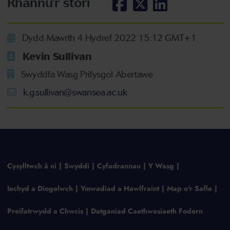
Rhannu'r stori
Dydd Mawrth 4 Hydref 2022 15:12 GMT+1
Kevin Sullivan
Swyddfa Wasg Prifysgol Abertawe
k.g.sullivan@swansea.ac.uk
Cysylltwch â ni
Swyddi
Cyfadrannau
Y Wasg
Iechyd a Diogelwch
Ymwadiad a Hawlfraint
Map o'r Safle
Preifatrwydd a Chwcis
Datganiad Caethwasiaeth Fodern