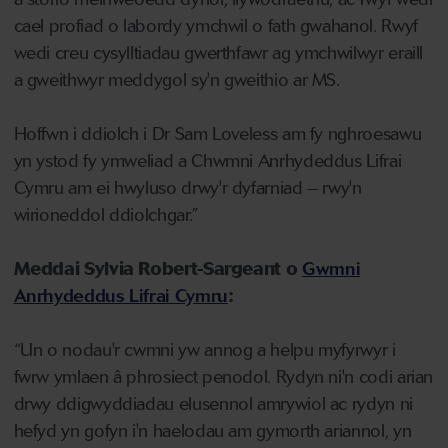
cael profiad o labordy ymchwil o fath gwahanol. Rwyf
wedi creu cysylltiadau gwerthfawr ag ymchwilwyr eraill
a gweithwyr meddygol sy'n gweithio ar MS.
Hoffwn i ddiolch i Dr Sam Loveless am fy nghroesawu
yn ystod fy ymweliad a Chwmni Anrhydeddus Lifrai
Cymru am ei hwyluso drwy'r dyfarniad – rwy'n
wirioneddol ddiolchgar.”
Meddai Sylvia Robert-Sargeant o
Gwmni
Anrhydeddus Lifrai Cymru
:
“Un o nodau'r cwmni yw annog a helpu myfyrwyr i
fwrw ymlaen â phrosiect penodol. Rydyn ni'n codi arian
drwy ddigwyddiadau elusennol amrywiol ac rydyn ni
hefyd yn gofyn i'n haelodau am gymorth ariannol, yn