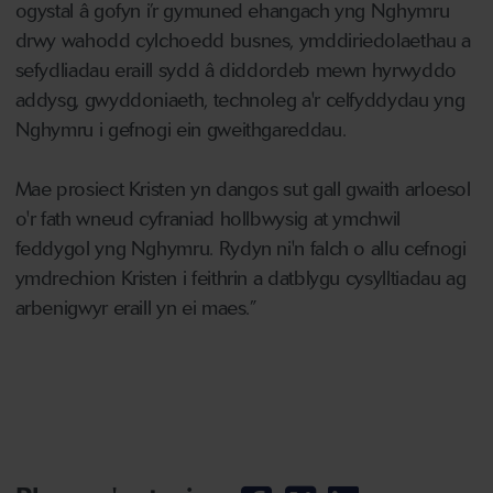
ogystal â gofyn i’r gymuned ehangach yng Nghymru
drwy wahodd cylchoedd busnes, ymddiriedolaethau a
sefydliadau eraill sydd â diddordeb mewn hyrwyddo
addysg, gwyddoniaeth, technoleg a'r celfyddydau yng
Nghymru i gefnogi ein gweithgareddau.
Mae prosiect Kristen yn dangos sut gall gwaith arloesol
o'r fath wneud cyfraniad hollbwysig at ymchwil
feddygol yng Nghymru. Rydyn ni'n falch o allu cefnogi
ymdrechion Kristen i feithrin a datblygu cysylltiadau ag
arbenigwyr eraill yn ei maes.”