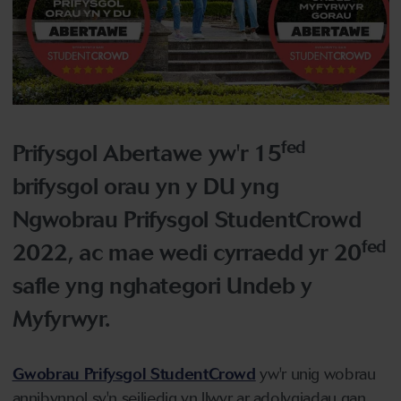
fed
Prifysgol Abertawe yw'r 15
brifysgol orau yn y DU yng
Ngwobrau Prifysgol StudentCrowd
fed
2022, ac mae wedi cyrraedd yr 20
safle yng nghategori Undeb y
Myfyrwyr.
Gwobrau Prifysgol StudentCrowd
yw'r unig wobrau
annibynnol sy'n seiliedig yn llwyr ar adolygiadau gan