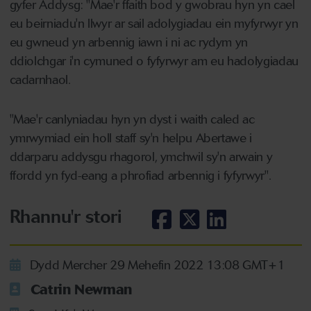
gyfer Addysg: "Mae'r ffaith bod y gwobrau hyn yn cael
eu beirniadu'n llwyr ar sail adolygiadau ein myfyrwyr yn
eu gwneud yn arbennig iawn i ni ac rydym yn
ddiolchgar i'n cymuned o fyfyrwyr am eu hadolygiadau
cadarnhaol.
"Mae'r canlyniadau hyn yn dyst i waith caled ac
ymrwymiad ein holl staff sy'n helpu Abertawe i
ddarparu addysgu rhagorol, ymchwil sy'n arwain y
ffordd yn fyd-eang a phrofiad arbennig i fyfyrwyr".
Rhannu'r stori
Dydd Mercher 29 Mehefin 2022 13:08 GMT+1
Catrin Newman