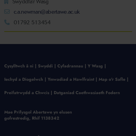
Swyddfa'r Wasg
c.a.newman@abertawe.ac.uk
01792 513454
Cysylltwch â ni
Swyddi
Cyfadrannau
Y Wasg
Iechyd a Diogelwch
Ymwadiad a Hawlfraint
Map o'r Safle
Preifatrwydd a Chwcis
Datganiad Caethwasiaeth Fodern
Mae Prifysgol Abertawe yn elusen
gofrestredig, Rhif 1138342