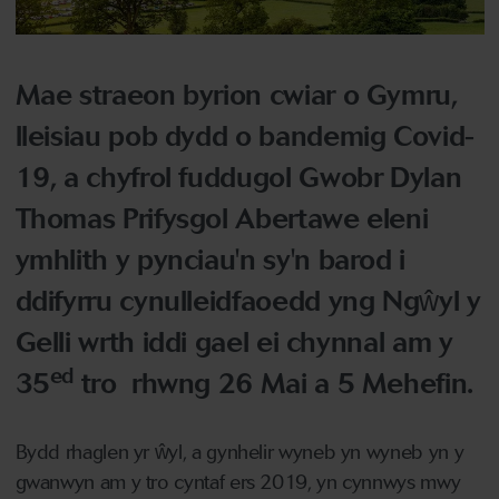
Mae straeon byrion cwiar o Gymru,
lleisiau pob dydd o bandemig Covid-
19, a chyfrol fuddugol Gwobr Dylan
Thomas Prifysgol Abertawe eleni
ymhlith y pynciau'n sy'n barod i
ddifyrru cynulleidfaoedd yng Ngŵyl y
Gelli wrth iddi gael ei chynnal am y
ed
35
tro rhwng 26 Mai a 5 Mehefin.
Bydd rhaglen yr ŵyl, a gynhelir wyneb yn wyneb yn y
gwanwyn am y tro cyntaf ers 2019, yn cynnwys mwy