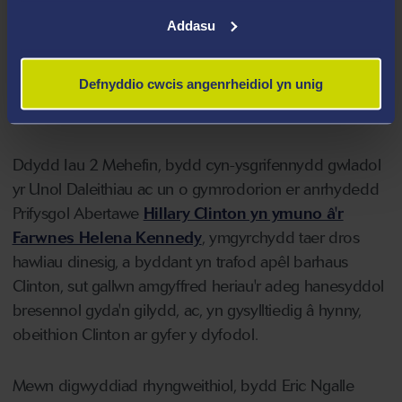
dramâu. Enwyd y wobr ar ôl y llenor a anwyd yn
Addasu
Abertawe ac mae'n dathlu 39 o flynyddoedd o
greadigrwydd a chynhyrchedd gan un o ysgrifenwyr
Defnyddio cwcis angenrheidiol yn unig
mwyaf dylanwadol a rhyngwladol adnabyddus canol yr
20fed ganrif.
Ddydd Iau 2 Mehefin, bydd cyn-ysgrifennydd gwladol
yr Unol Daleithiau ac un o gymrodorion er anrhydedd
Prifysgol Abertawe
Hillary Clinton yn ymuno â'r
Farwnes Helena Kennedy
, ymgyrchydd taer dros
hawliau dinesig, a byddant yn trafod apêl barhaus
Clinton, sut gallwn amgyffred heriau'r adeg hanesyddol
bresennol gyda'n gilydd, ac, yn gysylltiedig â hynny,
obeithion Clinton ar gyfer y dyfodol.
Mewn digwyddiad rhyngweithiol, bydd Eric Ngalle