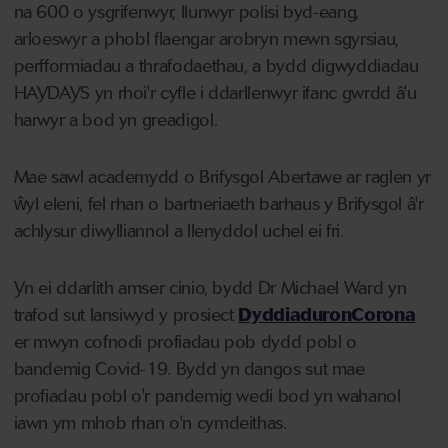
na 600 o ysgrifenwyr, llunwyr polisi byd-eang,
arloeswyr a phobl flaengar arobryn mewn sgyrsiau,
perfformiadau a thrafodaethau, a bydd digwyddiadau
HAYDAYS yn rhoi'r cyfle i ddarllenwyr ifanc gwrdd â'u
harwyr a bod yn greadigol.
Mae sawl academydd o Brifysgol Abertawe ar raglen yr
ŵyl eleni, fel rhan o bartneriaeth barhaus y Brifysgol â'r
achlysur diwylliannol a llenyddol uchel ei fri.
Yn ei ddarlith amser cinio, bydd Dr Michael Ward yn
trafod sut lansiwyd y prosiect
DyddiaduronCorona
er mwyn cofnodi profiadau pob dydd pobl o
bandemig Covid-19. Bydd yn dangos sut mae
profiadau pobl o'r pandemig wedi bod yn wahanol
iawn ym mhob rhan o'n cymdeithas.