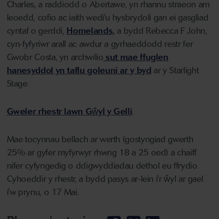
Charles, a raddiodd o Abertawe, yn rhannu straeon am
leoedd, cofio ac iaith wedi'u hysbrydoli gan ei gasgliad
cyntaf o gerddi,
Homelands,
a bydd Rebecca F John,
cyn-fyfyriwr arall ac awdur a gyrhaeddodd restr fer
Gwobr Costa, yn archwilio
sut mae ffuglen
hanesyddol yn taflu goleuni ar y byd
ar y Starlight
Stage.
Gweler rhestr lawn Gŵyl y Gelli
.
Mae tocynnau bellach ar werth (gostyngiad gwerth
25% ar gyfer myfyrwyr rhwng 18 a 25 oed) a chaiff
nifer cyfyngedig o ddigwyddiadau dethol eu ffrydio.
Cyhoeddir y rhestr, a bydd pasys ar-lein i'r ŵyl ar gael
i'w prynu, o 17 Mai.