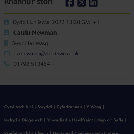
Rhannu'r stori
Dydd Llun 9 Mai 2022 13:28 GMT+1
Catrin Newman
Swyddfa'r Wasg
c.a.newman@abertawe.ac.uk
01792 513454
Cysylltwch â ni
Swyddi
Cyfadrannau
Y Wasg
Iechyd a Diogelwch
Ymwadiad a Hawlfraint
Map o'r Safle
Preifatrwydd a Chwcis
Datganiad Caethwasiaeth Fodern