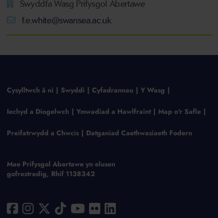
Swyddfa Wasg Prifysgol Abertawe
f.e.white@swansea.ac.uk
Cysylltwch â ni
Swyddi
Cyfadrannau
Y Wasg
Iechyd a Diogelwch
Ymwadiad a Hawlfraint
Map o'r Safle
Preifatrwydd a Chwcis
Datganiad Caethwasiaeth Fodern
Mae Prifysgol Abertawe yn elusen
gofrestredig, Rhif 1138342