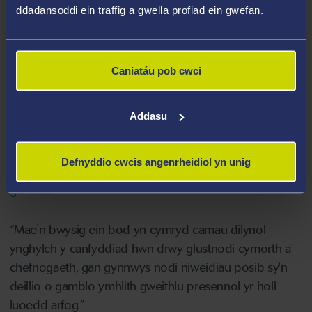
ddadansoddi ein traffig a gwella profiad ein gwefan.
Mae'r ffactorau risg sy'n gysylltiedig â phroblemau
gamblo yn y Llu Awyr Brenhinol yn cynnwys bod yn
wryw rhwng 18 a 24 oed heb gomisiwn.
Caniatáu pob cwci
Meddai'r Athro Simon Dymond, prif ymchwilydd yr
astudiaeth sydd hefyd yn aelod o'r Ysgol Seicoleg:
Addasu
“Mae'r astudiaeth fawr hon sydd o bwys rhyngwladol
yn dangos, am y tro cyntaf, fod aelodau presennol o'r
Defnyddio cwcis angenrheidiol yn unig
Llu Awyr Brenhinol yn agored i niwed sy'n gysylltiedig â
gamblo.
“Mae'n bwysig ein bod yn cymryd camau dilynol
ynghylch y canfyddiad hwn drwy glustnodi cymorth a
chefnogaeth, gan gynnwys nodi niweidiau posib sy'n
deillio o gamblo ymhlith gweithlu presennol yr holl
luoedd arfog.”