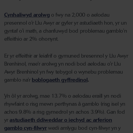
Cynhaliwyd arolwg
o fwy na 2,000 o aelodau
presennol o'r Llu Awyr ar gyfer yr astudiaeth hon, yr un
gyntaf o'i math, a chanfuwyd bod problemau gamblo'n
effeithio ar 2% ohonynt.
Er yr effeithir ar leiafrif o gymuned bresennol y Llu Awyr
Brenhinol, mae'r arolwg yn nodi bod aelodau o'r Llu
Awyr Brenhinol yn fwy tebygol o wynebu problemau
gamblo na'r
boblogaeth gyffredinol
.
Yn ôl yr arolwg, mae 13.7% o aelodau eraill yn nodi
rhywfaint o risg mewn perthynas â gamblo (risg isel yn
achos 9.8% a risg gymedrol yn achos 3.9%). Gan fod
yr
astudiaeth ddiweddar o iechyd ac arferion
gamblo cyn-filwyr
wedi amlygu bod cyn-filwyr yn y