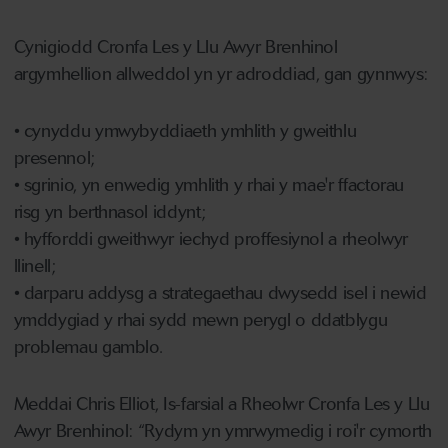
Cynigiodd Cronfa Les y Llu Awyr Brenhinol
argymhellion allweddol yn yr adroddiad, gan gynnwys:
• cynyddu ymwybyddiaeth ymhlith y gweithlu
presennol;
• sgrinio, yn enwedig ymhlith y rhai y mae'r ffactorau
risg yn berthnasol iddynt;
• hyfforddi gweithwyr iechyd proffesiynol a rheolwyr
llinell;
• darparu addysg a strategaethau dwysedd isel i newid
ymddygiad y rhai sydd mewn perygl o ddatblygu
problemau gamblo.
Meddai Chris Elliot, Is-farsial a Rheolwr Cronfa Les y Llu
Awyr Brenhinol: “Rydym yn ymrwymedig i roi'r cymorth