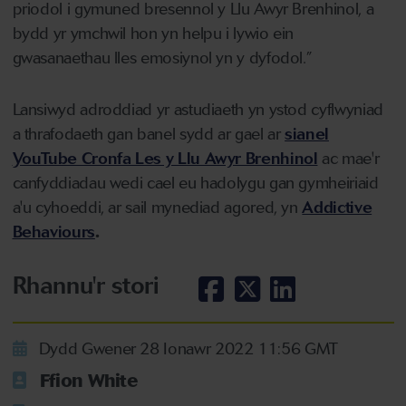
priodol i gymuned bresennol y Llu Awyr Brenhinol, a
bydd yr ymchwil hon yn helpu i lywio ein
gwasanaethau lles emosiynol yn y dyfodol.”
Lansiwyd adroddiad yr astudiaeth yn ystod cyflwyniad
a thrafodaeth gan banel sydd ar gael ar
sianel
YouTube Cronfa Les y Llu Awyr Brenhinol
ac mae'r
canfyddiadau wedi cael eu hadolygu gan gymheiriaid
a'u cyhoeddi, ar sail mynediad agored, yn
Addictive
Behaviours
.
Rhannu'r stori
Dydd Gwener 28 Ionawr 2022 11:56 GMT
Ffion White