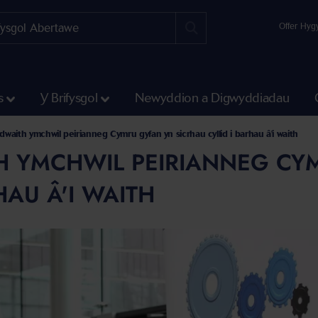
Offer Hyg
s
Y Brifysgol
Newyddion a Digwyddiadau
waith ymchwil peirianneg Cymru gyfan yn sicrhau cyllid i barhau â'i waith
 YMCHWIL PEIRIANNEG CYM
HAU Â'I WAITH