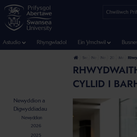
Astudio
Rhyngwladol
Ein Ymchwil
Busne
Swyddfa'r Wasg
Newyddion a Digwyddiadau
Newyddion
2021
Mehefin
Rhwyd
RHWYDWAITH
CYLLID I BAR
Newyddion a
Digwyddiadau
Newyddion
2026
2025