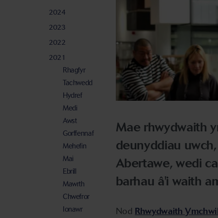
2024
2023
2022
2021
Rhagfyr
Tachwedd
Hydref
Medi
Awst
Mae rhwydwaith y
Gorffennaf
deunyddiau uwch, 
Mehefin
Mai
Abertawe, wedi cael
Ebrill
barhau â'i waith a
Mawrth
Chwefror
Ionawr
Nod
Rhwydwaith Ymchwil