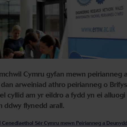
mchwil Cymru gyfan mewn peirianneg 
dan arweiniad athro peirianneg o Brifys
 cyllid am yr eildro a fydd yn ei alluogi 
m ddwy flynedd arall.
 Cenedlaethol Sêr Cymru mewn Peirianneg a Deunydd