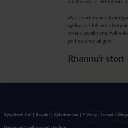
ymchwilwyr ôl-ddoethurol m
Mae penderfyniad beiddgar 
gydnabod fel cam blaengar 
wneud gwaith ymchwil a d
parhau drwy ail gam.”
Rhannu'r stori
Cysylltwch â ni
Swyddi
Cyfadrannau
Y Wasg
Iechyd a Diog
Datganiad Caethwasiaeth Fodern