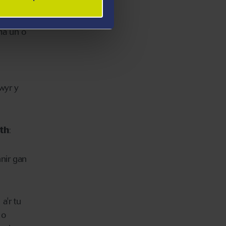
u sy'n
ma un o
wyr y
th
:
nir gan
a'r tu
 o