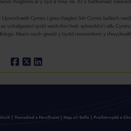
ewn rhaglenni ar y cyd â mwy na 70 o bartneriaid masnach
Llywodraeth Cymru i greu rhaglen Sêr Cymru bellach wedi 
ac uchelgeisiol sydd wedi rhoi hwb sylweddol i allu Cymru 
atblygu. Mae'n wych gweld y bydd momentwm y rhwydwait
elwch
Ymwadiad a Hawlfraint
Map o'r Safle
Preifatrwydd a Chw