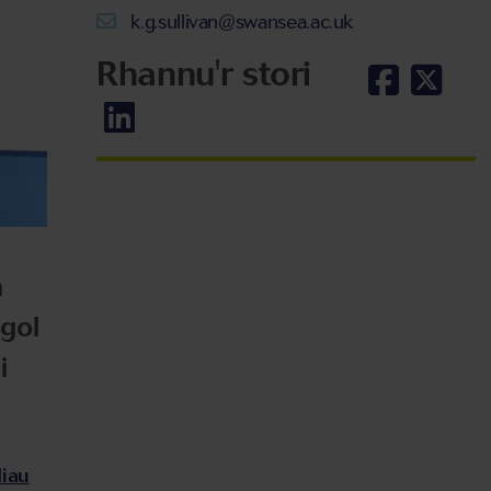
k.g.sullivan@swansea.ac.uk
Rhannu'r stori
a
gol
i
iau