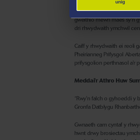
unig
Mae'r rhwydwaith ar agor 
gweithio mewn maes sy'n gy
dri rhwydwaith ymchwil cen
Caiff y rhwydwaith ei reol
Pheirianneg Prifysgol Abert
prifysgolion perthnasol a'r 
Meddai'r Athro Huw Sum
“Rwy'n falch o gyhoeddi y 
Gronfa Datblygu Rhanbarth
Gwnaeth cam cyntaf y rhwyd
hwnt drwy brosiectau ymchw