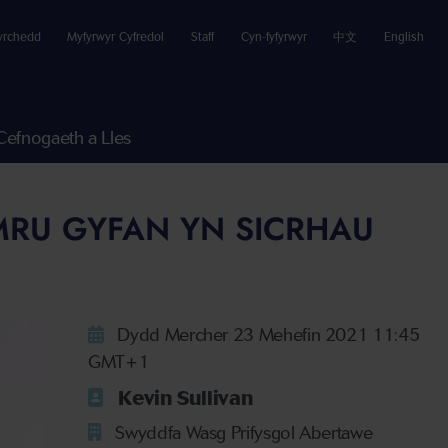
yrchedd
Myfyrwyr Cyfredol
Staff
Cyn-fyfyrwyr
中文
English
Cefnogaeth a Lles
RU GYFAN YN SICRHAU
Dydd Mercher 23 Mehefin 2021 11:45
GMT+1
Kevin Sullivan
Swyddfa Wasg Prifysgol Abertawe