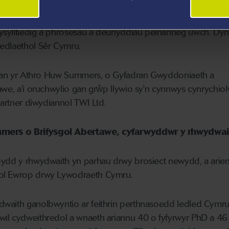
i bob academydd mewn sefydliad addysg uwch yng Nghymr
sylltiedig â phrosesau a deunyddiau peirianneg uwch. Dy
edlaethol Sêr Cymru.
i gan yr Athro Huw Summers, o Gyfadran Gwyddoniaeth a
awe, a'i oruchwylio gan grŵp llywio sy'n cynnwys cynrychiol
partner diwydiannol TWI Ltd.
mers o Brifysgol Abertawe, cyfarwyddwr y rhwydwai
bydd y rhwydwaith yn parhau drwy brosiect newydd, a arien
ol Ewrop drwy Lywodraeth Cymru.
waith ganolbwyntio ar feithrin perthnasoedd ledled Cymru 
il cydweithredol a wnaeth ariannu 40 o fyfyrwyr PhD a 46