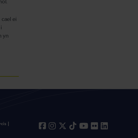
ol.
cael ei
i
h yn
cis