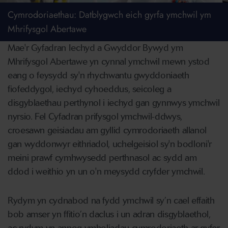
Cymrodoriaethau: Datblygwch eich gyrfa ymchwil ym
Mhrifysgol Abertawe
Mae'r Gyfadran Iechyd a Gwyddor Bywyd ym
Mhrifysgol Abertawe yn cynnal ymchwil mewn ystod
eang o feysydd sy'n rhychwantu gwyddoniaeth
fiofeddygol, iechyd cyhoeddus, seicoleg a
disgyblaethau perthynol i iechyd gan gynnwys ymchwil
nyrsio. Fel Cyfadran prifysgol ymchwil-ddwys,
croesawn geisiadau am gyllid cymrodoriaeth allanol
gan wyddonwyr eithriadol, uchelgeisiol sy'n bodloni'r
meini prawf cymhwysedd perthnasol ac sydd am
ddod i weithio yn un o'n meysydd cryfder ymchwil.
Rydym yn cydnabod na fydd ymchwil sy’n cael effaith
bob amser yn ffitio’n daclus i un adran disgyblaethol,
ac rydym yn annog ymholiadau cymrodoriaeth ar gyfer