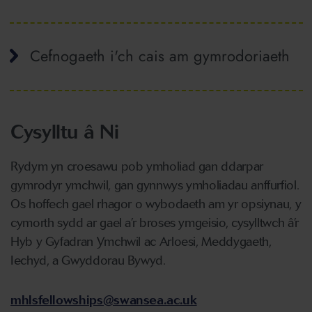
Cefnogaeth i'ch cais am gymrodoriaeth
Cysylltu â Ni
Rydym yn croesawu pob ymholiad gan ddarpar
gymrodyr ymchwil, gan gynnwys ymholiadau anffurfiol.
Os hoffech gael rhagor o wybodaeth am yr opsiynau, y
cymorth sydd ar gael a’r broses ymgeisio, cysylltwch â’r
Hyb y Gyfadran Ymchwil ac Arloesi, Meddygaeth,
Iechyd, a Gwyddorau Bywyd.
mhlsfellowships@swansea.ac.uk