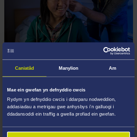
Ymchwil yn yr Ysgol Seicoleg
Caniatâd
Manylion
Am
Mae ein gwefan yn defnyddio cwcis
Rydym yn defnyddio cwcis i ddarparu nodweddion,
addasiadau a metrigau gwe anhysbys i'n galluogi i
ddadansoddi ein traffig a gwella profiad ein gwefan.