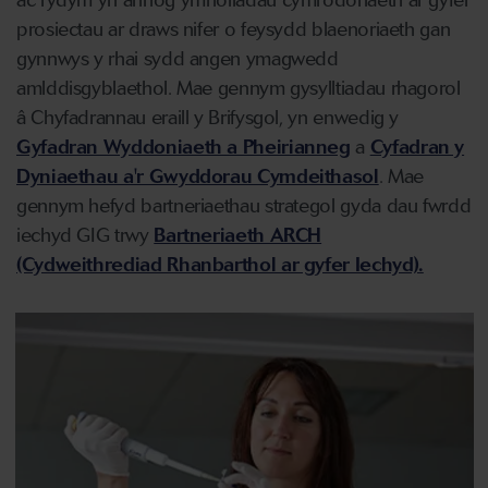
prosiectau ar draws nifer o feysydd blaenoriaeth gan
gynnwys y rhai sydd angen ymagwedd
amlddisgyblaethol. Mae gennym gysylltiadau rhagorol
â Chyfadrannau eraill y Brifysgol, yn enwedig y
Gyfadran Wyddoniaeth a Pheirianneg
a
Cyfadran y
Dyniaethau a'r Gwyddorau Cymdeithasol
. Mae
gennym hefyd bartneriaethau strategol gyda dau fwrdd
iechyd GIG trwy
Bartneriaeth ARCH
(Cydweithrediad Rhanbarthol ar gyfer Iechyd).