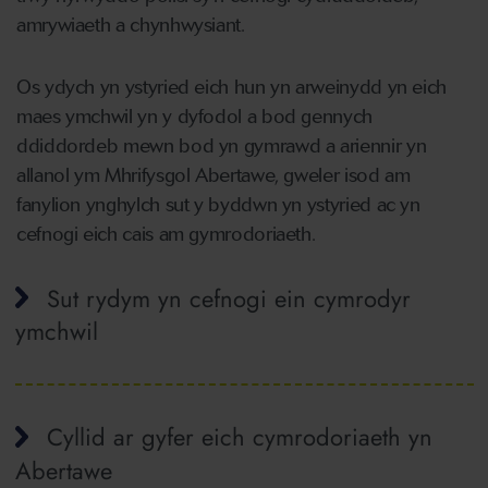
amrywiaeth a chynhwysiant.
Os ydych yn ystyried eich hun yn arweinydd yn eich
maes ymchwil yn y dyfodol a bod gennych
ddiddordeb mewn bod yn gymrawd a ariennir yn
allanol ym Mhrifysgol Abertawe, gweler isod am
fanylion ynghylch sut y byddwn yn ystyried ac yn
cefnogi eich cais am gymrodoriaeth.
Sut rydym yn cefnogi ein cymrodyr
ymchwil
Cyllid ar gyfer eich cymrodoriaeth yn
Abertawe