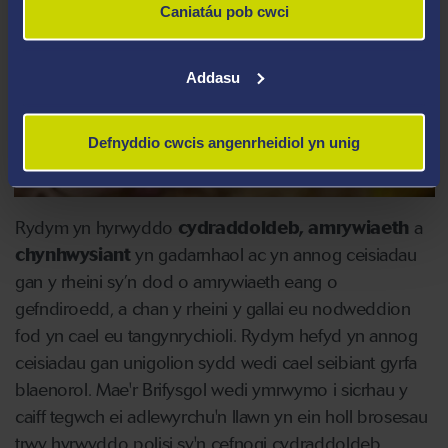
Caniatáu pob cwci
Addasu
Defnyddio cwcis angenrheidiol yn unig
Ymchwil yn yr Ysgol Iechyd a Gofal Cymdeithasol
Rydym yn hyrwyddo
cydraddoldeb, amrywiaeth
a
chynhwysiant
yn gadarnhaol ac yn annog ceisiadau
gan y rheini sy’n dod o amrywiaeth eang o
gefndiroedd, a chan y rheini y gallai eu nodweddion
fod yn cael eu tangynrychioli. Rydym hefyd yn annog
ceisiadau gan unigolion sydd wedi cael seibiant gyrfa
blaenorol. Mae'r Brifysgol wedi ymrwymo i sicrhau y
caiff tegwch ei adlewyrchu'n llawn yn ein holl brosesau
trwy hyrwyddo polisi sy'n cefnogi cydraddoldeb,