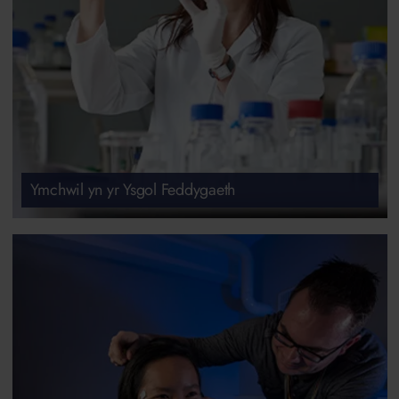
Ymchwil yn yr Ysgol Feddygaeth