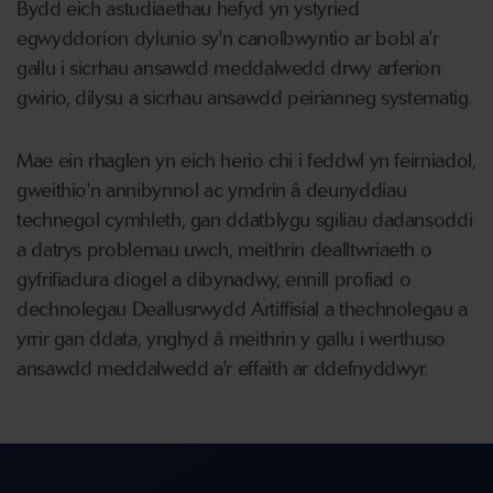
Bydd eich astudiaethau hefyd yn ystyried
egwyddorion dylunio sy'n canolbwyntio ar bobl a'r
gallu i sicrhau ansawdd meddalwedd drwy arferion
gwirio, dilysu a sicrhau ansawdd peirianneg systematig.
Mae ein rhaglen yn eich herio chi i feddwl yn feirniadol,
gweithio'n annibynnol ac ymdrin â deunyddiau
technegol cymhleth, gan ddatblygu sgiliau dadansoddi
a datrys problemau uwch, meithrin dealltwriaeth o
gyfrifiadura diogel a dibynadwy, ennill profiad o
dechnolegau Deallusrwydd Artiffisial a thechnolegau a
yrrir gan ddata, ynghyd â meithrin y gallu i werthuso
ansawdd meddalwedd a'r effaith ar ddefnyddwyr.