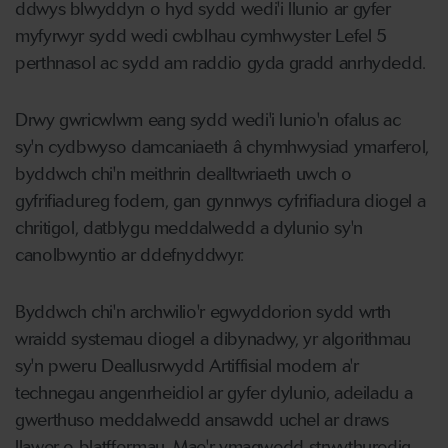
ddwys blwyddyn o hyd sydd wedi'i llunio ar gyfer
myfyrwyr sydd wedi cwblhau cymhwyster Lefel 5
perthnasol ac sydd am raddio gyda gradd anrhydedd.
Drwy gwricwlwm eang sydd wedi'i lunio'n ofalus ac
sy'n cydbwyso damcaniaeth â chymhwysiad ymarferol,
byddwch chi'n meithrin dealltwriaeth uwch o
gyfrifiadureg fodern, gan gynnwys cyfrifiadura diogel a
chritigol, datblygu meddalwedd a dylunio sy'n
canolbwyntio ar ddefnyddwyr.
Byddwch chi'n archwilio'r egwyddorion sydd wrth
wraidd systemau diogel a dibynadwy, yr algorithmau
sy'n pweru Deallusrwydd Artiffisial modern a'r
technegau angenrheidiol ar gyfer dylunio, adeiladu a
gwerthuso meddalwedd ansawdd uchel ar draws
llawer o blatfformau. Mae'r ymagwedd strwythuredig