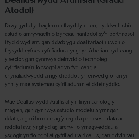
Atodol)
Drwy gydol y rhaglen un flwyddyn hon, byddwch chi'n
astudio amrywiaeth o bynciau hanfodol sy'n berthnasol
i fyd diwydiant, gan ddatblygu dealltwriaeth uwch o
feysydd cyfoes cyfrifiadura, ynghyd â heriau byd-eang
y sector, gan gynnwys defnyddio technoleg
cyfrifiadura'n foesegol ac yn fyd-eang a
chynaliadwyedd amgylcheddol, yn enwedig o ran yr
ynni y mae systemau cyfrifiadura'n ei ddefnyddio.
Mae Deallusrwydd Artiffisial yn llinyn canolog y
rhaglen, gan gynnwys astudio modelu a yrrir gan
ddata, algorithmau rhagfynegol a phrosesu data ar
raddfa fawr, ynghyd ag archwilio ymagweddau a
ysgogir yn fiolegol at gyfrifiadura deallus, gan ddyfnhau