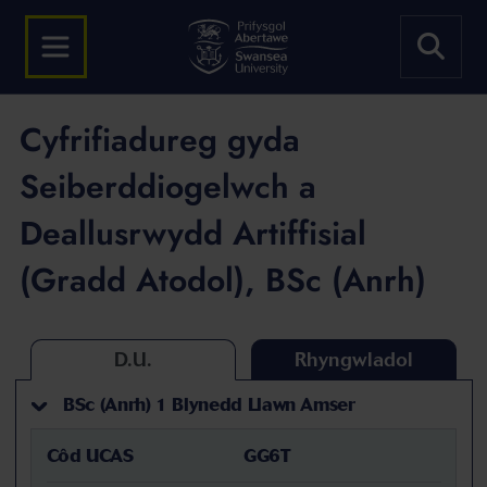
Cyfrifiadureg gyda
Seiberddiogelwch a
Deallusrwydd Artiffisial
(Gradd Atodol), BSc (Anrh)
D.U.
Rhyngwladol
BSc (Anrh) 1 Blynedd Llawn Amser
Côd UCAS
GG6T