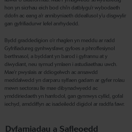
hon yn sicrhau eich bod chi'n datblygu'r wybodaeth
ddofn ac eang a'r annibyniaeth ddeallusol y'u disgwylir
gan gyfrifiadurwr lefel anrhydedd.
Bydd graddedigion o'r rhaglen yn meddu ar radd
Gyfrifiadureg gynhwysfawr, gyfoes a phroffesiynol
berthnasol, a byddant yn barod i gyfrannu at y
diwydiant, neu symud ymlaen i astudiaethau uwch.
Mae'r pwyslais ar ddiogelwch ac ansawdd
meddalwedd yn darparu sylfaen gadarn ar gyfer rolau
mewn sectorau lle mae dibynadwyedd ac
ymddiriedaeth yn hanfodol, gan gynnwys cyllid, gofal
iechyd, amddiffyn ac isadeiledd digidol ar raddfa fawr.
Dyfarniadau a Safleoedd