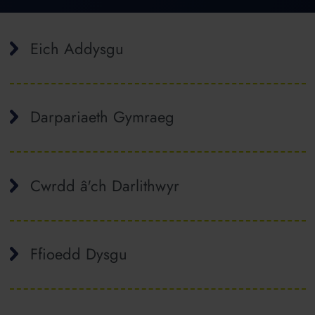
Eich Addysgu
Darpariaeth Gymraeg
Cwrdd â'ch Darlithwyr
Ffioedd Dysgu