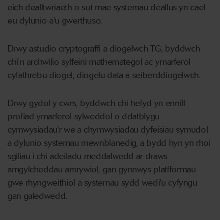
eich dealltwriaeth o sut mae systemau deallus yn cael
eu dylunio a'u gwerthuso.
Drwy astudio cryptograffi a diogelwch TG, byddwch
chi'n archwilio sylfeini mathemategol ac ymarferol
cyfathrebu diogel, diogelu data a seiberddiogelwch.
Drwy gydol y cwrs, byddwch chi hefyd yn ennill
profiad ymarferol sylweddol o ddatblygu
cymwysiadau'r we a chymwysiadau dyfeisiau symudol
a dylunio systemau mewnblanedig, a bydd hyn yn rhoi
sgiliau i chi adeiladu meddalwedd ar draws
amgylcheddau amrywiol, gan gynnwys platfformau
gwe rhyngweithiol a systemau sydd wedi'u cyfyngu
gan galedwedd.