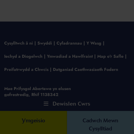
Cysylltwch â ni
Swyddi
Cyfadrannau
Y Wasg
Iechyd a Diogelwch
Ymwadiad a Hawlfraint
Map o'r Safle
Preifatrwydd a Chwcis
Datganiad Caethwasiaeth Fodern
Mae Prifysgol Abertawe yn elusen
gofrestredig, Rhif 1138342
Dewislen Cwrs
Ymgeisio
Cadwch Mewn
Cysylltiad