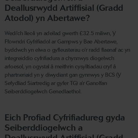
Deallusrwydd Artiffisial (Gradd
Atodol) yn Abertawe?
Wedi'ch lleoli yn adeilad gwerth £32.5 miliwn, Y
Ffowndri Gyfrifiadol ar Gampws y Bae Abertawe,
byddwch yn elwa o gyfleusterau o'r radd flaenaf ac yn
integreiddio cyfrifiadura a chynnwys diogelwch
arloesol, yn ogystal â meithrin cysylltiadau cryf â
phartneriaid yn y diwydiant gan gynnwys y BCS (Y
Sefydliad Siartredig ar gyfer TG) a'r Ganolfan
Seiberddiogelwch Genedlaethol.
Eich Profiad Cyfrifiadureg gyda
Seiberddiogelwch a
Deallusrwydd Artiffisial (Gradd