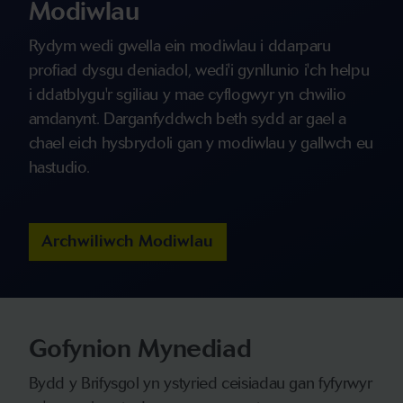
Modiwlau
Rydym wedi gwella ein modiwlau i ddarparu
profiad dysgu deniadol, wedi'i gynllunio i'ch helpu
i ddatblygu'r sgiliau y mae cyflogwyr yn chwilio
amdanynt. Darganfyddwch beth sydd ar gael a
chael eich hysbrydoli gan y modiwlau y gallwch eu
hastudio.
Archwiliwch Modiwlau
Gofynion Mynediad
Bydd y Brifysgol yn ystyried ceisiadau gan fyfyrwyr