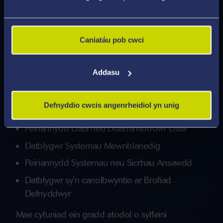
Mae llwybrau gyrfa posib yn cynnwys:
Caniatáu pob cwci
Peiriannydd Meddalwedd neu Ddatblygwr Stac
Cyflawn
Addasu
Peiriannydd Dysgu Peirianyddol neu
Ddeallusrwydd Artiffisial
Defnyddio cwcis angenrheidiol yn unig
Dadansoddwr Seiberddiogelwch
Peiriannydd Data neu Ddadansoddwr Data
Datblygwr Systemau Mewnblanedig
Peiriannydd Systemau neu Sicrhau Ansawdd
Datblygwr sy'n canolbwyntio ar Brofiad
Defnyddwyr
Mae cyfuniad ein gradd atodol o sylfeini