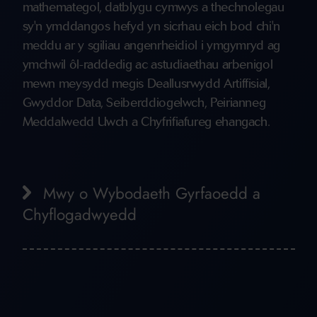
mathemategol, datblygu cymwys a thechnolegau
sy'n ymddangos hefyd yn sicrhau eich bod chi'n
meddu ar y sgiliau angenrheidiol i ymgymryd ag
ymchwil ôl-raddedig ac astudiaethau arbenigol
mewn meysydd megis Deallusrwydd Artiffisial,
Gwyddor Data, Seiberddiogelwch, Peirianneg
Meddalwedd Uwch a Chyfrifiafureg ehangach.
Mwy o Wybodaeth Gyrfaoedd a
Chyflogadwyedd