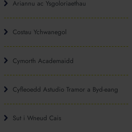
Ariannu ac Ysgoloriaethau
Costau Ychwanegol
Cymorth Academaidd
Cyfleoedd Astudio Tramor a Byd-eang
Sut i Wneud Cais