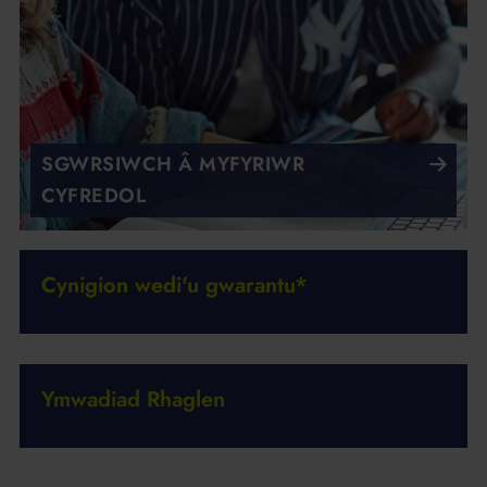
SGWRSIWCH Â MYFYRIWR
CYFREDOL
Cynigion wedi'u gwarantu*
Ymwadiad Rhaglen