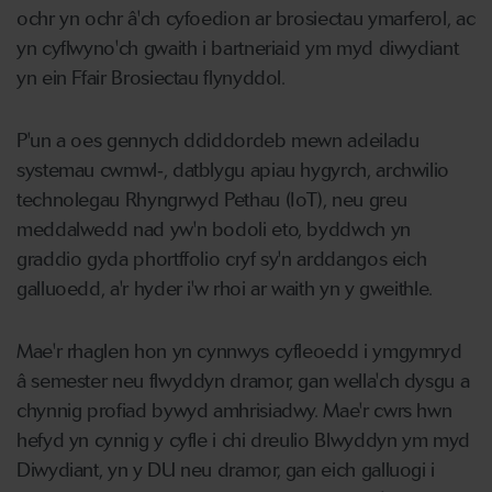
ochr yn ochr â'ch cyfoedion ar brosiectau ymarferol, ac
yn cyflwyno'ch gwaith i bartneriaid ym myd diwydiant
yn ein Ffair Brosiectau flynyddol.
P'un a oes gennych ddiddordeb mewn adeiladu
systemau cwmwl‑, datblygu apiau hygyrch, archwilio
technolegau Rhyngrwyd Pethau (IoT), neu greu
meddalwedd nad yw'n bodoli eto, byddwch yn
graddio gyda phortffolio cryf sy'n arddangos eich
galluoedd, a'r hyder i'w rhoi ar waith yn y gweithle.
Mae'r rhaglen hon yn cynnwys cyfleoedd i ymgymryd
â semester neu flwyddyn dramor, gan wella'ch dysgu a
chynnig profiad bywyd amhrisiadwy. Mae'r cwrs hwn
hefyd yn cynnig y cyfle i chi dreulio Blwyddyn ym myd
Diwydiant, yn y DU neu dramor, gan eich galluogi i