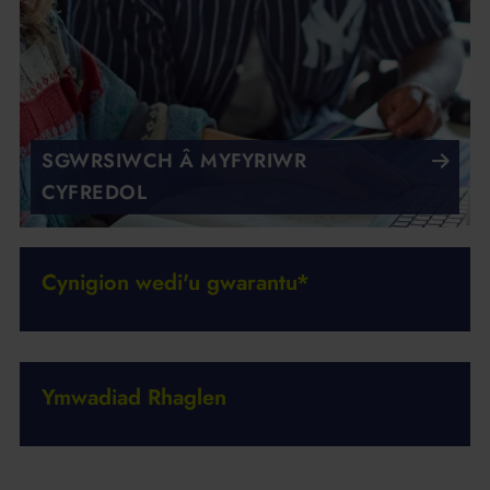
SGWRSIWCH Â MYFYRIWR
CYFREDOL
Cynigion wedi'u gwarantu*
Ymwadiad Rhaglen