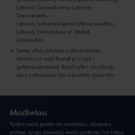
Labordy Gwneuthurwyr, Labordy
Damcaniaeth,
Labordy Seiberddiogelwch/Rhwydweithio,
Labordy Defnyddwyr, ac Ystafell
Ddelweddu.
Setiau offer, dyfeisiau a phrototeipiau
arbrofol o'r radd flaenaf yn y byd i
gyflymu arloesedd. Bydd cyfle i chi ddysgu
am y cyfleusterau hyn a gweithio gyda nhw.
Modiwlau
Rydym wedi gwella ein modiwlau i ddarparu
profiad dysgu deniadol, wedi'i gynllunio i'ch helpu