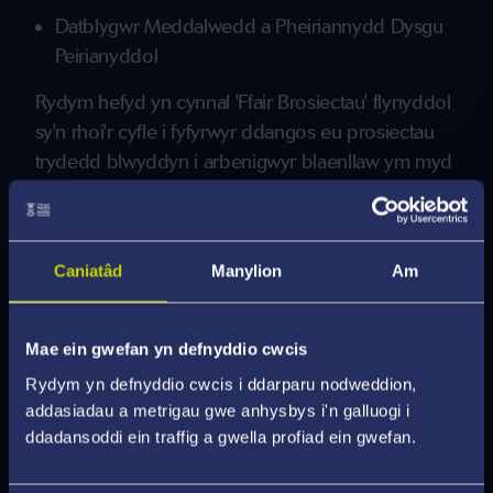
Datblygwr Meddalwedd a Pheiriannydd Dysgu
Peirianyddol
Rydym hefyd yn cynnal 'Ffair Brosiectau' flynyddol
sy'n rhoi'r cyfle i fyfyrwyr ddangos eu prosiectau
trydedd blwyddyn i arbenigwyr blaenllaw ym myd
diwydiant. Mae cwmnïau fel Google yn aml yn
ymweld â'n myfyrwyr i roi darlithoedd ar 'sut i gael
swydd gyda chewri technoleg'.
Caniatâd
Manylion
Am
Mae ein gwefan yn defnyddio cwcis
Mwy o Wybodaeth Gyrfaoedd a
Rydym yn defnyddio cwcis i ddarparu nodweddion,
Chyflogadwyedd
addasiadau a metrigau gwe anhysbys i'n galluogi i
ddadansoddi ein traffig a gwella profiad ein gwefan.