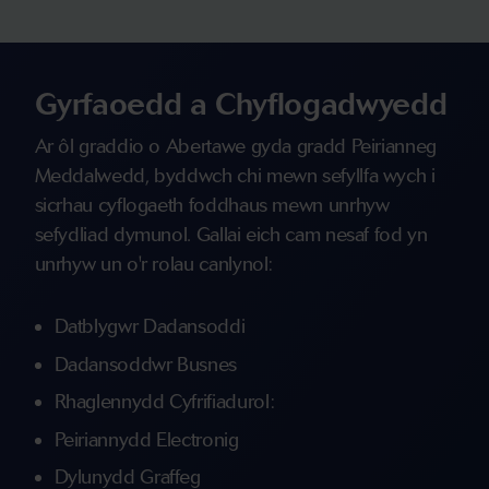
Gyrfaoedd a Chyflogadwyedd
Ar ôl graddio o Abertawe gyda gradd Peirianneg
Meddalwedd, byddwch chi mewn sefyllfa wych i
sicrhau cyflogaeth foddhaus mewn unrhyw
sefydliad dymunol. Gallai eich cam nesaf fod yn
unrhyw un o'r rolau canlynol:
Datblygwr Dadansoddi
Dadansoddwr Busnes
Rhaglennydd Cyfrifiadurol:
Peiriannydd Electronig
Dylunydd Graffeg