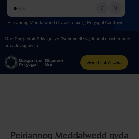
Peirianneg Meddalwedd gyda