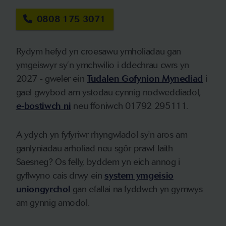
0808 175 3071
Rydym hefyd yn croesawu ymholiadau gan
ymgeiswyr sy’n ymchwilio i ddechrau cwrs yn
2027 - gweler ein
Tudalen Gofynion Mynediad
i
gael gwybod am ystodau cynnig nodweddiadol,
e-bostiwch ni
neu ffoniwch 01792 295111.
A ydych yn fyfyriwr rhyngwladol sy'n aros am
ganlyniadau arholiad neu sgôr prawf Iaith
Saesneg? Os felly, byddem yn eich annog i
gyflwyno cais drwy ein
system ymgeisio
uniongyrchol
gan efallai na fyddwch yn gymwys
am gynnig amodol.