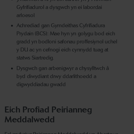
Gyfrifiadurol a dysgwch yn ei labordai
arloesol
Achrediad gan Gymdeithas Cyfrifiadura
Prydain (BCS): Mae hyn yn golygu bod eich
gradd yn bodloni safonau proffesiynol uchel
y DU ac yn cefnogi eich cynnydd tuag at
statws Siartredig.
Dysgwch gan arbenigwyr a chysylltwch â
byd diwydiant drwy ddarlithoedd a
digwyddiadau gwadd
Eich Profiad Peirianneg
Meddalwedd