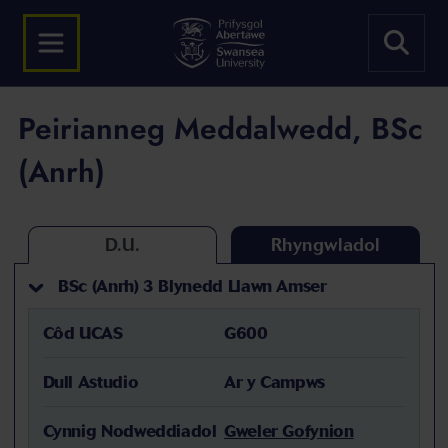
Peirianneg Meddalwedd, BSc
(Anrh)
D.U.
Rhyngwladol
BSc (Anrh) 3 Blynedd Llawn Amser
Côd UCAS
G600
Dull Astudio
Ar y Campws
Cynnig Nodweddiadol
Gweler Gofynion