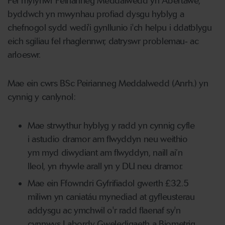
Fel myfyriwr Peirianneg Meddalwedd yn Abertawe,
byddwch yn mwynhau profiad dysgu hyblyg a
chefnogol sydd wedi'i gynllunio i'ch helpu i ddatblygu
eich sgiliau fel rhaglennwr, datryswr problemau
‑
ac
arloeswr.
Mae ein cwrs BSc Peirianneg Meddalwedd (Anrh.) yn
cynnig y canlynol:
Mae strwythur hyblyg y radd yn cynnig cyfle
i astudio dramor am flwyddyn neu weithio
ym myd diwydiant am flwyddyn, naill ai’n
lleol, yn rhywle arall yn y DU neu dramor.
Mae ein Ffowndri Gyfrifiadol gwerth £32.5
miliwn yn caniatáu mynediad at gyfleusterau
addysgu ac ymchwil o'r radd flaenaf sy'n
cynnwys Labordy Gweledigaeth a Biometrig,