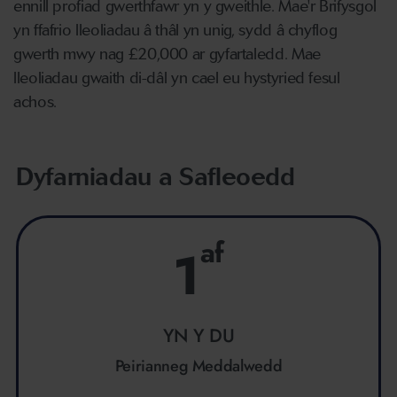
ennill profiad gwerthfawr yn y gweithle. Mae'r Brifysgol
yn ffafrio lleoliadau â thâl yn unig, sydd â chyflog
gwerth mwy nag £20,000 ar gyfartaledd. Mae
lleoliadau gwaith di-dâl yn cael eu hystyried fesul
achos.
Dyfarniadau a Safleoedd
af
1
YN Y DU
Peirianneg Meddalwedd