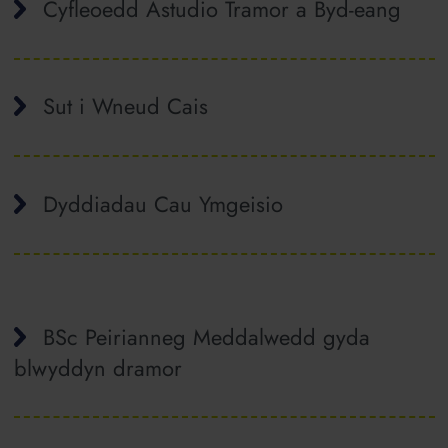
Cyfleoedd Astudio Tramor a Byd-eang
Sut i Wneud Cais
Dyddiadau Cau Ymgeisio
BSc Peirianneg Meddalwedd gyda
blwyddyn dramor