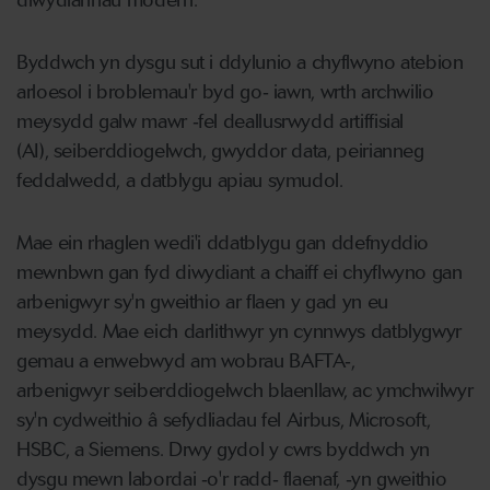
diwydiannau modern.
Byddwch yn dysgu sut i ddylunio a chyflwyno atebion
arloesol i broblemau'r byd go‑ iawn, wrth archwilio
meysydd galw mawr ‑fel deallusrwydd artiffisial
(AI), seiberddiogelwch, gwyddor data, peirianneg
feddalwedd, a datblygu apiau symudol.
Mae ein rhaglen wedi'i ddatblygu gan ddefnyddio
mewnbwn gan fyd diwydiant a chaiff ei chyflwyno gan
arbenigwyr sy'n gweithio ar flaen y gad yn eu
meysydd. Mae eich darlithwyr yn cynnwys datblygwyr
gemau a enwebwyd am wobrau BAFTA‑,
arbenigwyr seiberddiogelwch blaenllaw, ac ymchwilwyr
sy'n cydweithio â sefydliadau fel Airbus, Microsoft,
HSBC, a Siemens. Drwy gydol y cwrs byddwch yn
dysgu mewn labordai ‑o'r radd‑ flaenaf, ‑yn gweithio