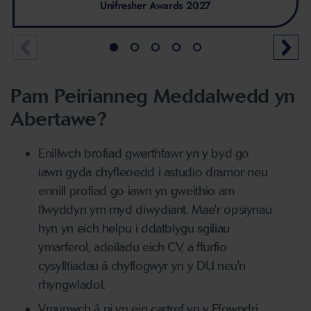
Unifresher Awards 2027
Pam Peirianneg Meddalwedd yn
Abertawe?
Enillwch brofiad gwerthfawr yn y byd go
iawn gyda chyfleoedd i astudio dramor neu
ennill profiad go iawn yn gweithio am
flwyddyn ym myd diwydiant. Mae'r opsiynau
hyn yn eich helpu i ddatblygu sgiliau
ymarferol, adeiladu eich CV, a ffurfio
cysylltiadau â chyflogwyr yn y DU neu'n
rhyngwladol.
Ymunwch â ni yn ein cartref yn y Ffowndri