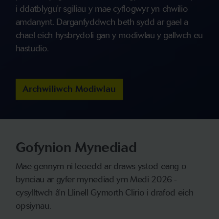
i ddatblygu'r sgiliau y mae cyflogwyr yn chwilio
amdanynt. Darganfyddwch beth sydd ar gael a
chael eich hysbrydoli gan y modiwlau y gallwch eu
hastudio.
Archwiliwch Modiwlau
Gofynion Mynediad
Mae gennym ni leoedd ar draws ystod eang o
bynciau ar gyfer mynediad ym Medi 2026 -
cysylltwch â'n Llinell Gymorth Clirio i drafod eich
opsiynau.