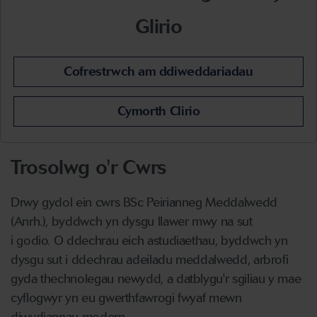
Glirio
Cofrestrwch am ddiweddariadau
Cymorth Clirio
Trosolwg o'r Cwrs
Drwy gydol ein cwrs BSc Peirianneg Meddalwedd
(Anrh.), byddwch yn dysgu llawer mwy na sut
i godio. O ddechrau eich astudiaethau, byddwch yn
dysgu sut i ddechrau adeiladu meddalwedd, arbrofi
gyda thechnolegau newydd, a datblygu'r sgiliau y mae
cyflogwyr yn eu gwerthfawrogi fwyaf mewn