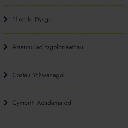
Ffioedd Dysgu
Ariannu ac Ysgoloriaethau
Costau Ychwanegol
Cymorth Academaidd