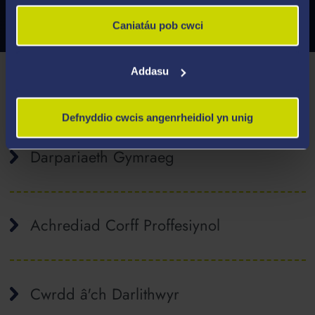
Caniatáu pob cwci
Addasu
Eich Addysgu
Defnyddio cwcis angenrheidiol yn unig
Darpariaeth Gymraeg
Achrediad Corff Proffesiynol
Cwrdd â'ch Darlithwyr