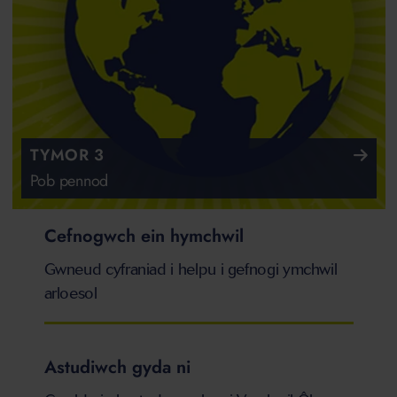
TYMOR 3
Pob pennod
Cefnogwch ein hymchwil
Gwneud cyfraniad i helpu i gefnogi ymchwil
arloesol
Astudiwch gyda ni