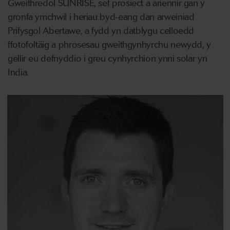
Gweithredol SUNRISE, sef prosiect a ariennir gan y
gronfa ymchwil i heriau byd-eang dan arweiniad
Prifysgol Abertawe, a fydd yn datblygu celloedd
ffotofoltäig a phrosesau gweithgynhyrchu newydd, y
gellir eu defnyddio i greu cynhyrchion ynni solar yn
India.