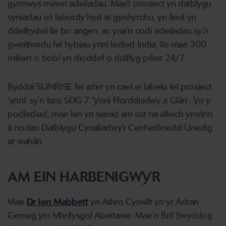
gynnwys mewn adeiladau. Mae’r prosiect yn datblygu
syniadau o’r labordy hyd at gynhyrchu, yn lleol yn
ddelfrydol lle bo angen, ac yna’n codi adeiladau sy’n
gweithredu fel hybiau ynni ledled India, lle mae 300
miliwn o bobl yn dioddef o ddiffyg pŵer 24/7.
Byddai SUNRISE fel arfer yn cael ei labelu fel prosiect
‘ynni’ sy’n taro SDG 7 ‘Ynni Fforddiadwy a Glân’. Yn y
podlediad, mae Ian yn siarad am sut na allwch ymdrin
â nodau Datblygu Cynaliadwy'r Cenhedloedd Unedig
ar wahân.
AM EIN HARBENIGWYR
Mae
Dr Ian Mabbett
yn Athro Cyswllt yn yr Adran
Gemeg ym Mhrifysgol Abertawe. Mae’n Brif Swyddog