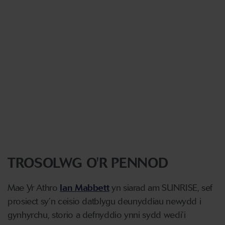
TROSOLWG O'R PENNOD
Mae Yr Athro
Ian Mabbett
yn siarad am SUNRISE, sef
prosiect sy’n ceisio datblygu deunyddiau newydd i
gynhyrchu, storio a defnyddio ynni sydd wedi’i