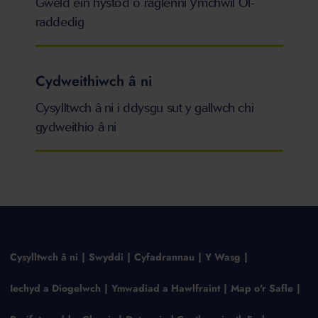
Gweld ein hystod o raglenni Ymchwil Ôl-
raddedig
Cydweithiwch â ni
Cysylltwch â ni i ddysgu sut y gallwch chi
gydweithio â ni
Cysylltwch â ni
Swyddi
Cyfadrannau
Y Wasg
Iechyd a Diogelwch
Ymwadiad a Hawlfraint
Map o'r Safle