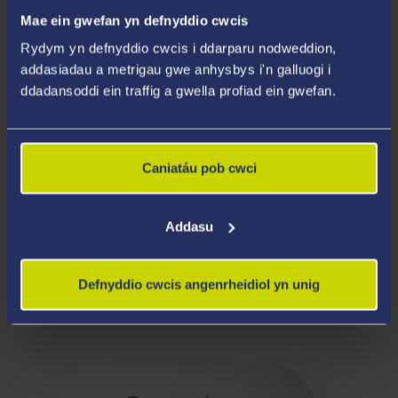
Mae ein gwefan yn defnyddio cwcis
Rydym yn defnyddio cwcis i ddarparu nodweddion,
addasiadau a metrigau gwe anhysbys i'n galluogi i
ddadansoddi ein traffig a gwella profiad ein gwefan.
Caniatáu pob cwci
Addasu
Defnyddio cwcis angenrheidiol yn unig