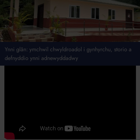
Ynni glân: ymchwil chwyldroadol i gynhyrchu, storio a
defnyddio ynni adnewyddadwy