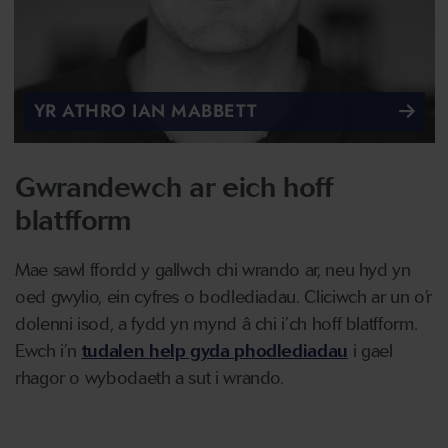
YR ATHRO IAN MABBETT
Gwrandewch ar eich hoff
blatfform
Mae sawl ffordd y gallwch chi wrando ar, neu hyd yn
oed gwylio, ein cyfres o bodlediadau. Cliciwch ar un o’r
dolenni isod, a fydd yn mynd â chi i’ch hoff blatfform.
Ewch i’n
tudalen help gyda phodlediadau
i gael
rhagor o wybodaeth a sut i wrando.