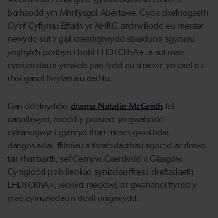
barhaodd ym Mhrifysgol Abertawe. Gyda chefnogaeth
Cyfrif Cyflymu Effaith yr AHRC, archwiliodd eu menter
newydd sut y gall creadigrwydd sbarduno sgyrsiau
ynghylch perthyn i bobl LHDTCRhA+, a sut mae
cymunedau'n ymateb pan fydd eu straeon yn cael eu
rhoi ganol llwyfan a'u dathlu.
Gan ddefnyddio
drama Natalie McGrath
fel
canolbwynt, roedd y prosiect yn gwahodd
cyfranogwyr i gymryd rhan mewn gweithdai,
dangosiadau ffilmiau a thrafodaethau agored ar draws
tair rhanbarth, sef Cernyw, Caerdydd a Glasgow.
Cynigiodd pob lleoliad syniadau ffres i dreftadaeth
LHDTCRhA+, iechyd meddwl, a'r gwahanol ffyrdd y
mae cymunedau'n deall unigrwydd.