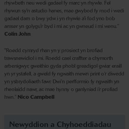
rhywbeth neu wedi gadael fy marc yn rhywle. Fel
rhywun sy'n astudio hanes, mae gwybod fy mod i wedi
gadael darn o bwy ydw i yn rhywle a'i fod yno bob
amser yn golygu'r byd i mi ac yn gwneud i mi wenu.”
Colin John
"Roedd cymryd rhan yn y prosiect yn brofiad
trawsnewidiol i mi. Roedd cael craffter a chymorth
arbenigwyr, gweithio gyda phobl greadigol gwiar eraill
yn yr ystafell, a gweld fy ngwaith mewn print o’r diwedd
yn ysbrydoliaeth fawr. Dwi’n perfformio fy ngwaith yn
rheolaidd nawr, ac mae hynny o ganlyniad i’r profiad
hwn."
Nico Campbell
Newyddion a Chyhoeddiadau