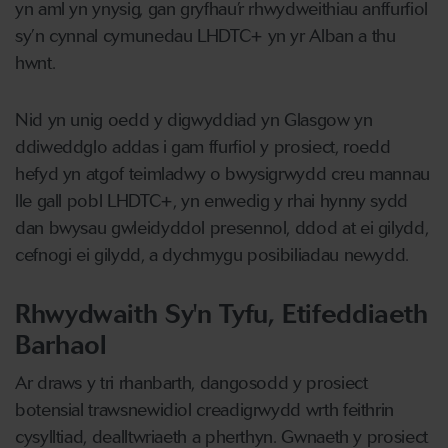
yn aml yn ynysig, gan gryfhau’r rhwydweithiau anffurfiol
sy’n cynnal cymunedau LHDTC+ yn yr Alban a thu
hwnt.
Nid yn unig oedd y digwyddiad yn Glasgow yn
ddiweddglo addas i gam ffurfiol y prosiect, roedd
hefyd yn atgof teimladwy o bwysigrwydd creu mannau
lle gall pobl LHDTC+, yn enwedig y rhai hynny sydd
dan bwysau gwleidyddol presennol, ddod at ei gilydd,
cefnogi ei gilydd, a dychmygu posibiliadau newydd.
Rhwydwaith Sy'n Tyfu, Etifeddiaeth
Barhaol
Ar draws y tri rhanbarth, dangosodd y prosiect
botensial trawsnewidiol creadigrwydd wrth feithrin
cysylltiad, dealltwriaeth a pherthyn. Gwnaeth y prosiect