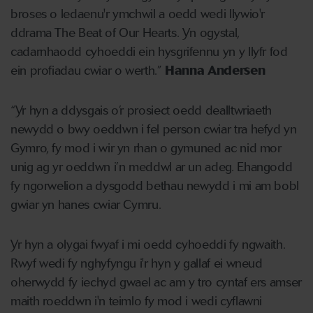
broses o ledaenu'r ymchwil a oedd wedi llywio'r
ddrama The Beat of Our Hearts. Yn ogystal,
cadarnhaodd cyhoeddi ein hysgrifennu yn y llyfr fod
ein profiadau cwiar o werth.”
Hanna Andersen
“Yr hyn a ddysgais o’r prosiect oedd dealltwriaeth
newydd o bwy oeddwn i fel person cwiar tra hefyd yn
Gymro, fy mod i wir yn rhan o gymuned ac nid mor
unig ag yr oeddwn i’n meddwl ar un adeg. Ehangodd
fy ngorwelion a dysgodd bethau newydd i mi am bobl
gwiar yn hanes cwiar Cymru.
Yr hyn a olygai fwyaf i mi oedd cyhoeddi fy ngwaith.
Rwyf wedi fy nghyfyngu i'r hyn y gallaf ei wneud
oherwydd fy iechyd gwael ac am y tro cyntaf ers amser
maith roeddwn i'n teimlo fy mod i wedi cyflawni