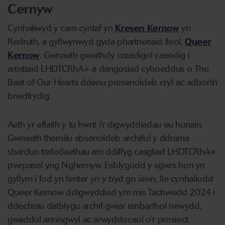
Cernyw
Cynhaliwyd y cam cyntaf yn
Kresen Kernow
yn
Redruth, a gyflwynwyd gyda phartneriaid lleol,
Queer
Kernow
. Gwnaeth gweithdy creadigol caeedig i
artistiaid LHDTCRhA+ a dangosiad cyhoeddus o The
Beat of Our Hearts ddenu presenoldeb cryf ac adborth
brwdfrydig.
Aeth yr effaith y tu hwnt i'r digwyddiadau eu hunain.
Gwnaeth themâu absenoldeb archifol y ddrama
sbardun trafodaethau am ddiffyg casgliad LHDTCRhA+
pwrpasol yng Nghernyw. Esblygodd y sgwrs hon yn
gyflym i fod yn fenter yn y byd go iawn, lle cynhaliodd
Queer Kernow ddigwyddiad ym mis Tachwedd 2024 i
ddechrau datblygu archif gwiar ranbarthol newydd,
gwaddol annisgwyl ac arwyddocaol o'r prosiect.