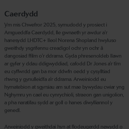
Caerdydd
Ym mis Chwefror 2025, symudodd y prosiect i
Amgueddfa Caerdydd, lle gwnaeth yr awdur a'r
hanesydd LHDTC+ lleol Norena Shopland hwyluso
gweithdy ysgrifennu creadigol ochr yn ochr â
dangosiad ffilm o'r ddrama. Gyda phresenoldeb llawn
ar gyfer y ddau ddigwyddiad, cafodd Dr Jones a'r tîm
eu cyffwrdd gan ba mor ddwfn oedd y cysylltiad
rhwng y gynulleidfa a'r ddrama. Arweiniodd eu
hymatebion at sgyrsiau am sut mae bywydau cwiar yng
Nghymru yn cael eu cynrychioli, straeon gan unigolion,
a pha naratifau sydd ar goll o hanes diwylliannol y
genedl.
Arweiniodd y gweithdai hyn at flodeugerdd newydd o