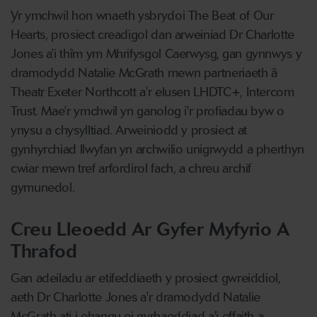
Yr ymchwil hon wnaeth ysbrydoi The Beat of Our
Hearts, prosiect creadigol dan arweiniad Dr Charlotte
Jones a'i thîm ym Mhrifysgol Caerwysg, gan gynnwys y
dramodydd Natalie McGrath mewn partneriaeth â
Theatr Exeter Northcott a'r elusen LHDTC+, Intercom
Trust. Mae'r ymchwil yn ganolog i'r profiadau byw o
ynysu a chysylltiad. Arweiniodd y prosiect at
gynhyrchiad llwyfan yn archwilio unigrwydd a pherthyn
cwiar mewn tref arfordirol fach, a chreu archif
gymunedol.
Creu Lleoedd Ar Gyfer Myfyrio A
Thrafod
Gan adeiladu ar etifeddiaeth y prosiect gwreiddiol,
aeth Dr Charlotte Jones a'r dramodydd Natalie
McGrath ati i ehangu ei gyrhaeddiad a'i effaith a