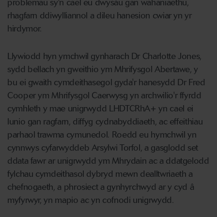
problemau sy'n cael eu dwysáu gan wahaniaethu,
rhagfarn ddiwylliannol a dileu hanesion cwiar yn yr
hirdymor.
Llywiodd hyn ymchwil gynharach Dr Charlotte Jones,
sydd bellach yn gweithio ym Mhrifysgol Abertawe, y
bu ei gwaith cymdeithasegol gyda'r hanesydd Dr Fred
Cooper ym Mhrifysgol Caerwysg yn archwilio'r ffyrdd
cymhleth y mae unigrwydd LHDTCRhA+ yn cael ei
lunio gan ragfarn, diffyg cydnabyddiaeth, ac effeithiau
parhaol trawma cymunedol. Roedd eu hymchwil yn
cynnwys cyfarwyddeb Arsylwi Torfol, a gasglodd set
ddata fawr ar unigrwydd ym Mhrydain ac a ddatgelodd
fylchau cymdeithasol dybryd mewn dealltwriaeth a
chefnogaeth, a phrosiect a gynhyrchwyd ar y cyd â
myfyrwyr, yn mapio ac yn cofnodi unigrwydd.