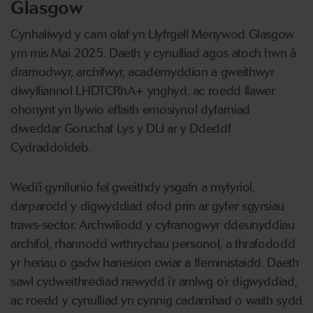
Glasgow
Cynhaliwyd y cam olaf yn Llyfrgell Menywod Glasgow
ym mis Mai 2025. Daeth y cynulliad agos atoch hwn â
dramodwyr, archifwyr, academyddion a gweithwyr
diwylliannol LHDTCRhA+ ynghyd, ac roedd llawer
ohonynt yn llywio effaith emosiynol dyfarniad
diweddar Goruchaf Lys y DU ar y Ddeddf
Cydraddoldeb.
Wedi'i gynllunio fel gweithdy ysgafn a myfyriol,
darparodd y digwyddiad ofod prin ar gyfer sgyrsiau
traws-sector. Archwiliodd y cyfranogwyr ddeunyddiau
archifol, rhannodd wrthrychau personol, a thrafododd
yr heriau o gadw hanesion cwiar a ffeministaidd. Daeth
sawl cydweithrediad newydd i’r amlwg o’r digwyddiad,
ac roedd y cynulliad yn cynnig cadarnhad o waith sydd