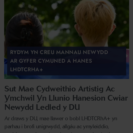
RYDYM YN CREU MANNAU NEWYDD
AR GYFER CYMUNED A HANES
LHDTCRHA+
Sut Mae Cydweithio Artistig Ac
Ymchwil Yn Llunio Hanesion Cwiar
Newydd Ledled y DU
Ar draws y DU, mae llawer o bobl LHDTCRhA+ yn
parhau i brofi unigrwydd, allgáu ac ymyleiddio,