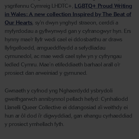
ysgrifennu Cymreig LHDTC+,
LGBTQ+ Proud Writing
in Wales: A new collection Inspired by The Beat of
Our Hearts
, sy'n dwyn ynghyd straeon, cerddi a
myfyrdodau a gyflwynwyd gan y cyfranogwyr hyn. Ers
hynny mae'r llyfr wedi cael ei ddosbarthu ar draws
llyfrgelloedd, amgueddfeydd a sefydliadau
cymunedol, ac mae wedi cael sylw yn y cyfryngau
ledled Cymru. Mae’n etifeddiaeth barhaol arall o'r
prosiect dan arweiniad y gymuned.
Gwnaeth y cyfnod yng Nghaerdydd ysbrydoli
gweithgarwch annibynnol pellach hefyd: Cynhaliodd
Llanelli Queer Collective ei ddangosiad a'i weithdy ei
hun ar ôl dod i'r digwyddiad, gan ehangu cyrhaeddiad
y prosiect ymhellach fyth.