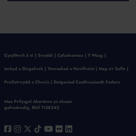
Cysylltwch â ni
Swyddi
Cyfadrannau
Y Wasg
Iechyd a Diogelwch
Ymwadiad a Hawlfraint
Map o'r Safle
Preifatrwydd a Chwcis
Datganiad Caethwasiaeth Fodern
Mae Prifysgol Abertawe yn elusen
gofrestredig, Rhif 1138342