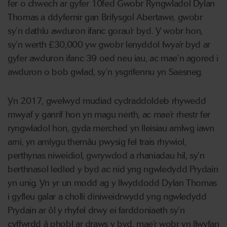
fer o chwech ar gyfer 10fed Gwobr Ryngwladol Dylan
Thomas a ddyfernir gan Brifysgol Abertawe, gwobr
sy’n dathlu awduron ifanc gorau’r byd. Y wobr hon,
sy’n werth £30,000 yw gwobr lenyddol fwya’r byd ar
gyfer awduron ifanc 39 oed neu iau, ac mae’n agored i
awduron o bob gwlad, sy’n ysgrifennu yn Saesneg.
Yn 2017, gwelwyd mudiad cydraddoldeb rhywedd
mwyaf y ganrif hon yn magu nerth, ac mae’r rhestr fer
ryngwladol hon, gyda merched yn lleisiau amlwg iawn
arni, yn amlygu themâu pwysig fel trais rhywiol,
perthynas niweidiol, gwrywdod a rhaniadau hil, sy’n
berthnasol ledled y byd ac nid yng ngwledydd Prydain
yn unig. Yn yr un modd ag y llwyddodd Dylan Thomas
i gyfleu galar a cholli diniweidrwydd yng ngwledydd
Prydain ar ôl y rhyfel drwy ei farddoniaeth sy’n
cyffwrdd â phobl ar draws y byd, mae’r wobr yn llwyfan