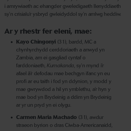
i amrywiaeth ac ehangder gweledigaeth llenyddiaeth
sy’n crisialu’r ysbryd gwleidyddol sy’n amlwg heddiw.
Ar y rhestr fer eleni, mae:
Kayo Chingonyi
(31), bardd, MC a
chynhyrchydd cerddoriaeth a anwyd yn
Zambia, am ei gasgliad cyntaf o
farddoniaeth,
Kumakanda
, sy’n mynd i’r
afael â’r defodau mae bechgyn ifanc yn eu
profi ar eu taith i fod yn ddynion, y modd y
mae gwrywdod a hil yn ymblethu, a’r hyn y
mae bod yn Brydeinig a ddim yn Brydeinig
ar yr un pryd yn ei olygu.
Carmen Maria Machado
(31), awdur
straeon byrion o dras Ciwba-Americanaidd,