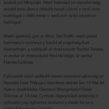
bodoli ym Mhrydain. Mae’r beirniaid yn wynebu tasg
anodd iawn dros y ddeufis nesaf i ddod o hyd i enw
buddugol o blith rhestr o awduron sydd eisoes yn
fuddugol.”
Wedi’i gadeirio gan yr Athro Dai Smith, mae’r panel
beirniadu’n cynnwys y bardd a’r ysgolhaig Kurt
Heinzelman; y nofelydd a’r dramodydd Rachel Trezise,
yr awdur a’r dramodydd Paul McVeigh, a’r awdur
Namita Gokhale.
Cyhoeddir enw’r enillydd mewn seremoni arbennig yn
Neuadd Fawr Prifysgol Abertawe ddydd Iau 10 Mai fel
rhan o ddathliadau Diwrnod Rhyngwladol Dylan
Thomas ar 14 Mai. Cynhelir digwyddiad arbennig i’r
cyhoedd yng nghwmni awduron y rhestr fer yn y