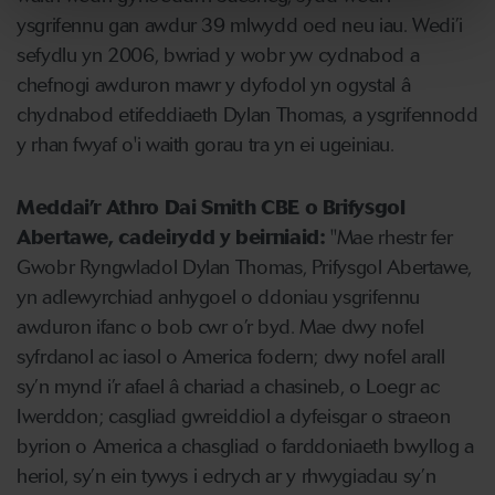
ysgrifennu gan awdur 39 mlwydd oed neu iau. Wedi’i
sefydlu yn 2006, bwriad y wobr yw cydnabod a
chefnogi awduron mawr y dyfodol yn ogystal â
chydnabod etifeddiaeth Dylan Thomas, a ysgrifennodd
y rhan fwyaf o'i waith gorau tra yn ei ugeiniau.
Meddai’r Athro Dai Smith CBE o Brifysgol
Abertawe, cadeirydd y beirniaid:
"Mae rhestr fer
Gwobr Ryngwladol Dylan Thomas, Prifysgol Abertawe,
yn adlewyrchiad anhygoel o ddoniau ysgrifennu
awduron ifanc o bob cwr o’r byd. Mae dwy nofel
syfrdanol ac iasol o America fodern; dwy nofel arall
sy’n mynd i’r afael â chariad a chasineb, o Loegr ac
Iwerddon; casgliad gwreiddiol a dyfeisgar o straeon
byrion o America a chasgliad o farddoniaeth bwyllog a
heriol, sy’n ein tywys i edrych ar y rhwygiadau sy’n