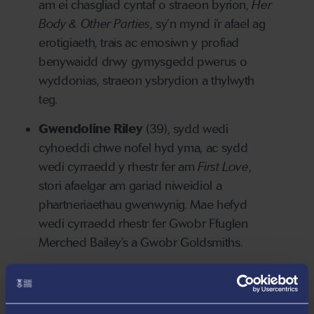
am ei chasgliad cyntaf o straeon byrion,
Her
Body & Other Parties
, sy’n mynd i’r afael ag
erotigiaeth, trais ac emosiwn y profiad
benywaidd drwy gymysgedd pwerus o
wyddonias, straeon ysbrydion a thylwyth
teg.
Gwendoline Riley
(39), sydd wedi
cyhoeddi chwe nofel hyd yma, ac sydd
wedi cyrraedd y rhestr fer am
First Love
,
stori afaelgar am gariad niweidiol a
phartneriaethau gwenwynig. Mae hefyd
wedi cyrraedd rhestr fer Gwobr Ffuglen
Merched Bailey’s a Gwobr Goldsmiths.
Sally Rooney
(27)
,
o Iwerddon sydd wedi
cyhoeddi ei nofel gyntaf
lwyddiannus,
Conversations with