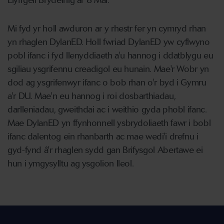
Llyfrgell Brydeinig ar 8 Mai.
Mi fyd yr holl awduron ar y rhestr fer yn cymryd rhan
yn rhaglen DylanED. Holl fwriad DylanED yw cyflwyno
pobl ifanc i fyd llenyddiaeth a'u hannog i ddatblygu eu
sgiliau ysgrifennu creadigol eu hunain. Mae'r Wobr yn
dod ag ysgrifenwyr ifanc o bob rhan o'r byd i Gymru
a'r DU. Mae'n eu hannog i roi dosbarthiadau,
darlleniadau, gweithdai ac i weithio gyda phobl ifanc.
Mae DylanED yn ffynhonnell ysbrydoliaeth fawr i bobl
ifanc dalentog ein rhanbarth ac mae wedi'i drefnu i
gyd-fynd â'r rhaglen sydd gan Brifysgol Abertawe ei
hun i ymgysylltu ag ysgolion lleol.