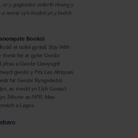
, ar y gagendor anferth rhwng y
th a rennir sy'n bodoli yn y bwlch
anongate Books)
lodd ei nofel gyntaf,
Stay With
 rhestr fer ar gyfer Gwobr
Lyfrau a Gwobr Llawysgrif
arnwyd gwobr y Prix Les Afriques
restr hir Gwobr Ryngwladol
, ac roedd yn Llyfr Gorau'r
go Tribune
ac
NPR
. Mae
rwich a Lagos.
ebayo