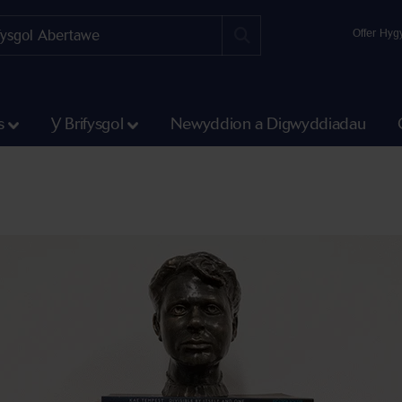
Offer Hyg
s
Y Brifysgol
Newyddion a Digwyddiadau