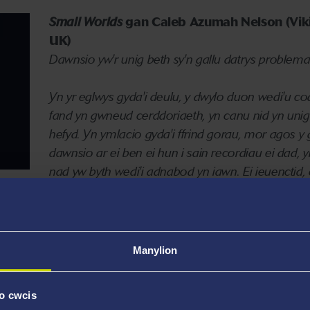
Small Worlds
gan Caleb Azumah Nelson (Vi
UK)
Dawnsio yw'r unig beth sy'n gallu datrys problem
Yn yr eglwys gyda'i deulu, y dwylo duon wedi'u 
fand yn gwneud cerddoriaeth, yn canu nid yn uni
hefyd.
Yn ymlacio gyda'i ffrind gorau, mor agos y 
dawnsio ar ei ben ei hun i sain recordiau ei dad,
nad yw byth wedi'i adnabod yn iawn.
Ei ieuenctid,
Dim ond mewn caneuon mae Stephen wedi ei adn
a ddaw ohono pan fydd y gerddoriaeth yn tewi?
Manylion
Mae Small Worlds, sy'n disgrifio digwyddiadau tri 
yn ôl eto, yn nofel am y bydoedd rydym yn eu creu
o cwcis
yn byw, yn dawnsio ac yn caru.