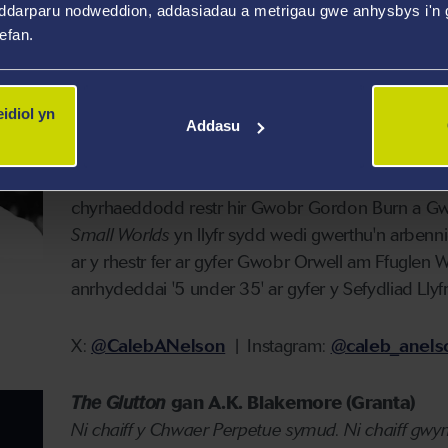
ddarparu nodweddion, addasiadau a metrigau gwe anhysbys i'n g
wefan.
Caleb Azumah Nelson,
Small Worlds
(Viking
Mae Caleb Azumah Nelson yn awdur ac yn ffotogr
ddwyrain Llundain. Enillodd ei nofel gyntaf
, Open
idiol yn
Gyntaf y Flwyddyn yng Ngwobrau Llyfrau Prydain,
Addasu
sydd wedi gwerthu'n arbennig o dda. Hefyd, cafodd
Thomas, Gwobr Awdur Ifanc y Flwyddyn y
Sunda
chyrhaeddodd restr hir Gwobr Gordon Burn a Gwob
Small Worlds
yn llyfr sydd wedi gwerthu'n arbenn
ar y rhestr fer ar gyfer Gwobr Orwell am Ffuglen 
anrhydeddai '5 under 35' ar gyfer y Sefydliad Lly
X:
@CalebANelson
| Instagram:
@caleb_anels
The Glutton
gan A.K
. Blakemore (Granta)
Ni chaiff y Chwaer Perpetue symud.
Ni chaiff gwy