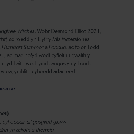
ingtree Witches
, Wobr Desmond Elliot 2021,
f, ac roedd yn Llyfr y Mis Waterstones.
,
Humbert Summer
a
Fondue,
ac fe enillodd
u, ac mae hefyd wedi cyfieithu gwaith y
'i rhyddiaith wedi ymddangos yn y London
view, ymhlith cyhoeddiadau eraill.
hearse
ber)
)
,
cyhoeddir ail gasgliad gloyw
mdrin yn ddiofn â themâu