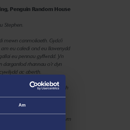
king, Penguin Random House
au Stephen.
codi mewn canmoliaeth.
Gyda'i
g am eu caledi ond eu llawenydd
gallai eu pennau gyffwrdd.
Yn
 yn darganfod rhannau o’r dyn
 cywilydd ac aberth.
abod ei hun erioed.
Ond beth
Am
haf, o dde Llundain i Ghana ac
 i'n hunain.
Y bydoedd lle rydym