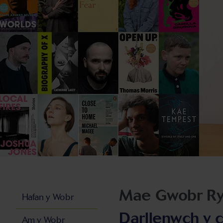
Mae Gwobr Ryn
Hafan y Wobr
Darllenwch y c
Am y Wobr