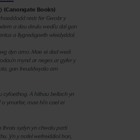
̀ (Canongate Books)
rhaeddodd restr fer Gwobr y
odern a dau deulu wedi'u dal gan
tus a llygredigaeth wleidyddol.
lwg dyn arno.
Mae ei dad wedi
rnodau'n mynd ar neges ar gyfer y
rdota, gan freuddwydio am
lu cyfoethog.
A hithau bellach yn
 o ymarfer, mae hi'n cael ei
 thrais sydyn yn chwalu parti
thu.
Yn y nofel wefreiddiol hon,