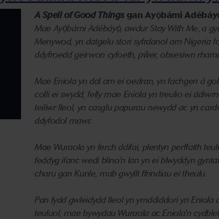
A Spell of Good Things
gan Ayọ̀bámi Adébáyọ
Mae Ayọ̀bámi Adébáyọ̀, awdur Stay With Me
,
a gy
Menywod, yn datgelu stori syfrdanol am Nigeria f
ddyfroedd geirwon cyfoeth, pŵer, obsesiwn rhaman
Mae Eniola yn dal am ei oedran, yn fachgen â go
colli ei swydd, felly mae Eniola yn treulio ei ddiw
teiliwr lleol, yn casglu papurau newydd ac yn ca
ddyfodol mawr.
Mae Wuraola yn ferch ddifai, plentyn perffaith teu
feddyg ifanc wedi blino'n lan yn ei blwyddyn gyntaf
charu gan Kunle, mab gwyllt ffrindiau ei theulu.
Pan fydd gwleidydd lleol yn ymddiddori yn Eniola a
teuluol, mae bywydau Wuraola ac Eniola'n cydble