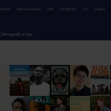
yrchedd
Myfyrwyr Cyfredol
Staff
Cyn-fyfyrwyr
中文
English
Cefnogaeth a Lles