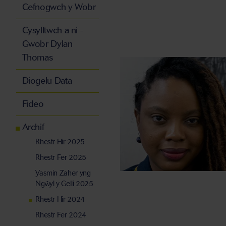
Cefnogwch y Wobr
Cysylltwch a ni -
Gwobr Dylan
Thomas
Diogelu Data
Fideo
Archif
Rhestr Hir 2025
Rhestr Fer 2025
Yasmin Zaher yng
Ngŵyl y Gelli 2025
Rhestr Hir 2024
Rhestr Fer 2024