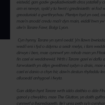
eistedd, gan gadw gwyliadwriaeth dros ystafell y cl
am ei newyn, sydd y tu hwnt i grediniaeth:
ei fod 
greaduriaid a gwrthrychau.
Plentyn hyd yn oed, os
mae'n anodd credu mai'r dyn main, eiddil hwn yw'
alw'n Tarare Fawr, Bolgi Lyon.
Cyn hynny, Tarare yn syml oedd.
Yn llawn bwriada
wedi'i eni i fyd o ddyrnu a seidr melys, i fam wedd
dirwyn i ben, mae cynnwrf ym mhob man yn Ffrai
fin cael ei weddnewid.
Wrth i Tarare gael ei daflu 
farwolaeth yn dilyn gweithred sydyn o drais, mae
cael ei danio a chyn hir, daw'n destun rhyfeddu l
alluoedd anhygoel i fwyta.
Gan ddilyn hynt Tarare wrth iddo deithio o dde Ffra
ganol y chwyldro, mae
The Glutton
, yn daith gyffr
cynnwrf a llygredigaeth, lle'r unig peth sy'n cym