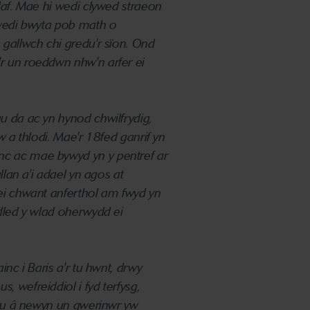
af.
Mae hi wedi clywed straeon
wedi bwyta pob math o
 gallwch chi gredu'r sïon.
Ond
r un roeddwn nhw'n arfer ei
u da ac yn hynod chwilfrydig,
w a thlodi.
Mae'r 18fed ganrif yn
nc ac mae bywyd yn y pentref ar
allan a'i adael yn agos at
 ei chwant anferthol am fwyd yn
edled y wlad oherwydd ei
inc i Baris a'r tu hwnt, drwy
ous, wefreiddiol i fyd terfysg,
haru â newyn un gwerinwr yw