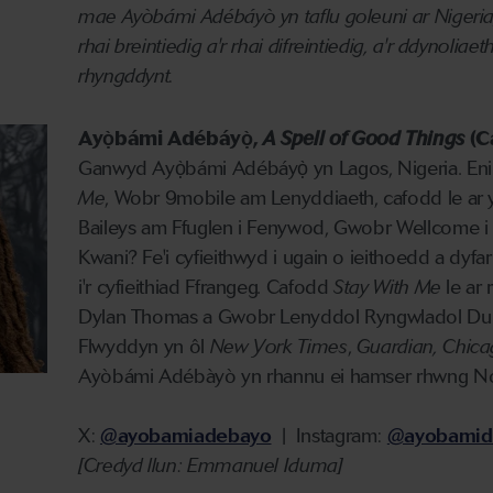
mae Ayòbámi Adébáyò yn taflu goleuni ar Nigeria
rhai breintiedig a'r rhai difreintiedig, a'r ddynoliae
rhyngddynt.
Ayọ̀bámi Adébáyọ̀,
A Spell of Good Things
(C
Ganwyd Ayọ̀bámi Adébáyọ̀ yn Lagos, Nigeria. Enil
Me
, Wobr 9mobile am Lenyddiaeth, cafodd le ar y
Baileys am Ffuglen i Fenywod, Gwobr Wellcome i 
Kwani? Fe'i cyfieithwyd i ugain o ieithoedd a dyf
i'r cyfieithiad Ffrangeg. Cafodd
Stay With Me
le ar 
Dylan Thomas a Gwobr Lenyddol Ryngwladol Dulyn
Flwyddyn yn ôl
New York Times
,
Guardian, Chica
Ayòbámi Adébàyò yn rhannu ei hamser rhwng No
X:
@ayobamiadebayo
| Instagram:
@ayobamid
[Credyd llun: Emmanuel Iduma]