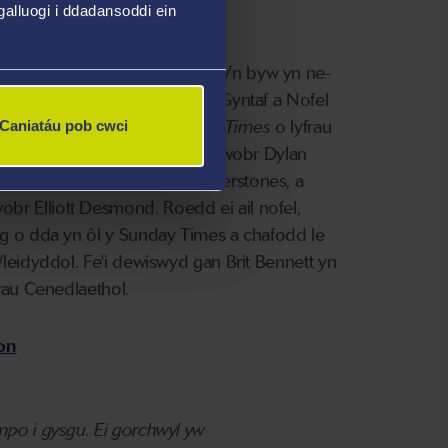
alluogi i ddadansoddi ein
, Penguin Random House)
affydd Prydeinig-Ghanaidd sy'n byw yn ne-
 Water
, Wobr Costa am Nofel Gyntaf a Nofel
 a chyrhaeddodd frig rhestr y
Times
o lyfrau
Caniatáu pob cwci
 le ar y rhestr fer ar gyfer Gwobr Dylan
y Times
, Llyfr y Flwyddyn Waterstones, a
r Elliott Desmond. Roedd ei ail nofel,
ig o dda yn ôl y Sunday Times a chafodd le
Wleidyddol. Fe'i dewiswyd gan Brit Bennett yn
frau Cenedlaethol.
on
mpo i gysgu.
Ei gorchwyl yw