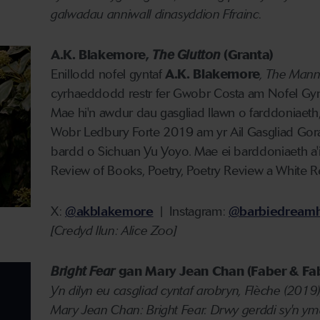
galwadau anniwall dinasyddion Ffrainc.
A.K. Blakemore,
The Glutton
(Granta)
Enillodd nofel gyntaf
A.K. Blakemore
, The Mann
cyrhaeddodd restr fer Gwobr Costa am Nofel Gynta
Mae hi'n awdur dau gasgliad llawn o farddoniaeth
Wobr Ledbury Forte 2019 am yr Ail Gasgliad Gora
bardd o Sichuan Yu Yoyo. Mae ei barddoniaeth a
Review of Books, Poetry, Poetry Review a White Re
X:
@akblakemore
| Instagram:
@barbiedream
[Credyd llun: Alice Zoo
]
Bright Fear
gan Mary Jean Chan (Faber & Fa
Yn dilyn eu casgliad cyntaf arobryn, Fl
è
che (2019
Mary Jean Chan:
Bright Fear. Drwy gerddi sy'n y