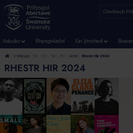
Astudio
Rhyngwladol
Ein Ymchwil
Busne
Y Brifysgol
Ein Cyfadrannau
Cyfadran y Dyniaethau a'r Gwyddorau Cymdeithasol
Sefydliad Diwylliannol
Prifysgol Abertawe Gwobr Dylan Thomas
Archif
Rhestr Hir 2024
RHESTR HIR 2024