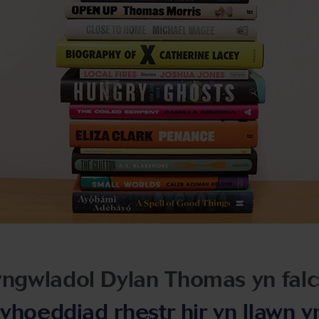
gwladol Dylan Thomas yn falch
yhoeddiad rhestr hir yn llawn y