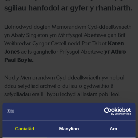
sgiliau hanfodol ar gyfer y rhanbarth.
Llofnodwyd dogfen Memorandwm Cyd-ddealltwriaeth
yn Abaty Singleton ym Mhrifysgol Abertawe gan Brif
Weithredwr Cyngor Castell-nedd Port Talbot
Karen
Jones
ac Is-ganghellor Prifysgol Abertawe
yr Athro
Paul Boyle.
Nod y Memorandwm Cyd-ddealltwriaeth yw helpu’r
ddau sefydliad archwilio dulliau o gydweithio â
sefydliadau eraill i hybu iechyd a llesiant pobl leol.
Dywedodd Karen Jones:
“Mae llofnodi’r
Memorandwm Cyd-ddealltwriaeth yn gyfle i
gadarnhau’r hyn sydd eisoes yn berthynas dda rhwng y
Caniatâd
Manylion
Am
cyngor a’r brifysgol, a nod y ddwy ochr yw parhau i