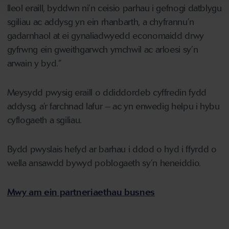
lleol eraill, byddwn ni’n ceisio parhau i gefnogi datblygu
sgiliau ac addysg yn ein rhanbarth, a chyfrannu’n
gadarnhaol at ei gynaliadwyedd economaidd drwy
gyfrwng ein gweithgarwch ymchwil ac arloesi sy’n
arwain y byd.”
Meysydd pwysig eraill o ddiddordeb cyffredin fydd
addysg, a’r farchnad lafur – ac yn enwedig helpu i hybu
cyflogaeth a sgiliau.
Bydd pwyslais hefyd ar barhau i ddod o hyd i ffyrdd o
wella ansawdd bywyd poblogaeth sy’n heneiddio.
Mwy am ein partneriaethau busnes