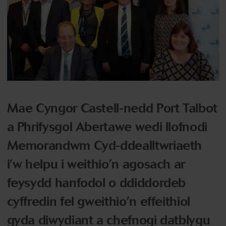
Mae Cyngor Castell-nedd Port Talbot
a Phrifysgol Abertawe wedi llofnodi
Memorandwm Cyd-ddealltwriaeth
i’w helpu i weithio’n agosach ar
feysydd hanfodol o ddiddordeb
cyffredin fel gweithio’n effeithiol
gyda diwydiant a chefnogi datblygu