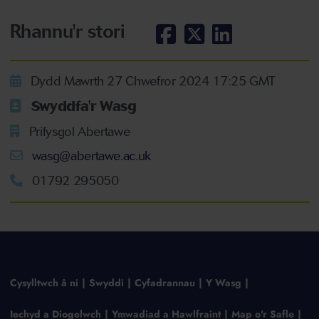
Rhannu'r stori
Dydd Mawrth 27 Chwefror 2024 17:25 GMT
Swyddfa'r Wasg
Prifysgol Abertawe
wasg@abertawe.ac.uk
01792 295050
Cysylltwch â ni
Swyddi
Cyfadrannau
Y Wasg
Iechyd a Diogelwch
Ymwadiad a Hawlfraint
Map o'r Safle