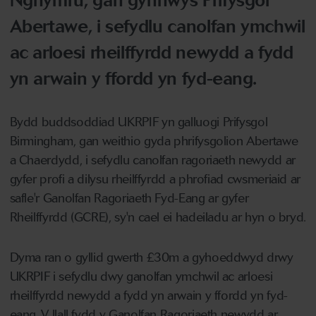
Nghymru, gan gynnwys Prifysgol
Abertawe, i sefydlu canolfan ymchwil
ac arloesi rheilffyrdd newydd a fydd
yn arwain y ffordd yn fyd-eang.
Bydd buddsoddiad UKRPIF yn galluogi Prifysgol
Birmingham, gan weithio gyda phrifysgolion Abertawe
a Chaerdydd, i sefydlu canolfan ragoriaeth newydd ar
gyfer profi a dilysu rheilffyrdd a phrofiad cwsmeriaid ar
safle'r Ganolfan Ragoriaeth Fyd-Eang ar gyfer
Rheilffyrdd (GCRE), sy'n cael ei hadeiladu ar hyn o bryd.
Dyma ran o gyllid gwerth £30m a gyhoeddwyd drwy
UKRPIF i sefydlu dwy ganolfan ymchwil ac arloesi
rheilffyrdd newydd a fydd yn arwain y ffordd yn fyd-
eang. Y llall fydd y Ganolfan Ragoriaeth newydd ar