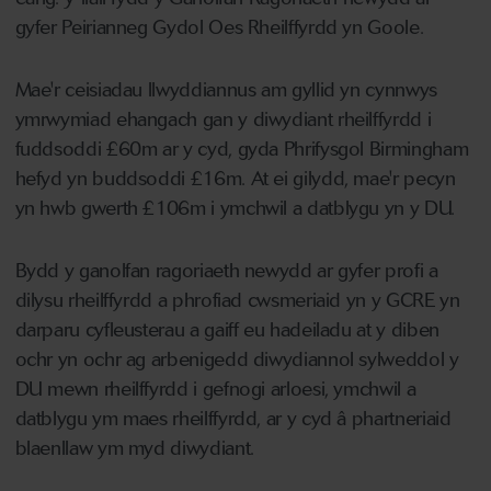
gyfer Peirianneg Gydol Oes Rheilffyrdd yn Goole.
Mae'r ceisiadau llwyddiannus am gyllid yn cynnwys
ymrwymiad ehangach gan y diwydiant rheilffyrdd i
fuddsoddi £60m ar y cyd, gyda Phrifysgol Birmingham
hefyd yn buddsoddi £16m. At ei gilydd, mae'r pecyn
yn hwb gwerth £106m i ymchwil a datblygu yn y DU.
Bydd y ganolfan ragoriaeth newydd ar gyfer profi a
dilysu rheilffyrdd a phrofiad cwsmeriaid yn y GCRE yn
darparu cyfleusterau a gaiff eu hadeiladu at y diben
ochr yn ochr ag arbenigedd diwydiannol sylweddol y
DU mewn rheilffyrdd i gefnogi arloesi, ymchwil a
datblygu ym maes rheilffyrdd, ar y cyd â phartneriaid
blaenllaw ym myd diwydiant.