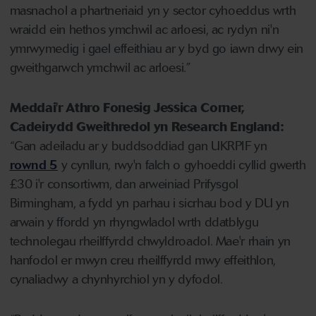
masnachol a phartneriaid yn y sector cyhoeddus wrth
wraidd ein hethos ymchwil ac arloesi, ac rydyn ni'n
ymrwymedig i gael effeithiau ar y byd go iawn drwy ein
gweithgarwch ymchwil ac arloesi.”
Meddai'r Athro Fonesig Jessica Corner,
Cadeirydd Gweithredol yn Research England:
“Gan adeiladu ar y buddsoddiad gan UKRPIF yn
rownd 5
y cynllun, rwy'n falch o gyhoeddi cyllid gwerth
£30 i'r consortiwm, dan arweiniad Prifysgol
Birmingham, a fydd yn parhau i sicrhau bod y DU yn
arwain y ffordd yn rhyngwladol wrth ddatblygu
technolegau rheilffyrdd chwyldroadol. Mae'r rhain yn
hanfodol er mwyn creu rheilffyrdd mwy effeithlon,
cynaliadwy a chynhyrchiol yn y dyfodol.