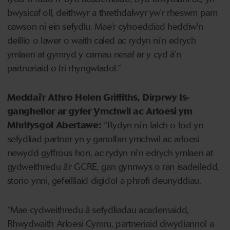
bwysicaf oll, deithwyr a threthdalwyr yw'r rheswm pam
cawson ni ein sefydlu. Mae'r cyhoeddiad heddiw'n
deillio o lawer o waith caled ac rydyn ni'n edrych
ymlaen at gymryd y camau nesaf ar y cyd â’n
partneriaid o fri rhyngwladol.”
Meddai'r Athro Helen Griffiths, Dirprwy Is-
ganghellor ar gyfer Ymchwil ac Arloesi ym
Mhrifysgol Abertawe:
“Rydyn ni'n falch o fod yn
sefydliad partner yn y ganolfan ymchwil ac arloesi
newydd gyffrous hon, ac rydyn ni'n edrych ymlaen at
gydweithredu â'r GCRE, gan gynnwys o ran isadeiledd,
storio ynni, gefeilliaid digidol a phrofi deunyddiau.
“Mae cydweithredu â sefydliadau academaidd,
Rhwydwaith Arloesi Cymru, partneriaid diwydiannol a