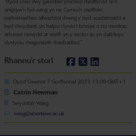
“Bydd creu dwy ganolfan ymchwil rheilffyrdd sy'n
unigryw'n fyd-eang yn ne Cymru'n meithrin
partneriaethau allweddol rhwng y byd academaidd a
byd diwydiant, yn helpu i lywio'r broses o roi mentrau
arloesol newydd ar waith yn y sector ac yn datblygu
clystyrau rhagoriaeth rhanbarthol.”
Rhannu'r stori
Dydd Gwener 7 Gorffennaf 2023 13:09 GMT+1
Catrin Newman
Swyddfa'r Wasg
wasg@abertawe.ac.uk