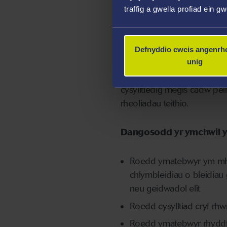
Yn hollbwysig, dywedwyd
traffig a gwella profiad ein g
bedwar grŵp
: carfannau 
clymblaid o bleidiau gwaha
Byd.
Defnyddio cwcis angenrhe
unig
Gofynnwyd i gyfranogwyr ra
cysylltiedig megis cadw pell
rheoliadau teithio.
Dangosodd yr ymchwil y
Roedd ymatebwyr ym mhob
chlymbleidiau o bleidiau
neu geidwadol elît
Roedd cysylltiad cryf rhw
Roedd ymatebwyr rhyddfr