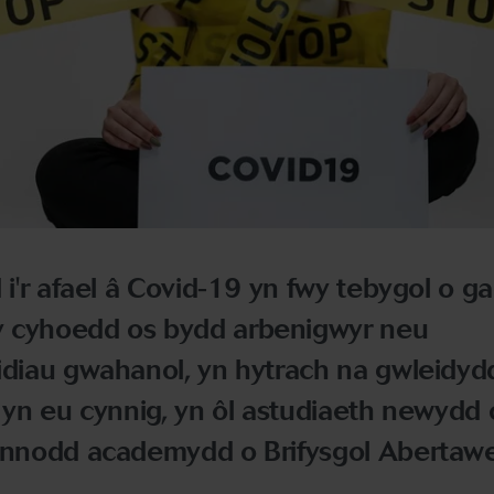
 i'r afael â Covid-19 yn fwy tebygol o ga
y cyhoedd os bydd arbenigwyr neu
idiau gwahanol, yn hytrach na gwleidyd
, yn eu cynnig, yn ôl astudiaeth newydd 
rannodd academydd o Brifysgol Abertawe 