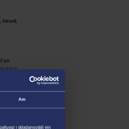
Israel,
l yn
idyddion
id-19
.
Am
hyd
 â gosod
alluogi i ddadansoddi ein