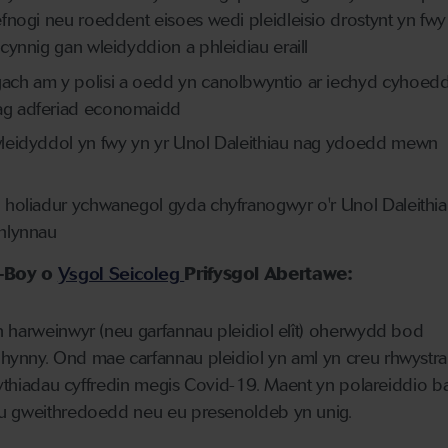
fnogi neu roeddent eisoes wedi pleidleisio drostynt yn fwy
ynnig gan wleidyddion a phleidiau eraill
ch am y polisi a oedd yn canolbwyntio ar iechyd cyhoedd
g adferiad economaidd
leidyddol yn fwy yn yr Unol Daleithiau nag ydoedd mewn
holiadur ychwanegol gyda chyfranogwyr o'r Unol Daleithi
hlynnau
a-Boy o
Ysgol Seicoleg
Prifysgol Abertawe:
n harweinwyr (neu garfannau pleidiol elît) oherwydd bod
ynny. Ond mae carfannau pleidiol yn aml yn creu rhwystrau
ygythiadau cyffredin megis Covid-19. Maent yn polareiddio b
eu gweithredoedd neu eu presenoldeb yn unig.