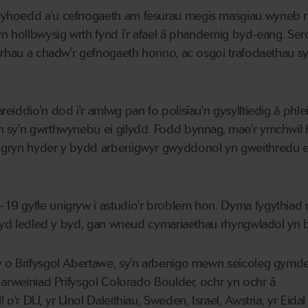
yhoedd a'u cefnogaeth am fesurau megis masgiau wyneb 
n hollbwysig wrth fynd i'r afael â phandemig byd-eang. Ser
crhau a chadw'r gefnogaeth honno, ac osgoi trafodaethau sy
reiddio'n dod i'r amlwg pan fo polisïau'n gysylltiedig â phle
 sy'n gwrthwynebu ei gilydd. Fodd bynnag, mae'r ymchwil 
gryn hyder y bydd arbenigwyr gwyddonol yn gweithredu er
19 gyfle unigryw i astudio'r broblem hon. Dyma fygythia
pryd ledled y byd, gan wneud cymariaethau rhyngwladol yn 
 o Brifysgol Abertawe, sy'n arbenigo mewn seicoleg gymdei
 arweiniad Prifysgol Colorado Boulder, ochr yn ochr â
 o'r DU, yr Unol Daleithiau, Sweden, Israel, Awstria, yr Eidal