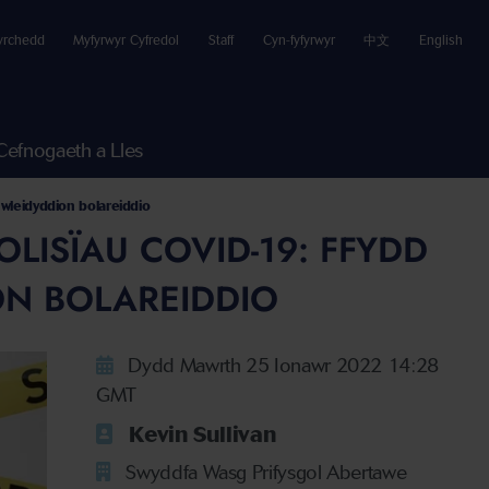
yrchedd
Myfyrwyr Cyfredol
Staff
Cyn-fyfyrwyr
中文
English
Cefnogaeth a Lles
 wleidyddion bolareiddio
LISÏAU COVID-19: FFYDD
N BOLAREIDDIO
Dydd Mawrth 25 Ionawr 2022 14:28
GMT
Kevin Sullivan
Swyddfa Wasg Prifysgol Abertawe