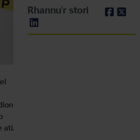
Rhannu'r stori
el
dion
o
ati.