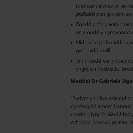
roeddent eisoes yn eu ce
polisïau
pan gawsant eu c
Roedd cefnogaeth ehanga
un a oedd yn ymwneud a
Nid oedd polareiddio gw
gwledydd eraill
Yr un oedd canfyddiadau 
ynghylch dosbarthu brec
Meddai Dr Gabriela Jig
“Rydym yn dilyn esiampl ei
dyletswydd arnom i wneud h
gwaith o fynd i'r afael â b
cyhoedd drwy eu geiriau, 