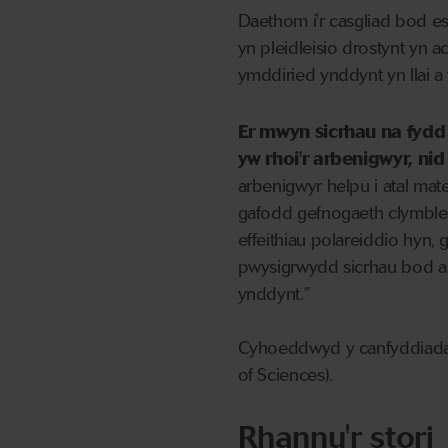
Daethom i'r casgliad bod e
yn pleidleisio drostynt yn ach
ymddiried ynddynt yn llai a 
Er mwyn sicrhau na fyd
yw rhoi'r arbenigwyr, ni
arbenigwyr helpu i atal mate
gafodd gefnogaeth clymblei
effeithiau polareiddio hyn,
pwysigrwydd sicrhau bod a
ynddynt.”
Cyhoeddwyd y canfyddiad
of Sciences).
Rhannu'r stori