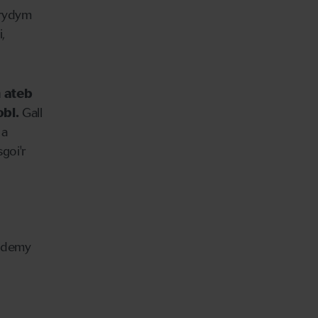
 rydym
i,
 ateb
obl.
Gall
 a
goi'r
cademy