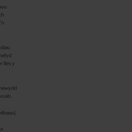
neu
ch
'n
idiau
hefyd
 lles y
d newydd
bosib.
thasol,
 a