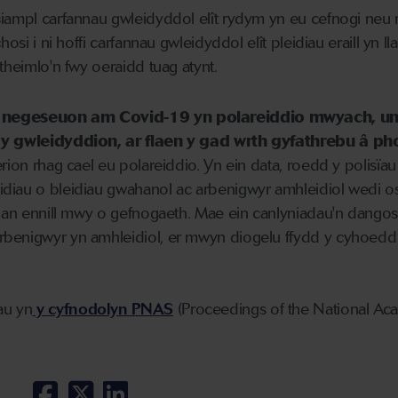
siampl carfannau gwleidyddol elît rydym yn eu cefnogi neu
osi i ni hoffi carfannau gwleidyddol elît pleidiau eraill yn lla
theimlo'n fwy oeraidd tuag atynt.
d negeseuon am Covid-19 yn polareiddio mwyach, un
d y gwleidyddion, ar flaen y gad wrth gyfathrebu â ph
rion rhag cael eu polareiddio. Yn ein data, roedd y polisïau
diau o bleidiau gwahanol ac arbenigwyr amhleidiol wedi os
 gan ennill mwy o gefnogaeth. Mae ein canlyniadau'n dangos
rbenigwyr yn amhleidiol, er mwyn diogelu ffydd y cyhoedd
au yn
y cyfnodolyn PNAS
(Proceedings of the National A