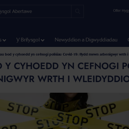
Offer Hyg
s
Y Brifysgol
Newyddion a Digwyddiadau
au bod y cyhoedd yn cefnogi polisïau Covid-19: ffydd mewn arbenigwyr wrth i
 Y CYHOEDD YN CEFNOGI PO
IGWYR WRTH I WLEIDYDDIO