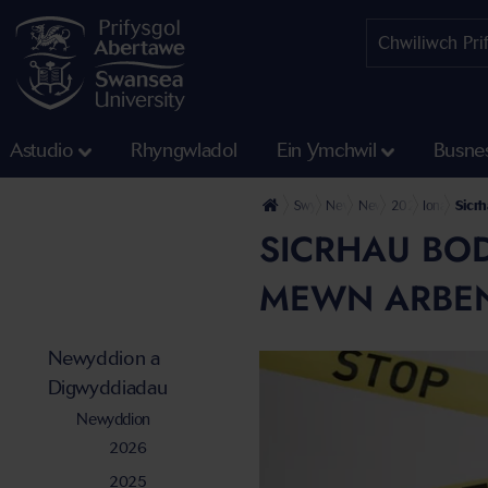
Astudio
Rhyngwladol
Ein Ymchwil
Busne
Swyddfa'r Wasg
Newyddion a Digwyddiadau
Newyddion
2022
Ionawr
Sicrh
SICRHAU BOD
MEWN ARBEN
Newyddion a
Digwyddiadau
Newyddion
2026
2025