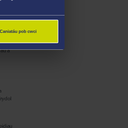
an un o
l elît,
Iechyd y
Caniatáu pob cwci
urau
dau a
a
frydol
eidiau