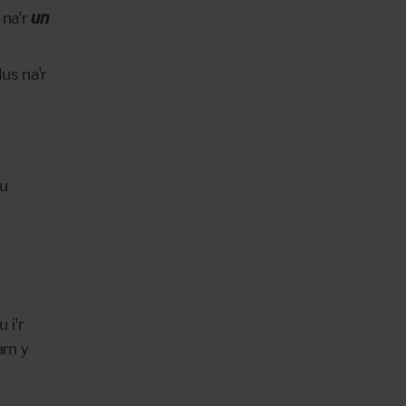
 na'r
un
us na'r
au
 i'r
arn y