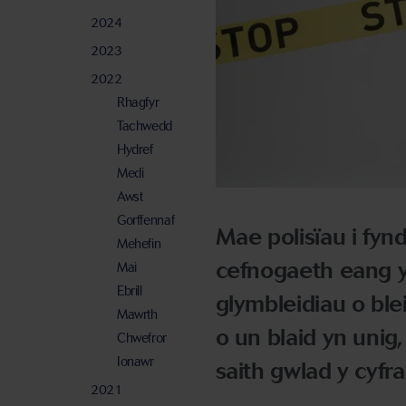
2024
2023
2022
Rhagfyr
Tachwedd
Hydref
Medi
Awst
Gorffennaf
Mae polisïau i fynd
Mehefin
cefnogaeth eang 
Mai
Ebrill
glymbleidiau o ble
Mawrth
o un blaid yn unig
Chwefror
Ionawr
saith gwlad y cyf
2021