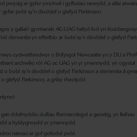
pwysig ar gyfer ymchwil i gyffuriau newydd, a allai arwain
r gyfer pobl sy'n dioddef o glefyd Parkinson.
ngos y gallai'r gymhareb AG:UAG hefyd fod yn fioddangosy
 fod dementia yn effeithio ar bobl sy'n dioddef o glefyd Par
nwys cydweithredwyr o Brifysgol Newcastle yn y DU a Phri
thant archwilio rôl AG ac UAG yn yr ymennydd, yn ogystal 
 o bobl sy'n dioddef o glefyd Parkinson a dementia â gw
 o glefyd Parkinson, a grŵp rheolydd.
nlynol:
gan ddefnyddio dulliau ffarmacolegol a genetig, yn lleihau
idd a hyblygrwydd yr ymennydd.
droi namau ar gof gofodol pobl.