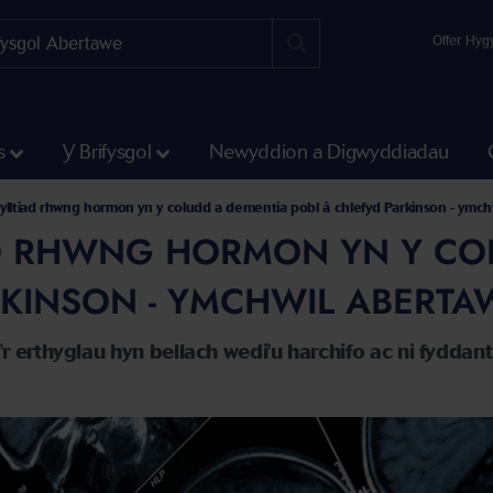
Offer Hyg
s
Y Brifysgol
Newyddion a Digwyddiadau
sylltiad rhwng hormon yn y coludd a dementia pobl â chlefyd Parkinson - ym
AD RHWNG HORMON YN Y CO
RKINSON - YMCHWIL ABERT
r erthyglau hyn bellach wedi'u harchifo ac ni fydda