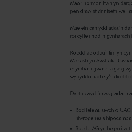
Mae'r hormon hwn yn darged 
pen draw at driniaeth well a
Mae ein canfyddiadau'n da
roi cyfle i nodi'n gynharach
Roedd aelodau'r tîm yn cyn
Monash yn Awstralia. Gwnae
chymharu gwaed a gasglwyd
wybyddol iach sy'n dioddef
Daethpwyd i'r casgliadau ca
Bod lefelau uwch o UAG, 
niwrogenesis hipocampa
Roedd AG yn helpu i wrth