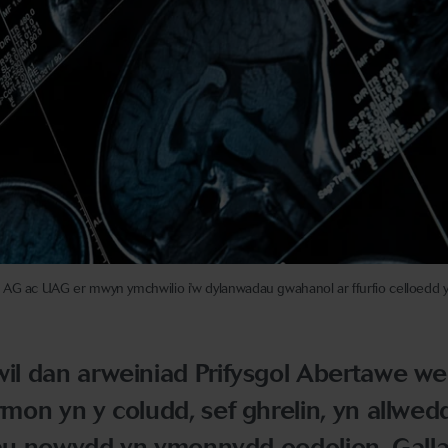
 AG ac UAG er mwyn ymchwilio i'w dylanwadau gwahanol ar ffurfio celloedd y
l dan arweiniad Prifysgol Abertawe we
on yn y coludd, sef ghrelin, yn allwed
lau newydd yn ymennydd oedolion. Galla