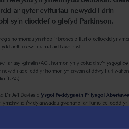
fordd ar gyfer cyffuriau newydd i drin
l sy'n dioddef o glefyd Parkinson.
egis hormonau yn rheoli'r broses o ffurfio celloedd yr ym
byddiaeth mewn mamaliaid llawn dwf.
l ar asyl-ghrelin (AG), hormon yn y coludd sy'n ysgogi cel
e newid i adeiledd yr hormon yn arwain at ddwy ffurf wahan
dio (UAG).
ad Dr Jeff Davies o
Ysgol Feddygaeth Prifysgol Abertaw
ymchwilio i'w dylanwadau gwahanol ar ffurfio celloedd yr
 i bobl sy'n dioddef o glefyd Parkinson gan fod dementia, 