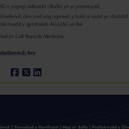
G o ysgogi celloedd i ffurfio yn yr ymennydd.
a archwiliwyd, dim ond yng ngwaed y bobl a oedd yn dioddef
tia roedd y gymhareb AG:UAG yn llai.
il yn Cell Reports Medicine.
 darllenwch fwy
elwch
Ymwadiad a Hawlfraint
Map o'r Safle
Preifatrwydd a Chw