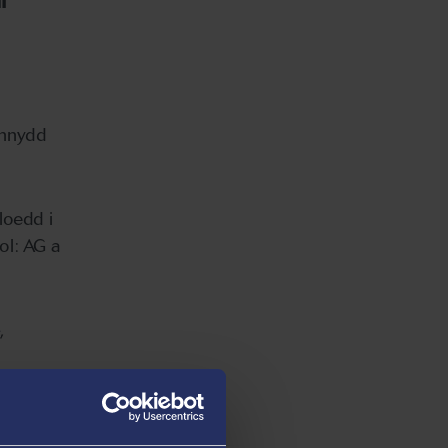
ennydd
loedd i
ol: AG a
e
,
sy'n