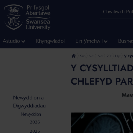
Astudio
Rhyngwladol
Ein Ymchwil
Busne
Swyddfa'r Wasg
Newyddion a Digwyddiadau
Newyddion
2020
Hydref
Y cy
Y CYSYLLTI
CHLEFYD PA
Mae'
Newyddion a
Digwyddiadau
Newyddion
2026
2025