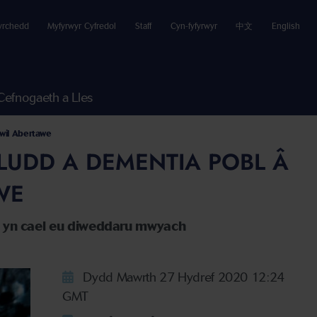
yrchedd
Myfyrwyr Cyfredol
Staff
Cyn-fyfyrwyr
中文
English
Cefnogaeth a Lles
chwil Abertawe
LUDD A DEMENTIA POBL Â
AWE
nt yn cael eu diweddaru mwyach
Dydd Mawrth 27 Hydref 2020 12:24
GMT