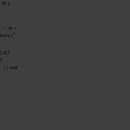
 yn y
dd, gan
kinson.”
fysgol
â
aed pobl