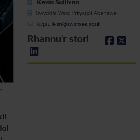
Kevin Sullivan
Swyddfa Wasg Prifysgol Abertawe
k.g.sullivan@swansea.ac.uk
Rhannu'r stori
r
di
dol
i