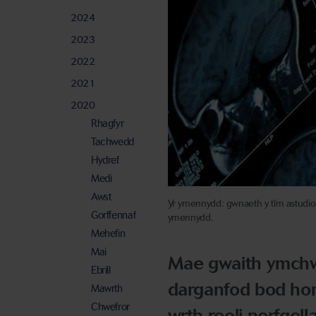
2024
2023
2022
2021
2020
Rhagfyr
Tachwedd
Hydref
Medi
Awst
Yr ymennydd: gwnaeth y tîm astudio
Gorffennaf
ymennydd.
Mehefin
Mai
Mae gwaith ymchwi
Ebrill
darganfod bod horm
Mawrth
Chwefror
wrth reoli nerfgel