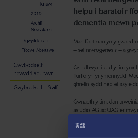
Ionawr
helpu i baratoi'r f
2019
dementia mewn pob
Archif
Newyddion
Digwyddiadau
Mae ffactorau yn y gwaed m
– sef niwrogenesis – a gwy
Ffocws Abertawe
Gwybodaeth i
Canolbwyntiodd y tîm ymchwi
newyddiadurwyr
ffurfio yn yr ymennydd. Ma
ghrelin sydd heb ei asyleid
Gwybodaeth i Staff
Gwnaeth y tîm, dan arweini
astudio AG ac UAG er mwyn 
ymennydd.
Mae'r ymchwil yn berthnasol