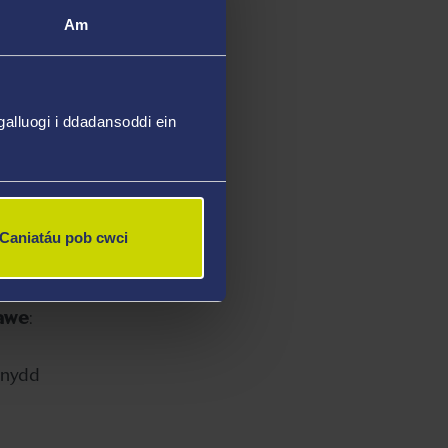
honynt.
Am
dau'r
alluogi i ddadansoddi ein
ac yn
Caniatáu pob cwci
d
tawe
:
ennydd