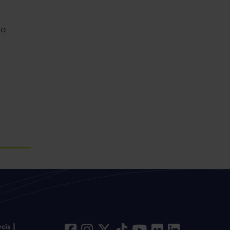
 o
cis