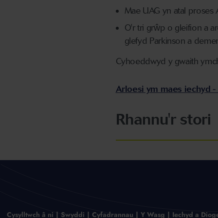
Mae UAG yn atal proses A
O'r tri grŵp o gleifion 
glefyd Parkinson a demen
Cyhoeddwyd y gwaith ymchw
Arloesi ym maes iechyd -
Rhannu'r stori
Cysylltwch â ni
Swyddi
Cyfadrannau
Y Wasg
Iechyd a Diog