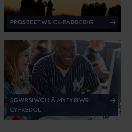
PROSBECTWS OL-RADDEDIG
SGWRSIWCH Â MYFYRIWR
CYFREDOL