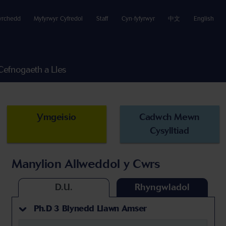
yrchedd
Myfyrwyr Cyfredol
Staff
Cyn-fyfyrwyr
中文
English
Cefnogaeth a Lles
Ymgeisio
Cadwch Mewn
Cysylltiad
Manylion Allweddol y Cwrs
D.U.
Rhyngwladol
Ph.D 3 Blynedd Llawn Amser