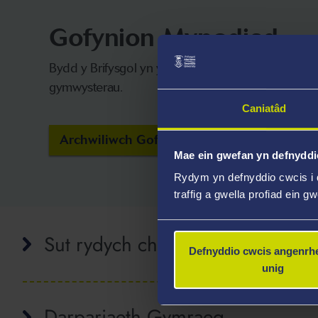
Gofynion Mynediad
Bydd y Brifysgol yn ystyried ceisiadau gan fyfyrwy
gymwysterau.
Caniatâd
Archwiliwch Gofynion Mynediad
Mae ein gwefan yn defnyddi
Rydym yn defnyddio cwcis i 
traffig a gwella profiad ein g
Sut rydych chi'n cael eich goruc
Defnyddio cwcis angenrhe
unig
Darpariaeth Gymraeg