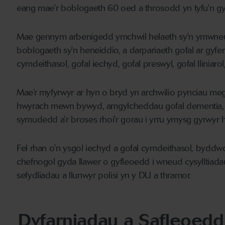
eang mae'r boblogaeth 60 oed a throsodd yn tyfu'n gyf
Mae gennym arbenigedd ymchwil helaeth sy'n ymwneud
boblogaeth sy'n heneiddio, a darpariaeth gofal ar gyf
cymdeithasol, gofal iechyd, gofal preswyl, gofal lliniaro
Mae’r myfyrwyr ar hyn o bryd yn archwilio pynciau me
hwyrach mewn bywyd, amgylcheddau gofal dementia, c
symudedd a'r broses rhoi'r gorau i yrru ymysg gyrwyr 
Fel rhan o'n ysgol iechyd a gofal cymdeithasol, byd
chefnogol gyda llawer o gyfleoedd i wneud cysylltiadau
sefydliadau a llunwyr polisi yn y DU a thramor.
Dyfarniadau a Safleoedd