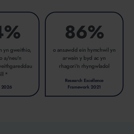
4%
86%
n yn gweithio,
o ansawdd ein hymchwil yn
io a/neu'n
arwain y byd ac yn
eithgareddau
rhagori'n rhyngwladol
ill *
Research Excellence
 2026
Framework 2021