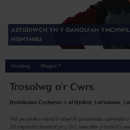
ASTUDIWCH YN Y GANOLFAN YMCHWI
NGHYMRU
Trosolwg
Rhagor
Trosolwg o'r Cwrs
Dyddiadau Cychwyn: 1 af Hydref, 1af Ionawr, 1af 
Nid yw deall a mynd i'r afael â'r problemau cymhleth 
25 mlynedd diwethaf yn y DU, mae nifer y bobl 65 oed