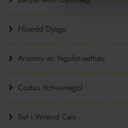
Ffioedd Dysgu
Ariannu ac Ysgoloriaethau
Costau Ychwanegol
Sut i Wneud Cais