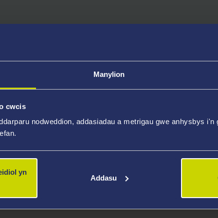
r sy'n cynnig ystod eang o
Manylion
o cwcis
ddarparu nodweddion, addasiadau a metrigau gwe anhysbys i'n g
wefan.
hwylio
idiol yn
Addasu