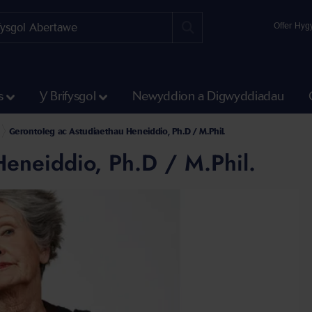
Offer Hyg
s
Y Brifysgol
Newyddion a Digwyddiadau
Gerontoleg ac Astudiaethau Heneiddio, Ph.D / M.Phil.
eneiddio, Ph.D / M.Phil.