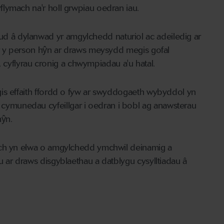
lymach na'r holl grwpiau oedran iau.
 â dylanwad yr amgylchedd naturiol ac adeiledig ar
er y person hŷn ar draws meysydd megis gofal
l, cyflyrau cronig a chwympiadau a'u hatal.
gis effaith ffordd o fyw ar swyddogaeth wybyddol yn
ymunedau cyfeillgar i oedran i bobl ag anawsterau
hŷn.
dwch yn elwa o amgylchedd ymchwil deinamig a
 ar draws disgyblaethau a datblygu cysylltiadau â