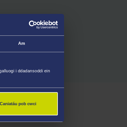
Am
alluogi i ddadansoddi ein
Caniatáu pob cwci