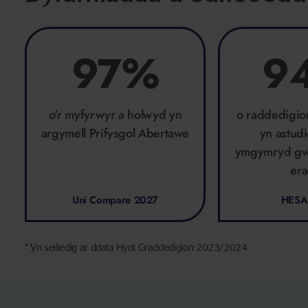
97%
9
o'r myfyrwyr a holwyd yn
o raddedigio
argymell Prifysgol Abertawe
yn astud
ymgymryd gw
era
Uni Compare 2027
HESA
* Yn seiliedig ar ddata Hynt Graddedigion 2023/2024