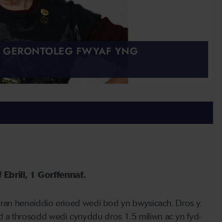
L GERONTOLEG FWYAF YNG
Ebrill, 1 Gorffennaf.
o ran heneiddio erioed wedi bod yn bwysicach. Dros y
 a throsodd wedi cynyddu dros 1.5 miliwn ac yn fyd-