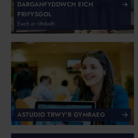
DARGANFYDDWCH EICH
PRIFYSGOL
Ewch ar rithdaith
ASTUDIO TRWY'R GYMRAEG