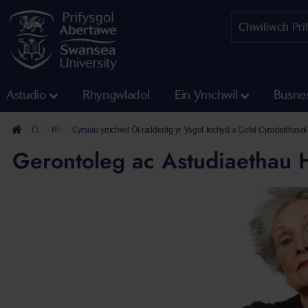
Astudio
Rhyngwladol
Ein Ymchwil
Busne
Ôl-raddedig
Rhaglenni Ymchwil
Cyrsiau ymchwil Ôl-raddedig yr Ysgol Iechyd a Gofal Cymdeithasol
Gerontoleg ac Astudiaethau H