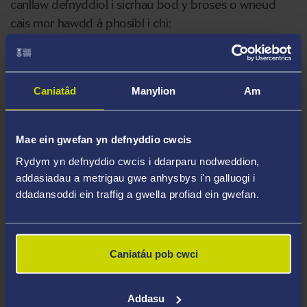
canllaw defnyddiol i sicrhau bod y broses o wneud
cais mor hawdd â phosibl i chi:
Yn Abertawe, rydym yn cynnig dau brif fath o brosiect
PhD:
Caniatâd
Manylion
Am
y rhai hynny y mae academydd wedi'u cynllunio
ymlaen llaw (yn fwy cyffredinol ym meysydd
Mae ein gwefan yn defnyddio cwcis
gwyddoniaeth a pheirianneg)
Rydym yn defnyddio cwcis i ddarparu nodweddion,
addasiadau a metrigau gwe anhysbys i'n galluogi i
a'r rhai hynny rydych yn eu dylunio ar eich pen eich
ddadansoddi ein traffig a gwella profiad ein gwefan.
hun.
Prosiectau a gynlluniwyd ymlaen llaw
Caniatáu pob cwci
Graddau PhD a hunangynlluniwyd
Addasu