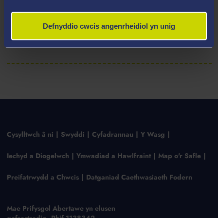
Defnyddio cwcis angenrheidiol yn unig
Ysgrifennu cynnig ymchwil
Cysylltwch â ni
Swyddi
Cyfadrannau
Y Wasg
Iechyd a Diogelwch
Ymwadiad a Hawlfraint
Map o'r Safle
Preifatrwydd a Chwcis
Datganiad Caethwasiaeth Fodern
Mae Prifysgol Abertawe yn elusen
gofrestredig, Rhif 1138342