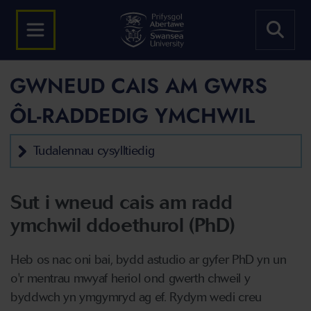
GWNEUD CAIS AM GWRS
ÔL-RADDEDIG YMCHWIL
Tudalennau cysylltiedig
Sut i wneud cais am radd
ymchwil ddoethurol (PhD)
Heb os nac oni bai, bydd astudio ar gyfer PhD yn un
o'r mentrau mwyaf heriol ond gwerth chweil y
byddwch yn ymgymryd ag ef. Rydym wedi creu