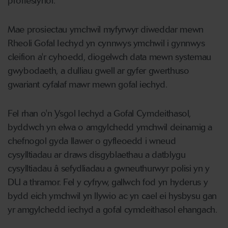
proffesiynol.
Mae prosiectau ymchwil myfyrwyr diweddar mewn
Rheoli Gofal Iechyd yn cynnwys ymchwil i gynnwys
cleifion a'r cyhoedd, diogelwch data mewn systemau
gwybodaeth, a dulliau gwell ar gyfer gwerthuso
gwariant cyfalaf mawr mewn gofal iechyd.
Fel rhan o'n Ysgol Iechyd a Gofal Cymdeithasol,
byddwch yn elwa o amgylchedd ymchwil deinamig a
chefnogol gyda llawer o gyfleoedd i wneud
cysylltiadau ar draws disgyblaethau a datblygu
cysylltiadau â sefydliadau a gwneuthurwyr polisi yn y
DU a thramor. Fel y cyfryw, gallwch fod yn hyderus y
bydd eich ymchwil yn llywio ac yn cael ei hysbysu gan
yr amgylchedd iechyd a gofal cymdeithasol ehangach.