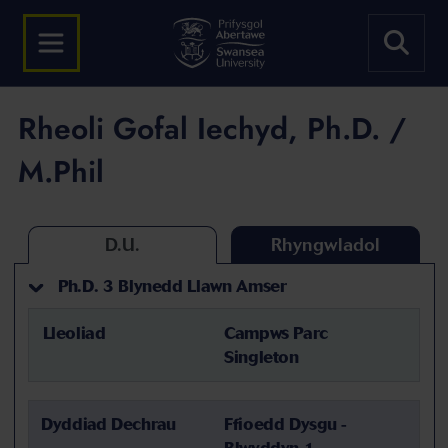
Rheoli Gofal Iechyd, Ph.D. /
M.Phil
D.U.
Rhyngwladol
Ph.D. 3 Blynedd Llawn Amser
Lleoliad
Campws Parc
Singleton
Dyddiad Dechrau
Ffioedd Dysgu -