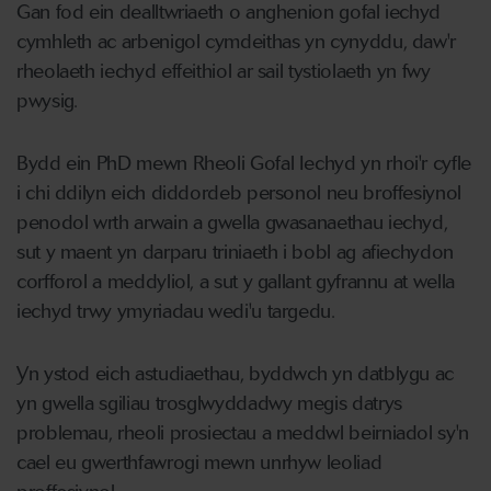
Gan fod ein dealltwriaeth o anghenion gofal iechyd
cymhleth ac arbenigol cymdeithas yn cynyddu, daw'r
rheolaeth iechyd effeithiol ar sail tystiolaeth yn fwy
pwysig.
Bydd ein PhD mewn Rheoli Gofal Iechyd yn rhoi'r cyfle
i chi ddilyn eich diddordeb personol neu broffesiynol
penodol wrth arwain a gwella gwasanaethau iechyd,
sut y maent yn darparu triniaeth i bobl ag afiechydon
corfforol a meddyliol, a sut y gallant gyfrannu at wella
iechyd trwy ymyriadau wedi'u targedu.
Yn ystod eich astudiaethau, byddwch yn datblygu ac
yn gwella sgiliau trosglwyddadwy megis datrys
problemau, rheoli prosiectau a meddwl beirniadol sy'n
cael eu gwerthfawrogi mewn unrhyw leoliad