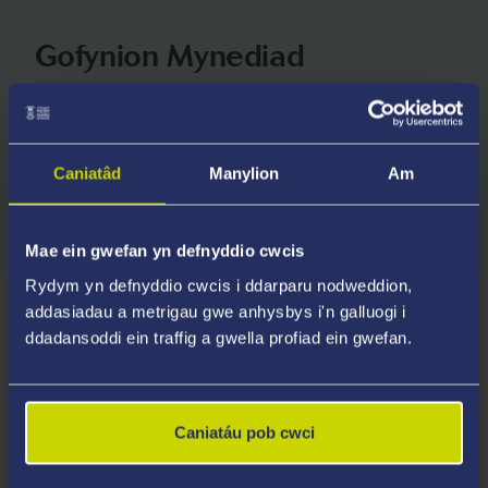
Gofynion Mynediad
Bydd y Brifysgol yn ystyried ceisiadau gan fyfyrwyr
sy'n cynnig ystod eang o gymwysterau.
Caniatâd
Manylion
Am
Archwiliwch Gofynion Mynediad
Mae ein gwefan yn defnyddio cwcis
Rydym yn defnyddio cwcis i ddarparu nodweddion,
addasiadau a metrigau gwe anhysbys i'n galluogi i
Sut rydych chi'n cael eich goruchwylio
ddadansoddi ein traffig a gwella profiad ein gwefan.
Darpariaeth Gymraeg
Caniatáu pob cwci