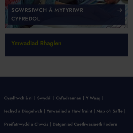
SGWRSIWCH Â MYFYRIWR
CYFREDOL
Ymwadiad Rhaglen
Cysylltwch â ni
Swyddi
Cyfadrannau
Y Wasg
Iechyd a Diogelwch
Ymwadiad a Hawlfraint
Map o'r Safle
Preifatrwydd a Chwcis
Datganiad Caethwasiaeth Fodern