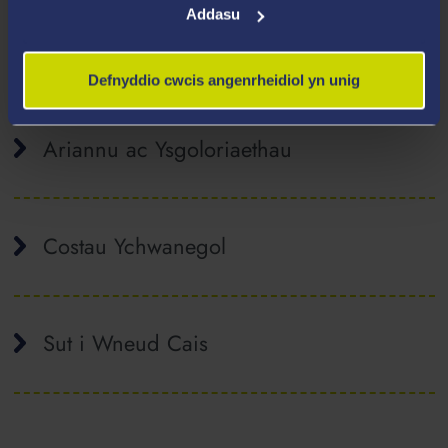
Addasu
Ffioedd Dysgu
Defnyddio cwcis angenrheidiol yn unig
Ariannu ac Ysgoloriaethau
Costau Ychwanegol
Sut i Wneud Cais