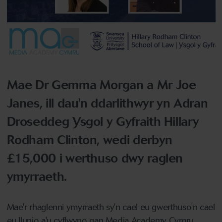
Mae Dr Gemma Morgan a Mr Joe
Janes, ill dau'n ddarlithwyr yn Adran
Droseddeg Ysgol y Gyfraith Hillary
Rodham Clinton, wedi derbyn
£15,000 i werthuso dwy raglen
ymyrraeth.
Mae'r rhaglenni ymyrraeth sy'n cael eu gwerthuso'n cael
eu llunio a'u cyflwyno gan Media Academy Cymru