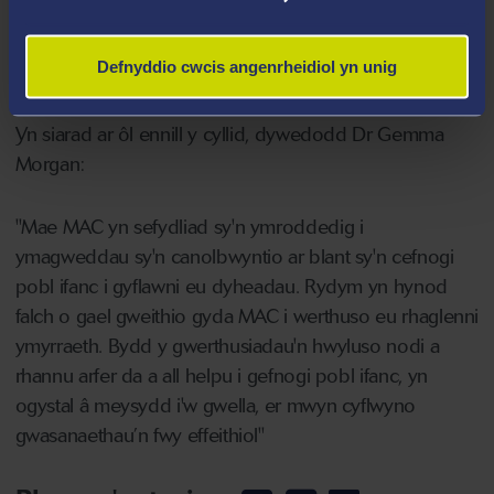
Bydd y gwerthusiadau'n canolbwyntio ar ymchwilio i
effaith y rhaglenni ymyrraeth ar bobl ifanc a'u
Defnyddio cwcis angenrheidiol yn unig
teuluoedd sydd wedi ymgysylltu â'r rhaglenni.
Yn siarad ar ôl ennill y cyllid, dywedodd Dr Gemma
Morgan:
"Mae MAC yn sefydliad sy'n ymroddedig i
ymagweddau sy'n canolbwyntio ar blant sy'n cefnogi
pobl ifanc i gyflawni eu dyheadau. Rydym yn hynod
falch o gael gweithio gyda MAC i werthuso eu rhaglenni
ymyrraeth. Bydd y gwerthusiadau'n hwyluso nodi a
rhannu arfer da a all helpu i gefnogi pobl ifanc, yn
ogystal â meysydd i'w gwella, er mwyn cyflwyno
gwasanaethau’n fwy effeithiol"