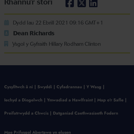
Rhannu'r stori
Dydd Iau 22 Ebrill 2021 09:16 GMT+1
Dean Richards
Ysgol y Gyfraith Hillary Rodham Clinton
Cysylltwch â ni
Swyddi
Cyfadrannau
Y Wasg
Iechyd a Diogelwch
Ymwadiad a Hawlfraint
Map o'r Safle
Preifatrwydd a Chwcis
Datganiad Caethwasiaeth Fodern
Mae Prifysgol Abertawe yn elusen