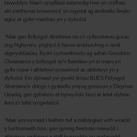
blwyddyn. Mae'r cysylltiad estynedig hwn yn cryfhau
ein perthynas bresennol, yn ogystal ag amlinellu llwybr
eglur ar gyfer mentrau yn y dyfodol.
“Mae gan Brifysgol Abertawe rai o'r cyfleusterau gorau
yng Nghymru, ynghyd â hanes ardderchog o reoli
digwyddiadau. Bydd cydweithredu ag adran Gwyddor
Chwaraeon y brifysgol sy'n flaenllaw yn ei maes yn
gyfle mawr i athletwyr presennol ac athletwyr yn y
dyfodol. Ein dyhead yw gweld timau BUCS Prifysgol
Abertawe'n dringo i gystadlu ymysg goreuon y Deyrnas
Unedig, gan gyfrannu at hyrwyddo hoci ar lefel clybiau
lleol a'r lefel ryngwladol.
“Mae ymrwymiad i feithrin twf a datblygiad wrth wraidd
y bartneriaeth hon, gan gynnig llwybrau newydd i
athletwyr, myfyrwyr a staff hyrwyddo eu gyrfaoedd.