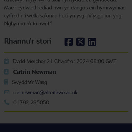
Mae'r cydweithrediad hwn yn dangos ein hymrwymiad
cyffredin i wella safonau hoci ymysg prifysgolion yng
Nghymru a'r tu hwnt.”
Rhannu'r stori
Dydd Mercher 21 Chwefror 2024 08:00 GMT
Catrin Newman
Swyddfa'r Wasg
c.a.newman@abertawe.ac.uk
01792 295050