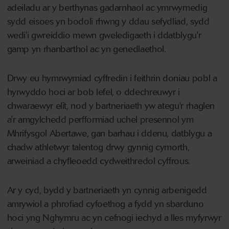
adeiladu ar y berthynas gadarnhaol ac ymrwymedig
sydd eisoes yn bodoli rhwng y ddau sefydliad, sydd
wedi'i gwreiddio mewn gweledigaeth i ddatblygu'r
gamp yn rhanbarthol ac yn genedlaethol.
Drwy eu hymrwymiad cyffredin i feithrin doniau pobl a
hyrwyddo hoci ar bob lefel, o ddechreuwyr i
chwaraewyr elît, nod y bartneriaeth yw ategu'r rhaglen
a'r amgylchedd perfformiad uchel presennol ym
Mhrifysgol Abertawe, gan barhau i ddenu, datblygu a
chadw athletwyr talentog drwy gynnig cymorth,
arweiniad a chyfleoedd cydweithredol cyffrous.
Ar y cyd, bydd y bartneriaeth yn cynnig arbenigedd
amrywiol a phrofiad cyfoethog a fydd yn sbarduno
hoci yng Nghymru ac yn cefnogi iechyd a lles myfyrwyr