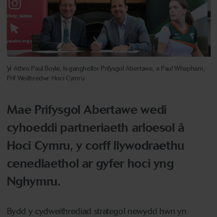
Yr Athro Paul Boyle, Is-ganghellor Prifysgol Abertawe, a Paul Whapham,
Prif Weithredwr Hoci Cymru
Mae Prifysgol Abertawe wedi
cyhoeddi partneriaeth arloesol â
Hoci Cymru, y corff llywodraethu
cenedlaethol ar gyfer hoci yng
Nghymru.
Bydd y cydweithrediad strategol newydd hwn yn