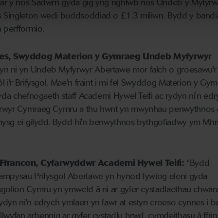
 ar y nos Sadwrn gyda gig yng nghlwb nos Undeb y Myfyrw
 Singleton wedi buddsoddiad o £1.3 miliwn. Bydd y bandi
 perfformio.
s, Swyddog Materion y Gymraeg Undeb Myfyrwyr
n ni yn Undeb Myfyrwyr Abertawe mor falch o groesawu'r
 i'r Brifysgol. Mae'n fraint i mi fel Swyddog Materion y Gym
gyda chefnogaeth staff Academi Hywel Teifi ac rydyn ni'n ed
fyrwyr Cymraeg Cymru a thu hwnt yn mwynhau penwythnos 
ysg ei gilydd. Bydd hi'n benwythnos bythgofiadwy ym Mhri
Ffrancon, Cyfarwyddwr Academi Hywel Teifi:
“Bydd
ampysau Prifysgol Abertawe yn hynod fywiog eleni gyda
sgolion Cymru yn ymweld â ni ar gyfer cystadlaethau chwara
ydyn ni'n edrych ymlaen yn fawr at estyn croeso cynnes i b
lwyfan arbennig ar gyfer cystadlu brwd, cymdeithasu â ffri