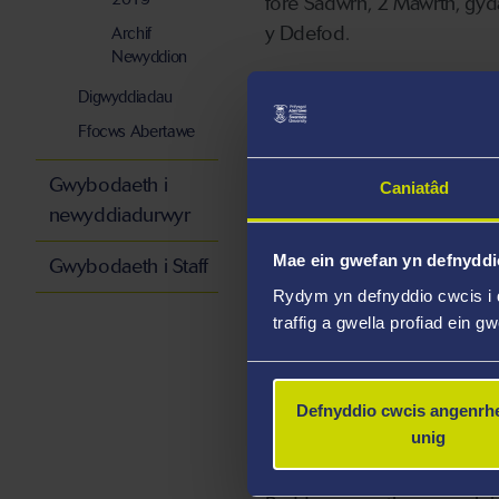
fore Sadwrn, 2 Mawrth, gyd
y Ddefod.
Archif
Newyddion
Y comedïwr Noel James o 
Digwyddiadau
Prifysgol Abertawe, Tom Kem
Ffocws Abertawe
Gwybodaeth i
Mae’r cystadlaethau’n cynnw
Caniatâd
newyddiadurwyr
farddoniaeth i ryddiaith, ac
Mae ein gwefan yn defnyddi
Gwybodaeth i Staff
Mae cystadlaethau penodol 
Rydym yn defnyddio cwcis i 
traffig a gwella profiad ein g
Ysgol Gyfun Gŵyr sydd wedi
Cyn y cystadlu Eisteddfodo
Defnyddio cwcis angenrhe
unig
Gwener 1 Mawrth, gan gynnw