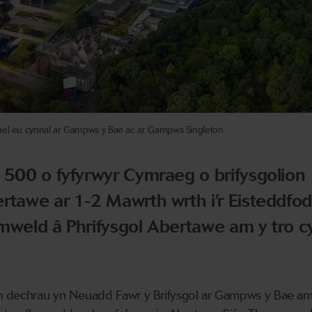
ael eu cynnal ar Gampws y Bae ac ar Gampws Singleton
 500 o fyfyrwyr Cymraeg o brifysgolion
rtawe ar 1-2 Mawrth wrth i’r Eisteddfod
mweld â Phrifysgol Abertawe am y tro c
n dechrau yn Neuadd Fawr y Brifysgol ar Gampws y Bae 