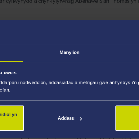
a’r cyflwynydd a chyn-fyfyrwraig Abertawe Siân Thomas yn F
Gwmtawe, a chyn-Swyddog Materion y Gymraeg Undeb My
p, fydd yn llywio’r diwrnod.
ys perfformiadau llwyfan a chystadlaethau gwaith cartref - 
Manylion
 o gelf i wyddoniaeth.
o cwcis
hefyd i fyfyrwyr sy’n ddysgwyr Cymraeg.
ddarparu nodweddion, addasiadau a metrigau gwe anhysbys i'n g
wefan.
 creu’r Goron, ac Ysgol Gyfun Bryn Tawe sydd wedi creu’r 
l ar y Sadwrn, cynhelir cystadlaethau chwaraeon ar brynha
idiol yn
Addasu
ys twrnamaint rygbi 7 bob ochr, pêl-droed a phêl-rwyd.