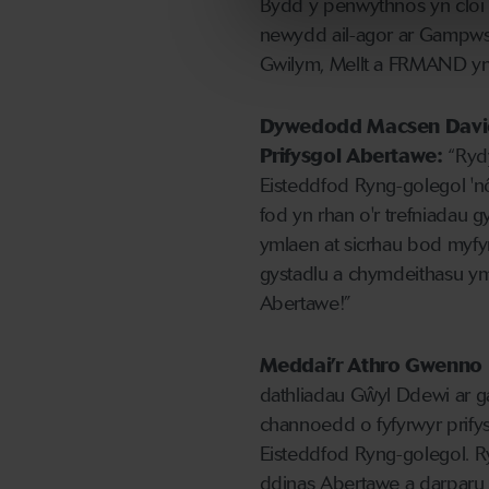
Bydd y penwythnos yn cloi
newydd ail-agor ar Gampws
Gwilym, Mellt a FRMAND yn
Dywedodd Macsen Davie
Prifysgol Abertawe:
“Rydy
Eisteddfod Ryng-golegol 'nôl
fod yn rhan o'r trefniadau 
ymlaen at sicrhau bod my
gystadlu a chymdeithasu ym
Abertawe!”
Meddai’r Athro Gwenno 
dathliadau Gŵyl Ddewi ar g
channoedd o fyfyrwyr prify
Eisteddfod Ryng-golegol. R
ddinas Abertawe a darparu l