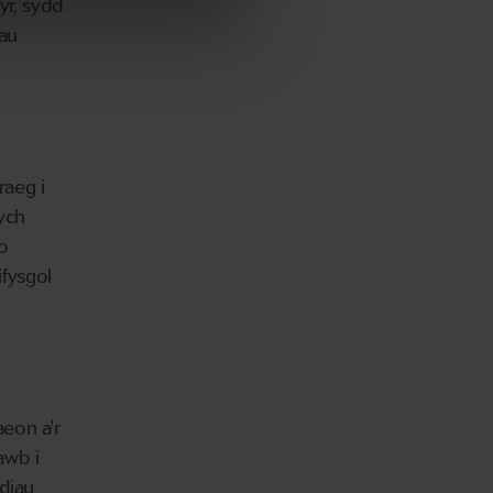
yr, sydd
au
raeg i
rych
o
fysgol
eon a'r
awb i
ndiau