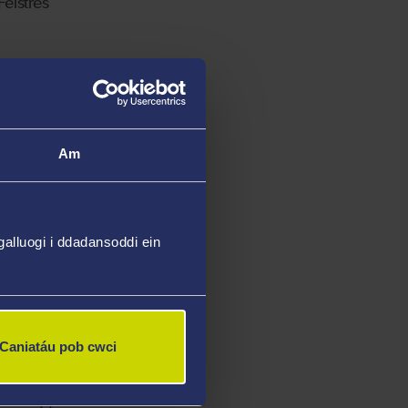
eistres
fyrwyr
o
Am
alluogi i ddadansoddi ein
Gadair.
wn
Caniatáu pob cwci