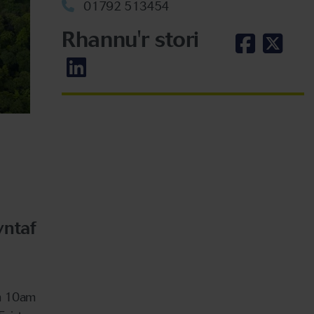
01792 513454
Rhannu'r stori
yntaf
am 10am