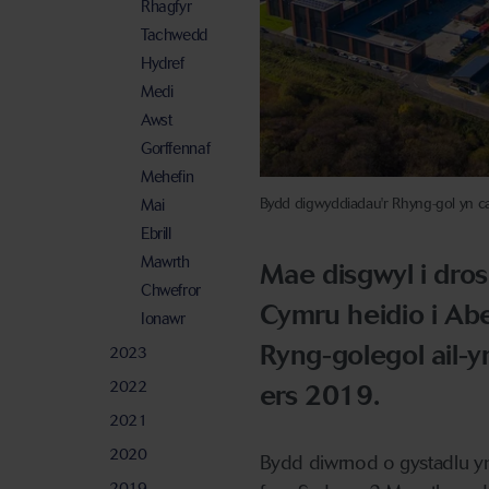
Rhagfyr
Tachwedd
Hydref
Medi
Awst
Gorffennaf
Mehefin
Bydd digwyddiadau'r Rhyng-gol yn c
Mai
Ebrill
Mawrth
Mae disgwyl i dros
Chwefror
Cymru heidio i Abe
Ionawr
Ryng-golegol ail-y
2023
2022
ers 2019.
2021
2020
Bydd diwrnod o gystadlu y
2019