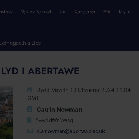
yrchedd
Myfyrwyr Cyfredol
Staff
Cyn-fyfyrwyr
中文
English
Cefnogaeth a Lles
LYD I ABERTAWE
Dydd Mawrth 13 Chwefror 2024 11:04
GMT
Catrin Newman
Swyddfa'r Wasg
c.a.newman@abertawe.ac.uk