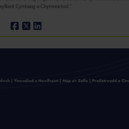
wylliant Cymraeg a Chymreictod."
elwch
Ymwadiad a Hawlfraint
Map o'r Safle
Preifatrwydd a Chw