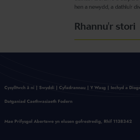
hen a newydd, a dathlu'r di
Rhannu'r stori
Cysylltwch â ni
Swyddi
Cyfadrannau
Y Wasg
Iechyd a Diog
Datganiad Caethwasiaeth Fodern
Mae Prifysgol Abertawe yn elusen gofrestredig, Rhif 1138342