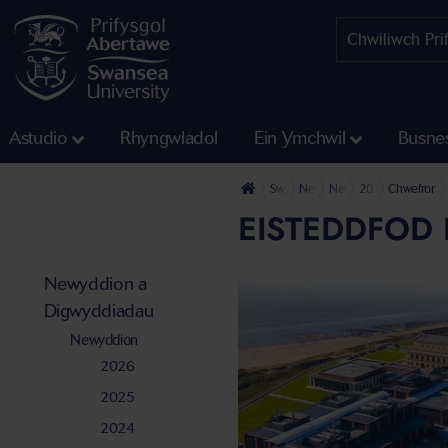
Astudio
Rhyngwladol
Ein Ymchwil
Busne
Swyddfa'r Wasg
Newyddion a Digwyddiadau
Newyddion
2024
Chwefror
EISTEDDFOD
Newyddion a
Digwyddiadau
Newyddion
2026
2025
2024