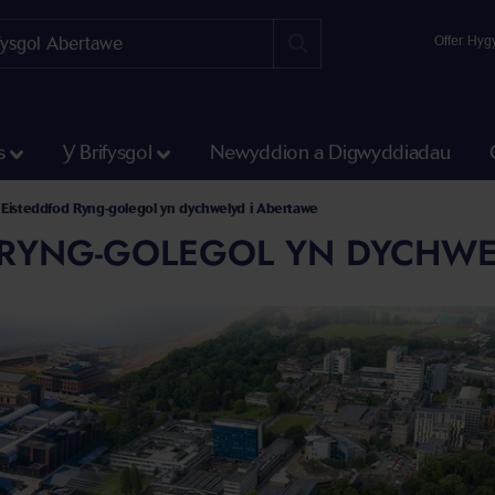
Offer Hyg
s
Y Brifysgol
Newyddion a Digwyddiadau
Eisteddfod Ryng-golegol yn dychwelyd i Abertawe
 RYNG-GOLEGOL YN DYCHWE