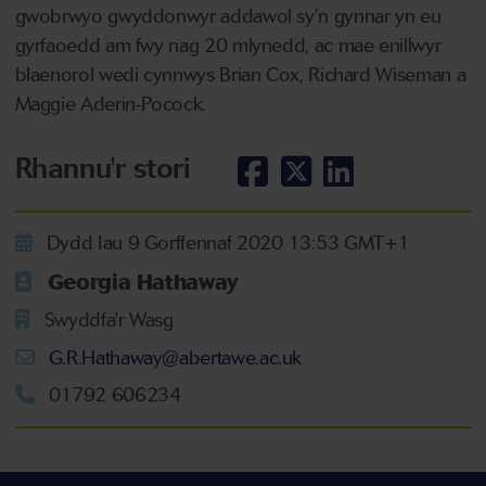
gwobrwyo gwyddonwyr addawol sy’n gynnar yn eu
gyrfaoedd am fwy nag 20 mlynedd, ac mae enillwyr
blaenorol wedi cynnwys Brian Cox, Richard Wiseman a
Maggie Aderin-Pocock.
Rhannu'r stori
Dydd Iau 9 Gorffennaf 2020 13:53 GMT+1
Georgia Hathaway
Swyddfa'r Wasg
G.R.Hathaway@abertawe.ac.uk
01792 606234