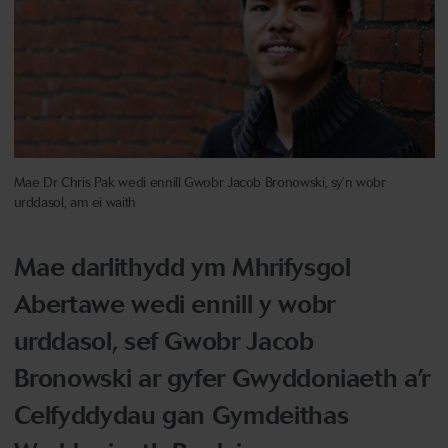
Mae Dr Chris Pak wedi ennill Gwobr Jacob Bronowski, sy’n wobr
urddasol, am ei waith
Mae darlithydd ym Mhrifysgol
Abertawe wedi ennill y wobr
urddasol, sef Gwobr Jacob
Bronowski ar gyfer Gwyddoniaeth a’r
Celfyddydau gan Gymdeithas