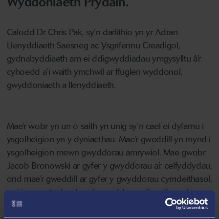
Wyddoniaeth Prydain.
Cafodd Dr Chris Pak, sy’n darlithio yn yr Adran
Llenyddiaeth Saesneg ac Ysgrifennu Creadigol,
gydnabyddiaeth am ei ddigwyddiadau ymgysylltu â’r
cyhoedd a’i waith ymchwil ar ffuglen wyddonol,
gwyddoniaeth a llenyddiaeth.
Mae’r wobr yn un o saith yn unig sy’n cael ei dyfarnu i
ysgolheigion yn y dyniaethau. Mae’r gweddill yn mynd i
ysgolheigion mewn gwyddorau amrywiol. Mae gwobr
Jacob Bronowski ar gyfer y gwyddorau a’r celfyddydau,
ond mae’r gweddill ar gyfer y gwyddorau cymdeithasol,
peirianneg, technoleg a’r gwyddorau diwydiannol ac
amgylcheddol.