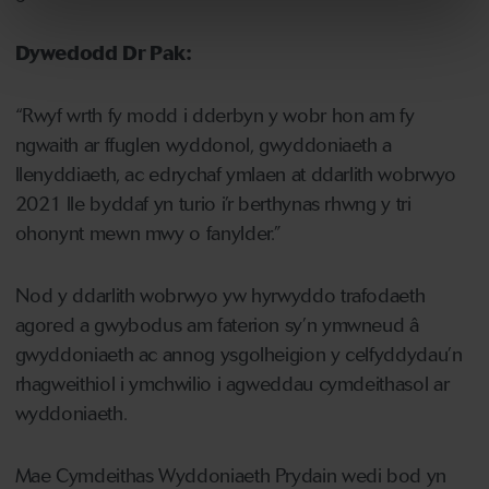
Dywedodd Dr Pak:
“Rwyf wrth fy modd i dderbyn y wobr hon am fy
ngwaith ar ffuglen wyddonol, gwyddoniaeth a
llenyddiaeth, ac edrychaf ymlaen at ddarlith wobrwyo
2021 lle byddaf yn turio i’r berthynas rhwng y tri
ohonynt mewn mwy o fanylder.”
Nod y ddarlith wobrwyo yw hyrwyddo trafodaeth
agored a gwybodus am faterion sy’n ymwneud â
gwyddoniaeth ac annog ysgolheigion y celfyddydau’n
rhagweithiol i ymchwilio i agweddau cymdeithasol ar
wyddoniaeth.
Mae Cymdeithas Wyddoniaeth Prydain wedi bod yn