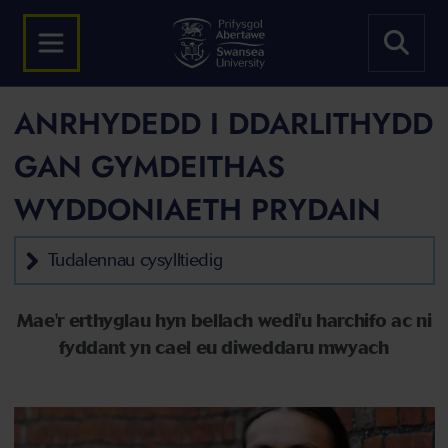
ANRHYDEDD I DDARLITHYDD
GAN GYMDEITHAS
WYDDONIAETH PRYDAIN
Tudalennau cysylltiedig
Mae'r erthyglau hyn bellach wedi'u harchifo ac ni
fyddant yn cael eu diweddaru mwyach