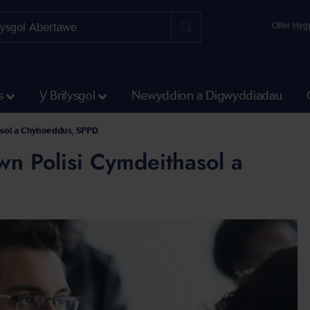
Offer Hyg
s
Y Brifysgol
Newyddion a Digwyddiadau
lisi Cymdeithasol
asol a Chyhoeddus, SPPD
wn Polisi Cymdeithasol a