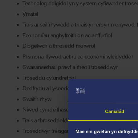
Technoleg ddigidol yn y system cyfiawnder trose
Ymatal
Trais ar sail rhywedd a thrais yn erbyn menywod, 
Economïau anghyfreithlon ac anffurfiol
Diogelwch a throsedd morwrol
Plismona, llywodraethu ac economi wleidyddol
Gwasanaethau prawf a rheoli troseddwyr
Troseddu cyfundrefnol
Dedfrydu a llysoedd
Gwaith rhyw
Niwed cymdeithasol
Caniatâd
Trais a throseddoldeb chwaraeon
Troseddwyr treisgar a rhyw
Mae ein gwefan yn defnyddi