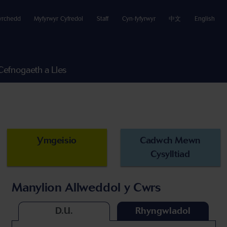
yrchedd
Myfyrwyr Cyfredol
Staff
Cyn-fyfyrwyr
中文
English
Cefnogaeth a Lles
Ymgeisio
Cadwch Mewn
Cysylltiad
Manylion Allweddol y Cwrs
D.U.
Rhyngwladol