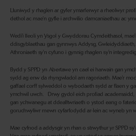
Lluniwyd y rhaglen ar gyfer ymarferwyr a rheolwyr prof
dethol ac mae'n gyfle i archwilio damcaniaethau ac y
Wedi'i lleoli yn Ysgol y Gwyddorau Cymdeithasol, ma
ddisgyblaethau gan gynnwys Addysg, Gwleidyddiaeth,
Athroniaeth sy'n cyfuno i gynnig rhaglen sy'n integredi
Bydd y SPPD yn Abertawe yn cael ei harwain gan ymc
sydd ag enw da rhyngwladol am ragoriaeth. Mae'r modiwl
gaffael corff sylweddol o wybodaeth sydd ar flaen y gad
ymchwil uwch. Drwy gydol eich profiad academaidd, b
gan ychwanegu at ddealltwriaeth o ystod eang o fate
goruchwyliwr mewn cyfarfodydd ar-lein ac wyneb yn 
Mae cyfnod a addysgir yn rhan o strwythur yr SPPD sy