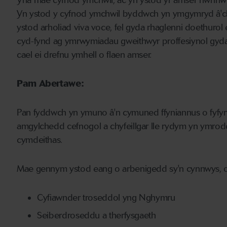
Yna mae cyfnod ymchwil, ac yn ystod yr amser hwnnw
Yn ystod y cyfnod ymchwil byddwch yn ymgymryd â'ch 
ystod arholiad viva voce, fel gyda rhaglenni doethurol
cyd-fynd ag ymrwymiadau gweithwyr proffesiynol gyda
cael ei drefnu ymhell o flaen amser.
Pam Abertawe:
Pan fyddwch yn ymuno â'n cymuned ffyniannus o fyfy
amgylchedd cefnogol a chyfeillgar lle rydym yn ymrod
cymdeithas.
Mae gennym ystod eang o arbenigedd sy'n cynnwys, o
Cyfiawnder troseddol yng Nghymru
Seiberdroseddu a therfysgaeth