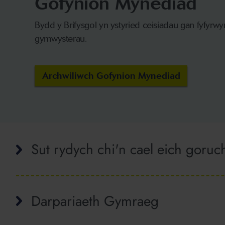
Gofynion Mynediad
Bydd y Brifysgol yn ystyried ceisiadau gan fyfyrwy
gymwysterau.
Archwiliwch Gofynion Mynediad
Sut rydych chi'n cael eich goruc
Darpariaeth Gymraeg