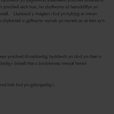
 byddwch yn ysgrifennu traethawd ymchwil doethurol.
ymchwil eich hun, i'w chyflwyno a'i hamddiffyn yn
 eraill. Lluniwyd y rhaglen i fod yn hyblyg er mwyn
 chyfuniad o gyflwyno wyneb yn wyneb ac ar-lein sy'n
rwyr ymchwil ôl-raddedig, byddwch yn dod yn rhan o
dedig i ddeall rhai o broblemau mwyaf heriol
nd heb fod yn gyfyngedig i: