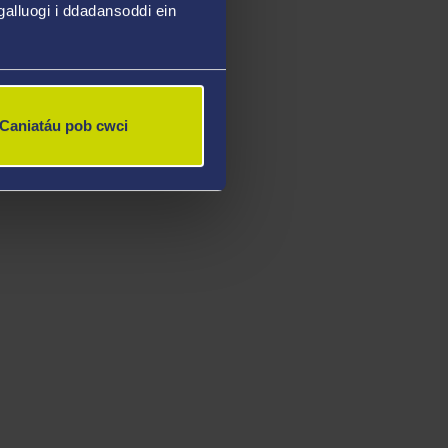
alluogi i ddadansoddi ein
Caniatáu pob cwci