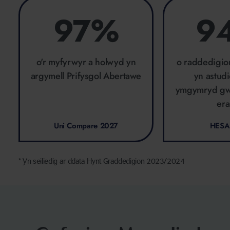
97%
9
o'r myfyrwyr a holwyd yn
o raddedigio
argymell Prifysgol Abertawe
yn astud
ymgymryd gw
era
Uni Compare 2027
HESA
* Yn seiliedig ar ddata Hynt Graddedigion 2023/2024