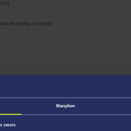
ddol
trais domestig a rhywiol
Manylion
o cwcis