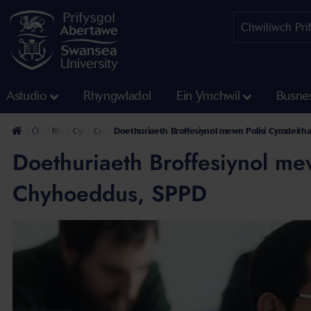
Astudio
Rhyngwladol
Ein Ymchwil
Busne
Ôl-raddedig
Rhaglenni Ymchwil
Cyrsiau ymchwil Ôl-raddedig Ysgol y Gwyddorau Cymdeithasol
Cyrsiau Ymchwil Ôl-raddedig Troseddeg, Cymdeithaseg a Pho
Doethuriaeth Broffesiynol mewn Polisi Cymdeith
Doethuriaeth Broffesiynol me
Chyhoeddus, SPPD