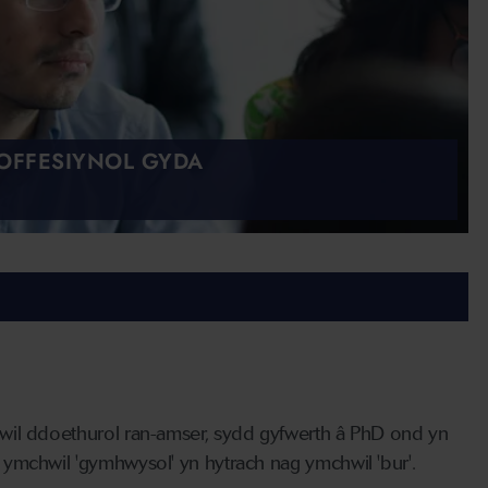
OFFESIYNOL GYDA
wil ddoethurol ran-amser, sydd gyfwerth â PhD ond yn
ymchwil 'gymhwysol' yn hytrach nag ymchwil 'bur'.