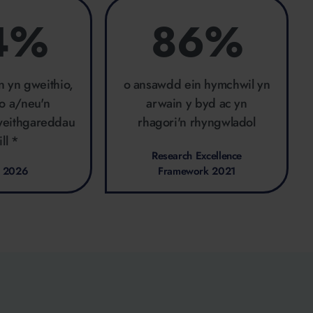
4%
86%
n yn gweithio,
o ansawdd ein hymchwil yn
io a/neu'n
arwain y byd ac yn
eithgareddau
rhagori'n rhyngwladol
ill *
Research Excellence
 2026
Framework 2021