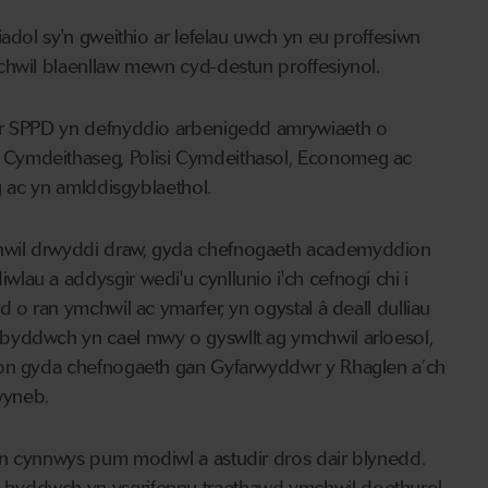
iadol sy'n gweithio ar lefelau uwch yn eu proffesiwn
mchwil blaenllaw mewn cyd-destun proffesiynol.
e'r SPPD yn defnyddio arbenigedd amrywiaeth o
 Cymdeithaseg, Polisi Cymdeithasol, Economeg ac
g ac yn amlddisgyblaethol.
hwil drwyddi draw, gyda chefnogaeth academyddion
au a addysgir wedi'u cynllunio i'ch cefnogi chi i
 o ran ymchwil ac ymarfer, yn ogystal â deall dulliau
yddwch yn cael mwy o gyswllt ag ymchwil arloesol,
rion gyda chefnogaeth gan Gyfarwyddwr y Rhaglen a’ch
wyneb.
’n cynnwys pum modiwl a astudir dros dair blynedd.