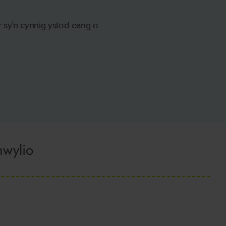
r sy'n cynnig ystod eang o
hwylio