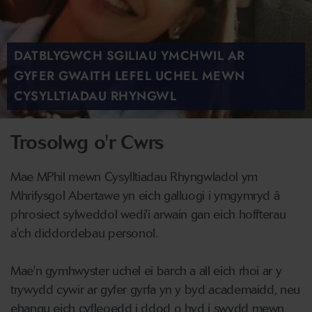
DATBLYGWCH SGILIAU YMCHWIL AR
GYFER GWAITH LEFEL UCHEL MEWN
CYSYLLTIADAU RHYNGWL
Trosolwg o'r Cwrs
Mae MPhil mewn Cysylltiadau Rhyngwladol ym
Mhrifysgol Abertawe yn eich galluogi i ymgymryd â
phrosiect sylweddol wedi'i arwain gan eich hoffterau
a'ch diddordebau personol.
Mae'n gymhwyster uchel ei barch a all eich rhoi ar y
trywydd cywir ar gyfer gyrfa yn y byd academaidd, neu
ehangu eich cyfleoedd i ddod o hyd i swydd mewn