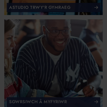
ASTUDIO TRWY'R GYMRAEG
SGWRSIWCH Â MYFYRIWR