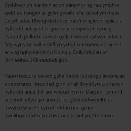
Byddwch yn meithrin ac yn mireinio'r sgiliau ymchwil
sydd eu hangen ar gyfer gwaith lefel uchel ym maes
Cysylltiadau Rhyngwladol, ac mae'r rhaglenni sgiliau a
hyfforddiant sydd ar gael ar y campws yn cynnig
cymorth pellach. Cewch gyfle i wneud cyflwyniadau i
fyfyrwyr ymchwil a staff yn ystod seminarau adrannol,
ac yng nghynhadledd Coleg y Celfyddydau a'r
Dyniaethau i Ôl-raddedigion.
Mae'n bosibl y cewch gyfle hefyd i addysgu tiwtorialau
a seminarau i israddedigion o'r ail flwyddyn, a chewch
hyfforddiant a thâl am wneud hynny. Darperir cymorth
ariannol hefyd (yn amodol ar gymeradwyaeth) er
mwyn mynychu cynadleddau neu gynnal
gweithgareddau ymchwil nad ydynt yn Abertawe.