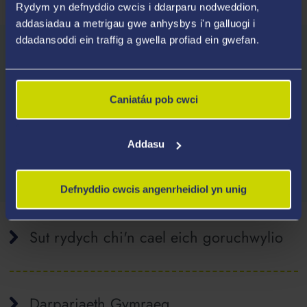
Rydym yn defnyddio cwcis i ddarparu nodweddion,
addasiadau a metrigau gwe anhysbys i'n galluogi i
ddadansoddi ein traffig a gwella profiad ein gwefan.
Gofynion Mynediad
Bydd y Brifysgol yn ystyried ceisiadau gan fyfyrwyr
Caniatáu pob cwci
sy'n cynnig ystod eang o gymwysterau.
Addasu
Archwiliwch Gofynion Mynediad
Defnyddio cwcis angenrheidiol yn unig
Sut rydych chi'n cael eich goruchwylio
Darpariaeth Gymraeg