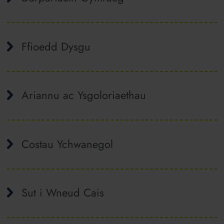
Ffioedd Dysgu
Ariannu ac Ysgoloriaethau
Costau Ychwanegol
Sut i Wneud Cais