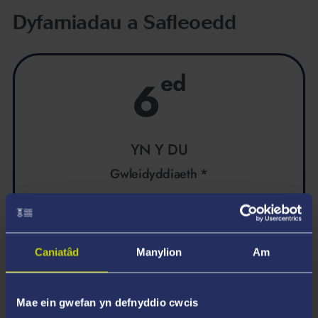
Dyfarniadau a Safleoedd
ed
6
YN Y DU
Gwleidyddiaeth *
UK Government’s Longitudinal Education Outcomes,
2026
Caniatâd
Manylion
Am
* Ar gyfer canran y graddedigion mewn cyflogaeth barhaus,
Mae ein gwefan yn defnyddio cwcis
astudiaeth bellach, neu'r ddau, flwyddyn ar ôl graddio.