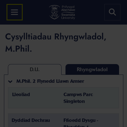
Cysylltiadau Rhyngwladol,
M.Phil.
D.U.
Rhyngwladol
M.Phil. 2 Flynedd Llawn Amser
Lleoliad
Campws Parc
Singleton
Dyddiad Dechrau
Ffioedd Dysgu -