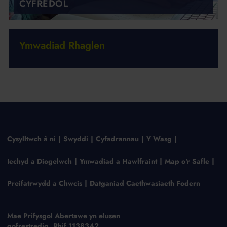
CYFREDOL
Ymwadiad Rhaglen
Cysylltwch â ni
Swyddi
Cyfadrannau
Y Wasg
Iechyd a Diogelwch
Ymwadiad a Hawlfraint
Map o'r Safle
Preifatrwydd a Chwcis
Datganiad Caethwasiaeth Fodern
Mae Prifysgol Abertawe yn elusen
gofrestredig, Rhif 1138342