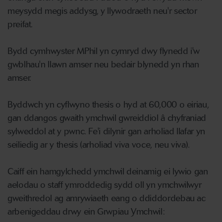
meysydd megis addysg, y llywodraeth neu'r sector
preifat.
Bydd cymhwyster MPhil yn cymryd dwy flynedd i'w
gwblhau'n llawn amser neu bedair blynedd yn rhan
amser.
Byddwch yn cyflwyno thesis o hyd at 60,000 o eiriau,
gan ddangos gwaith ymchwil gwreiddiol â chyfraniad
sylweddol at y pwnc. Fe'i dilynir gan arholiad llafar yn
seiliedig ar y thesis (arholiad viva voce, neu viva).
Caiff ein hamgylchedd ymchwil deinamig ei lywio gan
aelodau o staff ymroddedig sydd oll yn ymchwilwyr
gweithredol ag amrywiaeth eang o ddiddordebau ac
arbenigeddau drwy ein Grwpiau Ymchwil: