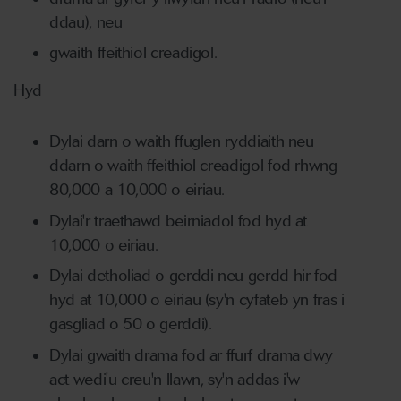
ddau), neu
gwaith ffeithiol creadigol.
Hyd
Dylai darn o waith ffuglen ryddiaith neu
ddarn o waith ffeithiol creadigol fod rhwng
80,000 a 10,000 o eiriau.
Dylai'r traethawd beirniadol fod hyd at
10,000 o eiriau.
Dylai detholiad o gerddi neu gerdd hir fod
hyd at 10,000 o eiriau (sy'n cyfateb yn fras i
gasgliad o 50 o gerddi).
Dylai gwaith drama fod ar ffurf drama dwy
act wedi'u creu'n llawn, sy'n addas i'w