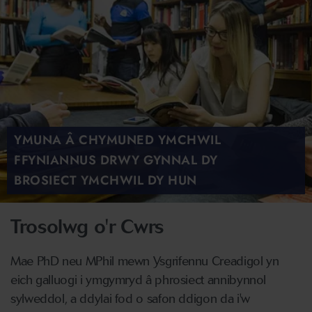
YMUNA Â CHYMUNED YMCHWIL
FFYNIANNUS DRWY GYNNAL DY
BROSIECT YMCHWIL DY HUN
Trosolwg o'r Cwrs
Mae PhD neu MPhil mewn Ysgrifennu Creadigol yn
eich galluogi i ymgymryd â phrosiect annibynnol
sylweddol, a ddylai fod o safon ddigon da i'w