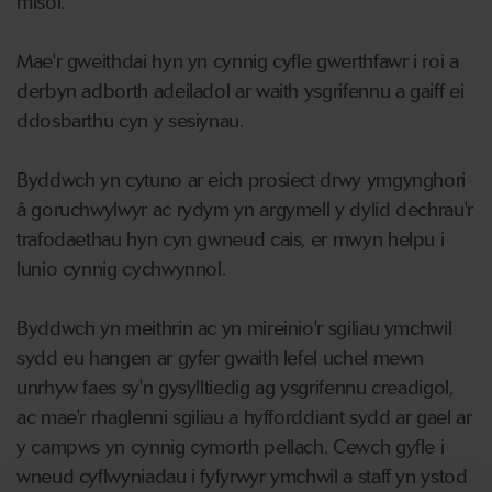
misol.
Mae'r gweithdai hyn yn cynnig cyfle gwerthfawr i roi a
derbyn adborth adeiladol ar waith ysgrifennu a gaiff ei
ddosbarthu cyn y sesiynau.
Byddwch yn cytuno ar eich prosiect drwy ymgynghori
â goruchwylwyr ac rydym yn argymell y dylid dechrau'r
trafodaethau hyn cyn gwneud cais, er mwyn helpu i
lunio cynnig cychwynnol.
Byddwch yn meithrin ac yn mireinio'r sgiliau ymchwil
sydd eu hangen ar gyfer gwaith lefel uchel mewn
unrhyw faes sy'n gysylltiedig ag ysgrifennu creadigol,
ac mae'r rhaglenni sgiliau a hyfforddiant sydd ar gael ar
y campws yn cynnig cymorth pellach. Cewch gyfle i
wneud cyflwyniadau i fyfyrwyr ymchwil a staff yn ystod