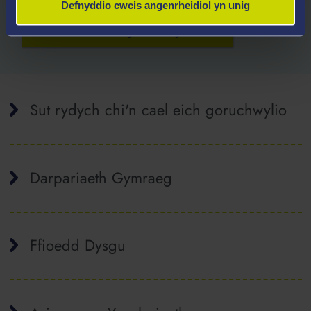
Defnyddio cwcis angenrheidiol yn unig
Archwiliwch Gofynion Mynediad
Sut rydych chi'n cael eich goruchwylio
Darpariaeth Gymraeg
Ffioedd Dysgu