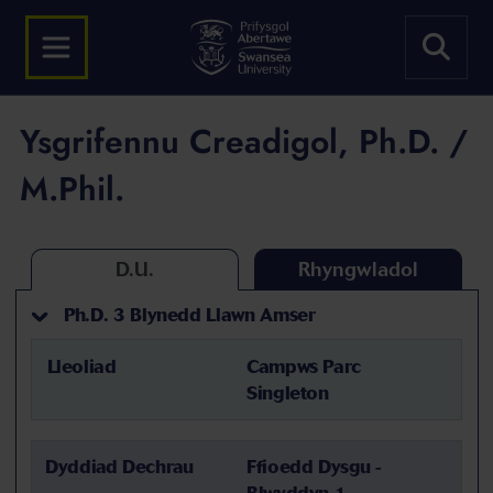
Ysgrifennu Creadigol, Ph.D. /
M.Phil.
D.U.
Rhyngwladol
Ph.D. 3 Blynedd Llawn Amser
Lleoliad
Campws Parc
Singleton
Dyddiad Dechrau
Ffioedd Dysgu -