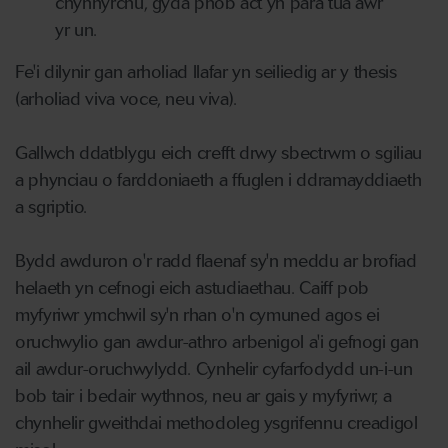
chynhyrchu, gyda phob act yn para tua awr
yr un.
Fe'i dilynir gan arholiad llafar yn seiliedig ar y thesis
(arholiad viva voce, neu viva).
Gallwch ddatblygu eich crefft drwy sbectrwm o sgiliau
a phynciau o farddoniaeth a ffuglen i ddramayddiaeth
a sgriptio.
Bydd awduron o'r radd flaenaf sy'n meddu ar brofiad
helaeth yn cefnogi eich astudiaethau. Caiff pob
myfyriwr ymchwil sy'n rhan o'n cymuned agos ei
oruchwylio gan awdur-athro arbenigol a'i gefnogi gan
ail awdur-oruchwylydd. Cynhelir cyfarfodydd un-i-un
bob tair i bedair wythnos, neu ar gais y myfyriwr, a
chynhelir gweithdai methodoleg ysgrifennu creadigol