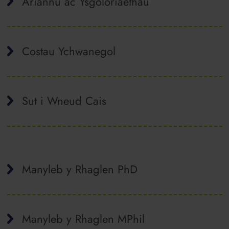
Ariannu ac Ysgoloriaethau
Costau Ychwanegol
Sut i Wneud Cais
Manyleb y Rhaglen PhD
Manyleb y Rhaglen MPhil