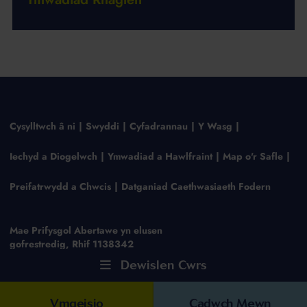
Cysylltwch â ni
Swyddi
Cyfadrannau
Y Wasg
Iechyd a Diogelwch
Ymwadiad a Hawlfraint
Map o'r Safle
Preifatrwydd a Chwcis
Datganiad Caethwasiaeth Fodern
Mae Prifysgol Abertawe yn elusen
gofrestredig, Rhif 1138342
Dewislen Cwrs
Ymgeisio
Cadwch Mewn