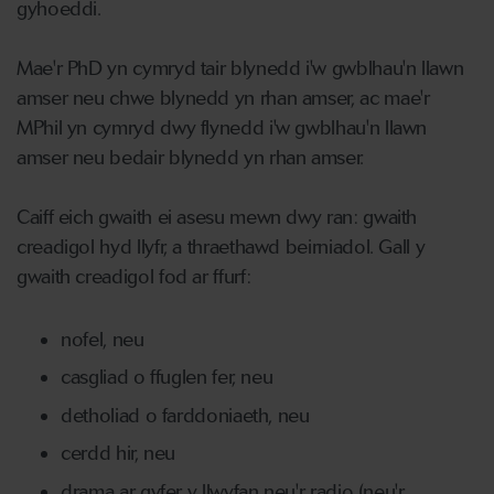
gyhoeddi.
Mae'r PhD yn cymryd tair blynedd i'w gwblhau'n llawn
amser neu chwe blynedd yn rhan amser, ac mae'r
MPhil yn cymryd dwy flynedd i'w gwblhau'n llawn
amser neu bedair blynedd yn rhan amser.
Caiff eich gwaith ei asesu mewn dwy ran: gwaith
creadigol hyd llyfr, a thraethawd beirniadol. Gall y
gwaith creadigol fod ar ffurf:
nofel, neu
casgliad o ffuglen fer, neu
detholiad o farddoniaeth, neu
cerdd hir, neu
drama ar gyfer y llwyfan neu'r radio (neu'r