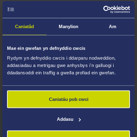
seminarau adrannol, ac yng nghynhadledd Coleg y
Celfyddydau a'r Dyniaethau i Ôl-raddedigion.
Caniatâd
Manylion
Am
Mae'n bosibl y cewch gyfle hefyd i addysgu tiwtorialau
a seminarau i israddedigion o'r ail flwyddyn, a chewch
hyfforddiant a thâl am wneud hynny. Darperir cymorth
Mae ein gwefan yn defnyddio cwcis
ariannol hefyd (yn amodol ar gymeradwyaeth) er
Rydym yn defnyddio cwcis i ddarparu nodweddion,
mwyn mynychu cynadleddau neu gynnal
addasiadau a metrigau gwe anhysbys i'n galluogi i
gweithgareddau ymchwil nad ydynt yn Abertawe.
ddadansoddi ein traffig a gwella profiad ein gwefan.
Caniatáu pob cwci
Gofynion Mynediad
Addasu
Bydd y Brifysgol yn ystyried ceisiadau gan fyfyrwyr
sy'n cynnig ystod eang o gymwysterau.