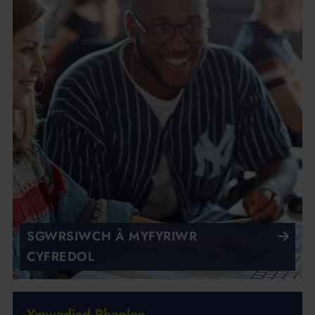
SGWRSIWCH Â MYFYRIWR
CYFREDOL
Ymwadiad Rhaglen